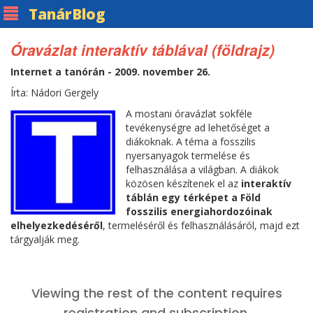
Tanár
Blog
Óravázlat interaktív táblával (földrajz)
Internet a tanórán - 2009. november 26.
Írta: Nádori Gergely
A mostani óravázlat sokféle
tevékenységre ad lehetőséget a
diákoknak. A téma a fosszilis
nyersanyagok termelése és
felhasználása a világban. A diákok
közösen készítenek el az
interaktív
táblán egy térképet a Föld
fosszilis energiahordozóinak
elhelyezkedéséről
, termeléséről és felhasználásáról, majd ezt
tárgyalják meg.