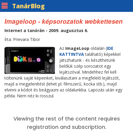
Tanár
Blog
Imageloop - képsorozatok webkettesen
Internet a tanórán - 2009. augusztus 6.
Írta: Prievara Tibor
Az
ImageLoop
oldalán (
IDE
KATTINTVA
taláható) képekkel
játszhatunk - és készíthetünk
belőlük szép sorozatot egy
lejátszóval. Mindehhez fel kell
töltenünk saját képeinket, kiválasztani a megfelelő lejátszót,
majd a megjelenítést (lehet pl. filmszerű, kocka stb.), majd
elvinni a kódot és beágyazni az oldalunkba. Lapozás után egy
példa. Nem néz ki rosszul.