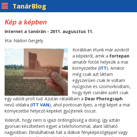
Tanár
Blog
Kép a képben
Internet a tanórán - 2011. augusztus 11.
Írta: Nádori Gergely
Korábban írtunk már azokról
a képekről, amik a
Fortepan
amatőr fotóit helyezik a mai
környezetbe (
ITT
). Amikor
még csak azt láttam
egyszerűen csak le voltam
nyűgözve és szomorkodtam,
hogy ilyet csinálni azért csak
egy valódi profi tud. Azután rátaláltam a
Dear Photograph
nevű oldalra (
ITT VAN
), ahol pontosan ilyen, a régi képet a mai
környezetbe helyező képeket gyűjtenek össze.
Kiderült, hogy nem is igazi ördöngősség a dolog, így aztán
gyorsan készítettem egyet a telefonommal, alant látható
nagyobban. Elindulhatnak hát a diákok fényképezőgéppel vagy