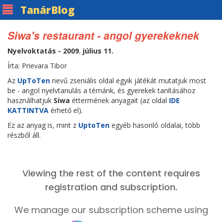
Tanár
Blog
Siwa's restaurant - angol gyerekeknek
Nyelvoktatás - 2009. július 11.
Írta: Prievara Tibor
Az
UpToTen
nevű zseniális oldal egyik játékát mutatjuk most
be - angol nyelvtanulás a témánk, és gyerekek tanításához
használhatjuk
Siwa
éttermének anyagait (az oldal
IDE
KATTINTVA
érhető el).
Ez az anyag is, mint z
UptoTen
egyéb hasonló oldalai, több
részből áll.