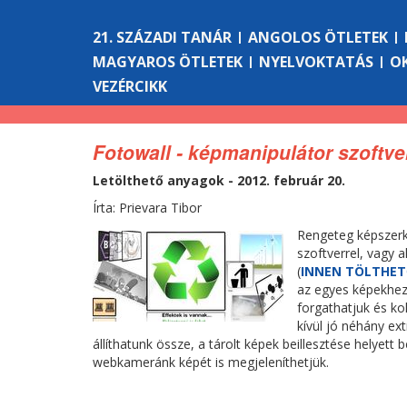
21. SZÁZADI TANÁR
ANGOLOS ÖTLETEK
MAGYAROS ÖTLETEK
NYELVOKTATÁS
O
VEZÉRCIKK
Fotowall - képmanipulátor szoftve
Letölthető anyagok - 2012. február 20.
Írta: Prievara Tibor
Rengeteg képszerke
szoftverrel, vagy 
(
INNEN TÖLTHET
az egyes képekhez 
forgathatjuk és ko
kívül jó néhány ex
állíthatunk össze, a tárolt képek beillesztése helyett 
webkameránk képét is megjeleníthetjük.