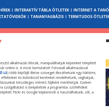
HÍREK
INTERAKTÍV TÁBLA ÖTLETEK
INTERNET A TAN
KTATÓVIDEÓK
TANANYAGBÁZIS
TERMTUDOS ÖTLETE
r
sztő alkalmazás létezik, manipulálhatjuk képeinket telepített
akár online is. A most bemutatott Fotowall alkalmazással
Ő LE
) több képfájlt illetve szöveget illeszthetünk egy háttérre,
effekteket és különböző kereteket rendelhetünk, vághatjuk,
llázsunkat tetszőleges méretű fájlként menthetjük. Ezeken
tra szolgáltatást is beépítettek a programba: szófelhőket
beépített Flickr és Google képkeresőt is használhatunk, sőt, a