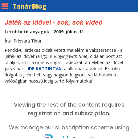
Tanár
Blog
Játék az idővel - sok, sok videó
Letölthető anyagok - 2009. július 11.
Írta: Prievara Tibor
Rendkívül érdekes oldalt vetett ma elém a vakszerencse - a
'Játék az idővel' (angolul:
Playing with time
) oldalán pont azt
találjuk, amit a címe is sugall - videókat, amelyben az idővel
játszanak -
IDE KATTINTVA
találhatóak a videók. Ez több
dolgot is jelenthet, vagy nagyon felgyorsítva láthatunk a
valóságban hosszú ideig tartó folyamatokat