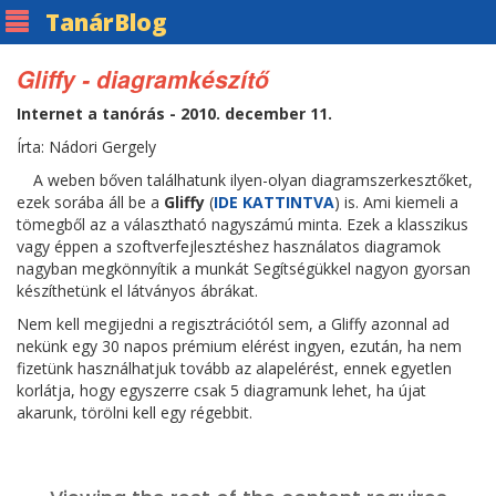
Tanár
Blog
Gliffy - diagramkészítő
Internet a tanórás - 2010. december 11.
Írta: Nádori Gergely
A weben bőven találhatunk ilyen-olyan diagramszerkesztőket,
ezek sorába áll be a
Gliffy
(
IDE KATTINTVA
) is. Ami kiemeli a
tömegből az a választható nagyszámú minta. Ezek a klasszikus
vagy éppen a szoftverfejlesztéshez használatos diagramok
nagyban megkönnyítik a munkát Segítségükkel nagyon gyorsan
készíthetünk el látványos ábrákat.
Nem kell megijedni a regisztrációtól sem, a Gliffy azonnal ad
nekünk egy 30 napos prémium elérést ingyen, ezután, ha nem
fizetünk használhatjuk tovább az alapelérést, ennek egyetlen
korlátja, hogy egyszerre csak 5 diagramunk lehet, ha újat
akarunk, törölni kell egy régebbit.