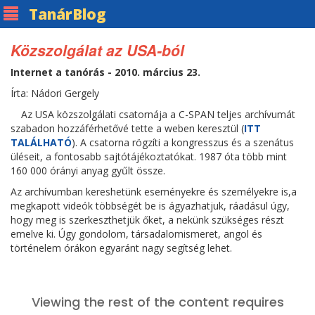
Tanár
Blog
Közszolgálat az USA-ból
Internet a tanórás - 2010. március 23.
Írta: Nádori Gergely
Az USA közszolgálati csatornája a C-SPAN teljes archívumát
szabadon hozzáférhetővé tette a weben keresztül (
ITT
TALÁLHATÓ
). A csatorna rögzíti a kongresszus és a szenátus
üléseit, a fontosabb sajtótájékoztatókat. 1987 óta több mint
160 000 órányi anyag gyűlt össze.
Az archívumban kereshetünk eseményekre és személyekre is,a
megkapott videók többségét be is ágyazhatjuk, ráadásul úgy,
hogy meg is szerkeszthetjük őket, a nekünk szükséges részt
emelve ki. Úgy gondolom, társadalomismeret, angol és
történelem órákon egyaránt nagy segítség lehet.