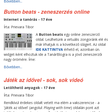
Bővebben...
Button beats - zeneszerzés online
Internet a tanórás - 17 éve
Írta: Prievara Tibor
A
Button beats
egy online zeneszerző
oldal. Leülhetünk a virtuális zongoránk elé és
már írhatjuk is a következő slágert. Az oldal
IDE KATTINTVA
érhető el, azonban ún.
widget-ként elhoztuk ide a TanárBlogra is a jövő zeneszerzői
nagy örömére. Íme:
Bővebben...
Játék az idővel - sok, sok videó
Letölthető anyagok - 17 éve
Írta: Prievara Tibor
Rendkívül érdekes oldalt vetett ma elém a vakszerencse - a
'Játék az idővel' (angolul:
Playing with time
) oldalán pont azt