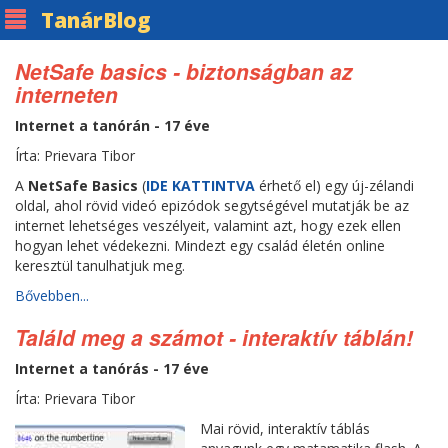
Tanár
Blog
NetSafe basics - biztonságban az
interneten
Internet a tanórán - 17 éve
Írta: Prievara Tibor
A
NetSafe Basics
(
IDE KATTINTVA
érhető el) egy új-zélandi
oldal, ahol rövid videó epizódok segytségével mutatják be az
internet lehetséges veszélyeit, valamint azt, hogy ezek ellen
hogyan lehet védekezni. Mindezt egy család életén online
keresztül tanulhatjuk meg.
Bővebben...
Találd meg a számot - interaktív táblán!
Internet a tanórás - 17 éve
Írta: Prievara Tibor
Mai rövid, interaktív táblás