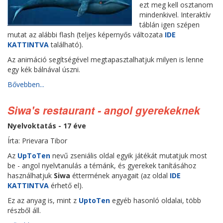
ezt meg kell osztanom
mindenkivel. Interaktív
táblán igen szépen
mutat az alábbi flash (teljes képernyős változata
IDE
KATTINTVA
található).
Az animáció segítségével megtapasztalhatjuk milyen is lenne
egy kék bálnával úszni.
Bővebben...
Siwa's restaurant - angol gyerekeknek
Nyelvoktatás - 17 éve
Írta: Prievara Tibor
Az
UpToTen
nevű zseniális oldal egyik játékát mutatjuk most
be - angol nyelvtanulás a témánk, és gyerekek tanításához
használhatjuk
Siwa
éttermének anyagait (az oldal
IDE
KATTINTVA
érhető el).
Ez az anyag is, mint z
UptoTen
egyéb hasonló oldalai, több
részből áll.