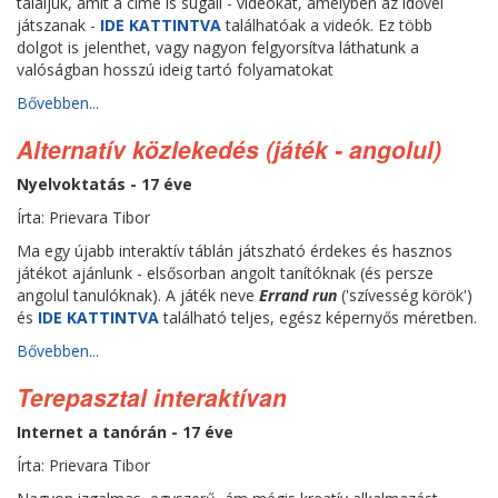
találjuk, amit a címe is sugall - videókat, amelyben az idővel
játszanak -
IDE KATTINTVA
találhatóak a videók. Ez több
dolgot is jelenthet, vagy nagyon felgyorsítva láthatunk a
valóságban hosszú ideig tartó folyamatokat
Bővebben...
Alternatív közlekedés (játék - angolul)
Nyelvoktatás - 17 éve
Írta: Prievara Tibor
Ma egy újabb interaktív táblán játszható érdekes és hasznos
játékot ajánlunk - elsősorban angolt tanítóknak (és persze
angolul tanulóknak). A játék neve
Errand run
('szívesség körök')
és
IDE KATTINTVA
található teljes, egész képernyős méretben.
Bővebben...
Terepasztal interaktívan
Internet a tanórán - 17 éve
Írta: Prievara Tibor