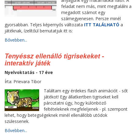
anyagunk egy matamatika flash. A
feladat nem más, mint megtalálni a
megadott számot egy
számegyenesen. Persze minél
gyorsabban. Teljes képernyős változata
ITT TALÁLHATÓ
a
játéknak, ízelítőül bemutatjuk itt is:
Bővebben...
Tenyéssz ellenálló tigrisekeket -
interaktív játék
Nyelvoktatás - 17 éve
Írta: Prievara Tibor
Találtam egy érdekes flash animációt - sőt
játékot! Egy állatkertben tigriseket kell
pároztatni úgy, hogy különböző
feltételeknek megfeleljenek - pl. szempont
lehet, hogy betegségeknek minél ellenállóbb utódok
szülessenek.
Bővebben...