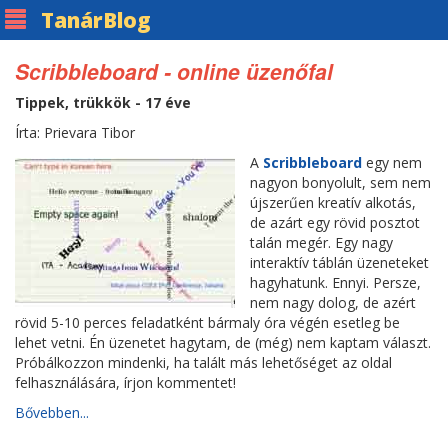
Tanár
Blog
Scribbleboard - online üzenőfal
Tippek, trükkök - 17 éve
Írta: Prievara Tibor
A
Scribbleboard
egy nem
nagyon bonyolult, sem nem
újszerűen kreatív alkotás,
de azárt egy rövid posztot
talán megér. Egy nagy
interaktív táblán üzeneteket
hagyhatunk. Ennyi. Persze,
nem nagy dolog, de azért
rövid 5-10 perces feladatként bármaly óra végén esetleg be
lehet vetni. Én üzenetet hagytam, de (még) nem kaptam választ.
Próbálkozzon mindenki, ha talált más lehetőséget az oldal
felhasználására, írjon kommentet!
Bővebben...