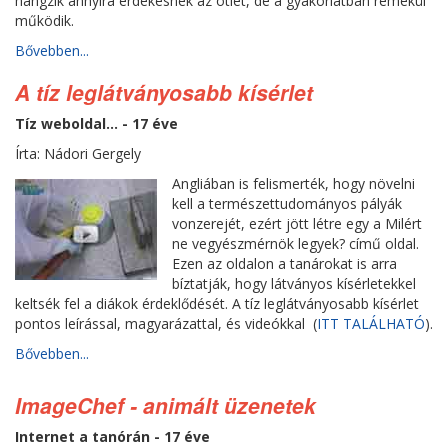
hangzik annyira érdekesnek az ötlet, de a gyakorlatban remekül
működik.
Bővebben...
A tíz leglátványosabb kísérlet
Tíz weboldal... - 17 éve
Írta: Nádori Gergely
Angliában is felismerték, hogy növelni
kell a természettudományos pályák
vonzerejét, ezért jött létre egy a Milért
ne vegyészmérnök legyek? című oldal.
Ezen az oldalon a tanárokat is arra
bíztatják, hogy látványos kísérletekkel
keltsék fel a diákok érdeklődését. A tíz leglátványosabb kísérlet
pontos leírással, magyarázattal, és videókkal (
ITT TALÁLHATÓ
).
Bővebben...
ImageChef - animált üzenetek
Internet a tanórán - 17 éve