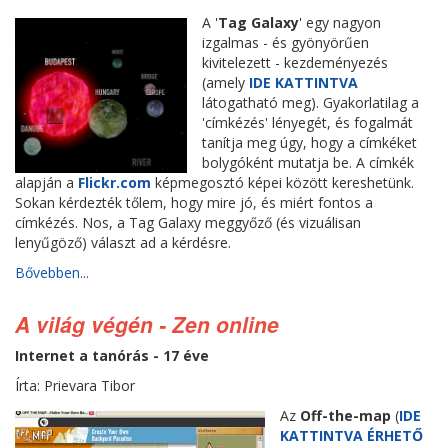
A '
Tag Galaxy
' egy nagyon
izgalmas - és gyönyörűen
kivitelezett - kezdeményezés
(amely
IDE KATTINTVA
látogatható meg). Gyakorlatilag a
'címkézés' lényegét, és fogalmát
tanítja meg úgy, hogy a címkéket
bolygóként mutatja be. A címkék
alapján a
Flickr.com
képmegosztó képei között kereshetünk.
Sokan kérdezték tőlem, hogy mire jó, és miért fontos a
címkézés. Nos, a Tag Galaxy meggyőző (és vizuálisan
lenyűgöző) választ ad a kérdésre.
Bővebben...
A világ végén - Zen online
Internet a tanórás - 17 éve
Írta: Prievara Tibor
Az
Off-the-map
(
IDE
KATTINTVA ÉRHETŐ