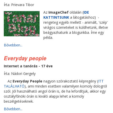
Írta: Prievara Tibor
Az
ImageChef
oldalán (
IDE
KATTINTSUNK
a látogatáshoz) -
rengeteg egyéb mellett - animált, 'szép'
virágos üzeneteket is küldhetünk, illetve
beágyazhatunk a blogunkba. Íme egy
példa.
Bővebben...
Everyday people
Internet a tanórás - 17 éve
Írta: Nádori Gergely
Az
Everyday People
nagyon szórakoztató képregény (
ITT
TALÁLHATÓ
), ami minden esetben valamilyen komoly dologról
szól. Jól használható angol órán is, de ha lefordítjuk, akkor egy
osztályfőnöki órán is kiváló alapja lehet a komoly
beszélgetéseknek.
Bővebben...