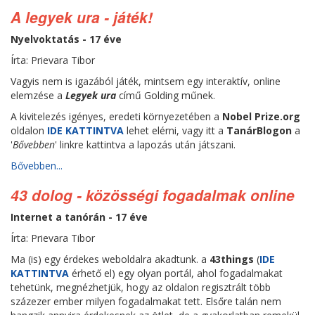
A legyek ura - játék!
Nyelvoktatás - 17 éve
Írta: Prievara Tibor
Vagyis nem is igazából játék, mintsem egy interaktív, online
elemzése a
Legyek ura
című Golding műnek.
A kivitelezés igényes, eredeti környezetében a
Nobel Prize.org
oldalon
IDE KATTINTVA
lehet elérni, vagy itt a
TanárBlogon
a
'
Bővebben
' linkre kattintva a lapozás után játszani.
Bővebben...
43 dolog - közösségi fogadalmak online
Internet a tanórán - 17 éve
Írta: Prievara Tibor
Ma (is) egy érdekes weboldalra akadtunk. a
43things
(
IDE
KATTINTVA
érhető el) egy olyan portál, ahol fogadalmakat
tehetünk, megnézhetjük, hogy az oldalon regisztrált több
százezer ember milyen fogadalmakat tett. Elsőre talán nem