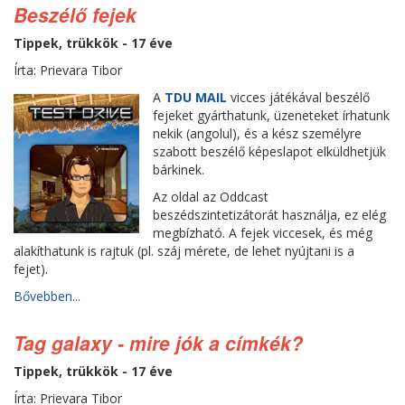
Beszélő fejek
Tippek, trükkök - 17 éve
Írta: Prievara Tibor
A
TDU MAIL
vicces játékával beszélő
fejeket gyárthatunk, üzeneteket írhatunk
nekik (angolul), és a kész személyre
szabott beszélő képeslapot elküldhetjük
bárkinek.
Az oldal az Oddcast
beszédszintetizátorát használja, ez elég
megbízható. A fejek viccesek, és még
alakíthatunk is rajtuk (pl. száj mérete, de lehet nyújtani is a
fejet).
Bővebben...
Tag galaxy - mire jók a címkék?
Tippek, trükkök - 17 éve
Írta: Prievara Tibor