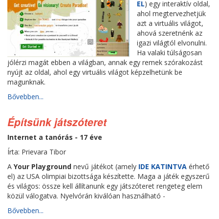
EL
) egy interaktív oldal,
ahol megtervezhetjük
azt a virtuális világot,
ahová szeretnénk az
igazi világtól elvonulni.
Ha valaki túlságosan
jólérzi magát ebben a világban, annak egy remek szórakozást
nyújt az oldal, ahol egy virtuális világot képzelhetünk be
magunknak.
Bővebben...
Építsünk játszóteret
Internet a tanórás - 17 éve
Írta: Prievara Tibor
A
Your Playground
nevű játékot (amely
IDE KATINTVA
érhető
el) az USA olimpiai bizottsága készítette. Maga a játék egyszerű
és világos: össze kell állítanunk egy játszóteret rengeteg elem
közül válogatva. Nyelvórán kiválóan használható -
Bővebben...