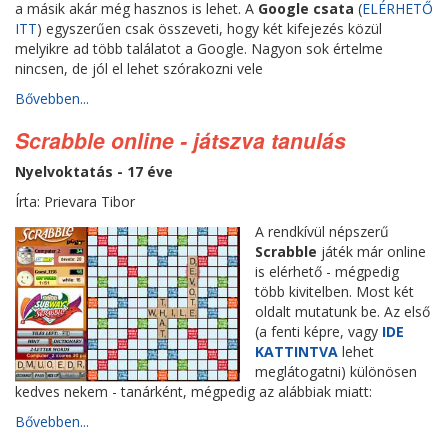
a másik akár még hasznos is lehet. A
Google csata
(
ELÉRHETŐ
ITT
) egyszerűen csak összeveti, hogy két kifejezés közül
melyikre ad több találatot a Google. Nagyon sok értelme
nincsen, de jól el lehet szórakozni vele
Bővebben...
Scrabble online - játszva tanulás
Nyelvoktatás - 17 éve
Írta: Prievara Tibor
A rendkívül népszerű
Scrabble
játék már online
is elérhető - mégpedig
több kivitelben. Most két
oldalt mutatunk be. Az első
(a fenti képre, vagy
IDE
KATTINTVA
lehet
meglátogatni) különösen
kedves nekem - tanárként, mégpedig az alábbiak miatt:
Bővebben...