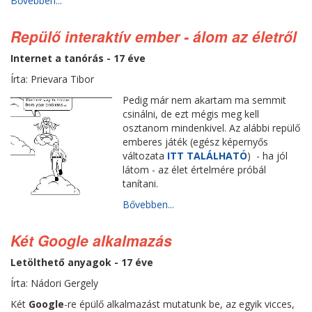
Bővebben...
Repülő interaktív ember - álom az életről
Internet a tanórás - 17 éve
Írta: Prievara Tibor
Pedig már nem akartam ma semmit
csinálni, de ezt mégis meg kell
osztanom mindenkivel. Az alábbi repülő
emberes játék (egész képernyős
változata
ITT TALÁLHATÓ
) - ha jól
látom - az élet értelmére próbál
tanítani.
Bővebben...
Két Google alkalmazás
Letölthető anyagok - 17 éve
Írta: Nádori Gergely
Két
Google
-re épülő alkalmazást mutatunk be, az egyik vicces,