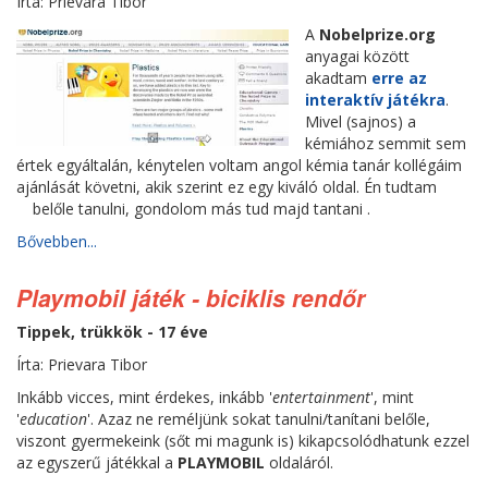
Írta: Prievara Tibor
A
Nobelprize.org
anyagai között
akadtam
erre az
interaktív játékra
.
Mivel (sajnos) a
kémiához semmit sem
értek egyáltalán, kénytelen voltam angol kémia tanár kollégáim
ajánlását követni, akik szerint ez egy kiváló oldal. Én tudtam
belőle tanulni, gondolom más tud majd tantani
.
Bővebben...
Playmobil játék - biciklis rendőr
Tippek, trükkök - 17 éve
Írta: Prievara Tibor
Inkább vicces, mint érdekes, inkább '
entertainment
', mint
'
education
'. Azaz ne reméljünk sokat tanulni/tanítani belőle,
viszont gyermekeink (sőt mi magunk is) kikapcsolódhatunk ezzel
az egyszerű játékkal a
PLAYMOBIL
oldaláról.