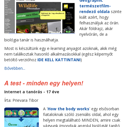
Geographic
természetfilm-
rendező oldala
szinte
kiált azért, hogy
felhasználjuk az órán.
Akár földrajz, akár
nyelvórán, de a
biológia tanár is használhatja.
Most is készültünk egy e-learning anyagot azoknak, akik még
nem találkoztak hasonló alkalmazásokkal (egész képernyőt
betöltő verzióhoz
IDE KELL KATTINTANI
)
Bővebben...
A test - minden egy helyen!
Internet a tanórás - 17 éve
Írta: Prievara Tibor
A '
How the body works
' egy elsősorban
fiataloknak szóló zseniális oldal, ahol egy
helyen megtalálható MINDEN, amire csak
vágyunk (mondjuk angolul biológiát tanító