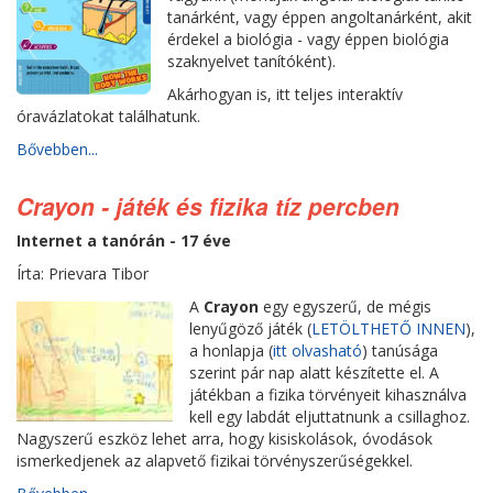
tanárként, vagy éppen angoltanárként, akit
érdekel a biológia - vagy éppen biológia
szaknyelvet tanítóként).
Akárhogyan is, itt teljes interaktív
óravázlatokat találhatunk.
Bővebben...
Crayon - játék és fizika tíz percben
Internet a tanórán - 17 éve
Írta: Prievara Tibor
A
Crayon
egy egyszerű, de mégis
lenyűgöző játék (
LETÖLTHETŐ INNEN
),
a honlapja (
itt olvasható
) tanúsága
szerint pár nap alatt készítette el. A
játékban a fizika törvényeit kihasználva
kell egy labdát eljuttatnunk a csillaghoz.
Nagyszerű eszköz lehet arra, hogy kisiskolások, óvodások
ismerkedjenek az alapvető fizikai törvényszerűségekkel.