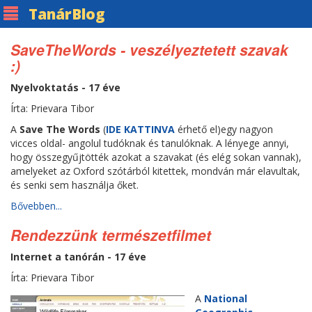
Tanár
Blog
SaveTheWords - veszélyeztetett szavak
:)
Nyelvoktatás - 17 éve
Írta: Prievara Tibor
A
Save The Words
(
IDE KATTINVA
érhető el)egy nagyon
vicces oldal- angolul tudóknak és tanulóknak. A lényege annyi,
hogy összegyűjtötték azokat a szavakat (és elég sokan vannak),
amelyeket az Oxford szótárból kitettek, mondván már elavultak,
és senki sem használja őket.
Bővebben...
Rendezzünk természetfilmet
Internet a tanórán - 17 éve
Írta: Prievara Tibor
A
National