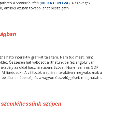
gatható a
Soundcloudon
(
IDE KATTINTVA
). A szövegek
k, amikről azután tovább lehet beszélgetni.
ilágban
nálható interaktív grafikát találtam. Nem tud mást, mint
det. Összesen hat változót állíthatunk be (ez angolul van,
n akadály az oldal használatában. Szóval: None- semmi, GDP,
illiárdosok). A változók alapján interaktívan megváltoznak a
et például a népesség és a vagyon összefüggéseit megmutatni.
, szemléltessünk szépen