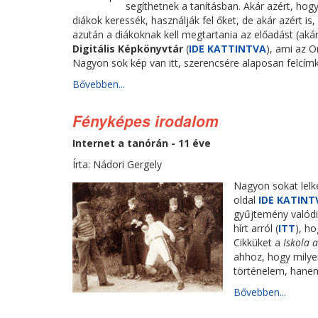
segíthetnek a tanításban. Akár azért, hogy
diákok keressék, használják fel őket, de akár azért is
azután a diákoknak kell megtartania az előadást (akár
Digitális Képkönyvtár
(
IDE KATTINTVA
), ami az 
Nagyon sok kép van itt, szerencsére alaposan felcím
Bővebben...
Fényképes irodalom
Internet a tanórán - 11 éve
Írta: Nádori Gergely
Nagyon sokat lel
oldal
IDE KATINT
gyűjtemény valódi
hírt arról (
ITT
), h
Cikküket a
Iskola 
ahhoz, hogy milye
történelem, hanem
Bővebben...