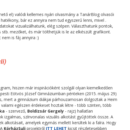
hető el) valódi kellemes nyári olvasmány a TanárBlog olvasói
hatékony, bár ez annyira nem tud egyszerű lenni, mivel .
datokat vizualizálhatunk, elég szépen. Választhatunk pontok,
 stb. mezőket, és már tölthetjük is le az elkészült grafikont.
em is fáj annyira :)
li)
ogram, hiszen már inspirációként szolgál olyan kiemelkedően
pesti Eötvös József Gimnáziumban pénteken (2015. május 29)
leges, mert a gimnázium diákjai párhouzamosan dolgoztak a Heim
 valami egészen érdekeset hoztak létre - több szinten, több
éka
- szervező,
Boldizsár Gergely
- rajz) hallatlan
 izgalmas, színvonalas vizuális alkotást gyűjtöttek össze. A
k alkotásait, amelyek egymás mellett kerültek ki a falra. Hogy
 A
KórházSuli
projektről
ITT LEHET
kicsit részletesebben