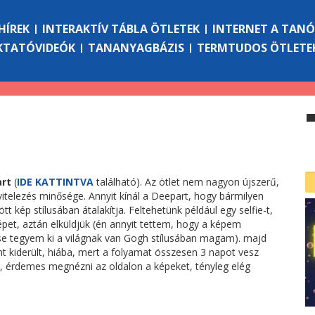
HÍREK
INTERAKTÍV TÁBLA ÖTLETEK
INTERNET A TAN
KTATÓVIDEÓK
TANANYAGBÁZIS
TERMTUDOS ÖTLETE
rt
(
IDE KATTINTVA
található). Az ötlet nem nagyon újszerű,
vitelezés minősége. Annyit kínál a Deepart, hogy bármilyen
ött kép stílusában átalakítja. Feltehetünk például egy selfie-t,
et, aztán elküldjük (én annyit tettem, hogy a képem
égse tegyem ki a világnak van Gogh stílusában magam). majd
 kiderült, hiába, mert a folyamat összesen 3 napot vesz
ri, érdemes megnézni az oldalon a képeket, tényleg elég