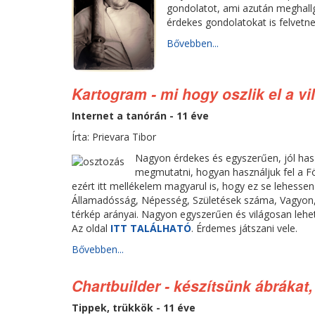
gondolatot, ami azután meghall
érdekes gondolatokat is felvetne
Bővebben...
Kartogram - mi hogy oszlik el a v
Internet a tanórán - 11 éve
Írta: Prievara Tibor
Nagyon érdekes és egyszerűen, jól hasz
megmutatni, hogyan használjuk fel a Föl
ezért itt mellékelem magyarul is, hogy ez se lehesse
Államadósság, Népesség, Születések száma, Vagyon, M
térkép arányai. Nagyon egyszerűen és világosan leh
Az oldal
ITT TALÁLHATÓ
. Érdemes játszani vele.
Bővebben...
Chartbuilder - készítsünk ábrákat
Tippek, trükkök - 11 éve