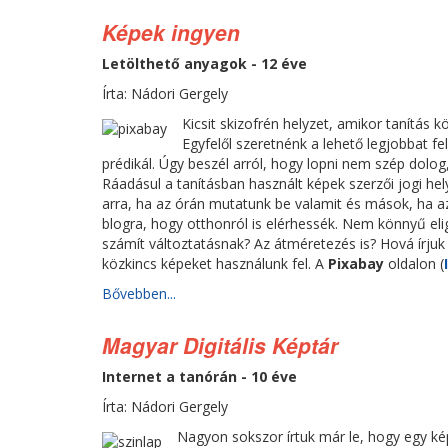
Képek ingyen
Letölthető anyagok - 12 éve
Írta: Nádori Gergely
Kicsit skizofrén helyzet, amikor tanítás
Egyfelől szeretnénk a lehető legjobbat fe
prédikál. Úgy beszél arról, hogy lopni nem szép dolo
Ráadásul a tanításban használt képek szerzői jogi 
arra, ha az órán mutatunk be valamit és mások, ha a
blogra, hogy otthonról is elérhessék. Nem könnyű el
számít változtatásnak? Az átméretezés is? Hová írju
közkincs képeket használunk fel. A
Pixabay
oldalon (
Bővebben...
Magyar Digitális Képtár
Internet a tanórán - 10 éve
Írta: Nádori Gergely
Nagyon sokszor írtuk már le, hogy egy ké