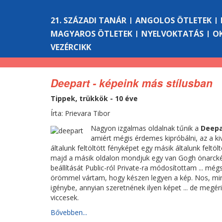
21. SZÁZADI TANÁR
ANGOLOS ÖTLETEK
MAGYAROS ÖTLETEK
NYELVOKTATÁS
O
VEZÉRCIKK
Deepart - képeink más stílusban
Tippek, trükkök - 10 éve
Írta: Prievara Tibor
Nagyon izgalmas oldalnak tűnik a
Deepa
amiért mégis érdemes kipróbálni, az a ki
általunk feltöltött fényképet egy másik általunk feltölt
majd a másik oldalon mondjuk egy van Gogh önarckép
beállítását Public-ról Private-ra módosítottam ... m
örömmel vártam, hogy készen legyen a kép. Nos, mint
igénybe, annyian szeretnének ilyen képet ... de megé
viccesek.
Bővebben...