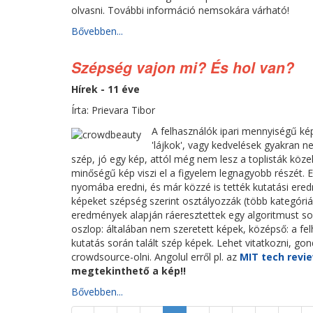
olvasni. További információ nemsokára várható!
Bővebben...
Szépség vajon mi? És hol van?
Hírek - 11 éve
Írta: Prievara Tibor
A felhasználók ipari mennyiségű ké
'lájkok', vagy kedvelések gyakran 
szép, jó egy kép, attól még nem lesz a toplisták köze
minőségű kép viszi el a figyelem legnagyobb részét.
nyomába eredni, és már közzé is tették kutatási er
képeket szépség szerint osztályozzák (több kategóriá
eredmények alapján ráeresztettek egy algoritmust sok 
oszlop: általában nem szeretett képek, középső: a fel
kutatás során talált szép képek. Lehet vitatkozni, go
crowdsource-olni. Angolul erről pl. az
MIT tech revi
megtekinthető a kép!!
Bővebben...