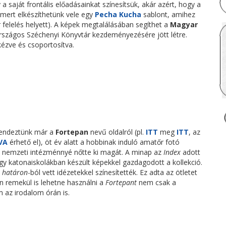
 a saját frontális előadásainkat színesítsük, akár azért, hogy a
, mert elkészíthetünk vele egy
Pecha Kucha
sablont, amihez
 felelés helyett). A képek megtalálásában segíthet a
Magyar
Országos Széchenyi Könyvtár kezdeményezésére jött létre.
kézve és csoportosítva.
kendeztünk már a
Fortepan
nevű oldalról (pl.
ITT
meg
ITT
, az
VA
érhető el), öt év alatt a hobbinak induló amatőr fotó
 nemzeti intézménnyé nőtte ki magát. A minap az
Index
adott
ogy katonaiskolákban készült képekkel gazdagodott a kollekció.
a határon
-ból vett idézetekkel színesítették. Ez adta az ötletet
n remekül is lehetne használni a
Fortepant
nem csak a
 az irodalom órán is.