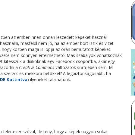
 közben az ember innen-onnan leszedett képeket használ.
lhasználni, másfelől nem jó, ha az ember bort iszik és vizet
g, hogy közben maga is lopja az órán bemutatott képeket.
helyzete nem könnyen értelmezhető. Más szabályok vonatkoznak
zt kitesszük a diákoknak egy Facebook csoportba, akár egy
igazodni a
Creative Commons
változatok sűrűjében sem. Mi
k a szerzőt és mekkora betűkkel? A legbiztonságosabb, ha
IDE Kattintva
) ilyeneket találhatunk.
p felér ezer szóval, de tény, hogy a képek nagyon sokat