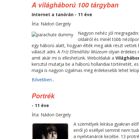
A világháború 100 tárgyban
Internet a tanórán - 11 éve
Írta: Nádori Gergely
Nagyon nehéz jól megragadni a
oldalról és minél több nézőp
egy háború alatt, hogyan élték meg akik részt vettek
választ adni. A
Fríz Ellenállási Múzeum
olyan érdekes 
amit akár mi is elleshetünk. Weboldaluk a
Világhábo
kersztül mutatja be a háború hollandiai történetét, e
maga is nagyon izgalmas még érdekesebb lehet lelopni 
Bővebben...
Portrék
- 11 éve
Írta: Nádori Gergely
A személyek leírása gyakran elő
erről jó eséllyel semmit nem tu
a nyelvtanárok kezébe. 13 protr