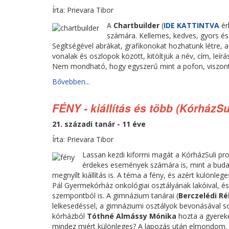
Írta: Prievara Tibor
A
Chartbuilder
(
IDE KATTINTVA
ér
számára. Kellemes, kedves, gyors és 
Segítségével abrákat, grafikonokat hozhatunk létre, a
vonalak és oszlopok között, kitöltjük a név, cím, leírás
Nem mondható, hogy egyszerű mint a pofon, viszont n
Bővebben...
FÉNY - kiállítás és több (KórházSu
21. századi tanár - 11 éve
Írta: Prievara Tibor
Lassan kezdi kiforrni magát a KórházSuli pr
érdekes események számára is, mint a buda
megnyílt kiállítás is. A téma a fény, és azért külön
Pál Gyermekórház onkológiai osztályának lakóival, és
szempontból is. A gimnázium tanárai (
Berczelédi R
lelkesedéssel, a gimnáziumi osztályok bevonásával sok
kórházból
Tóthné Almássy Mónika
hozta a gyereke
mindez miért különleges? A lapozás után elmondom.