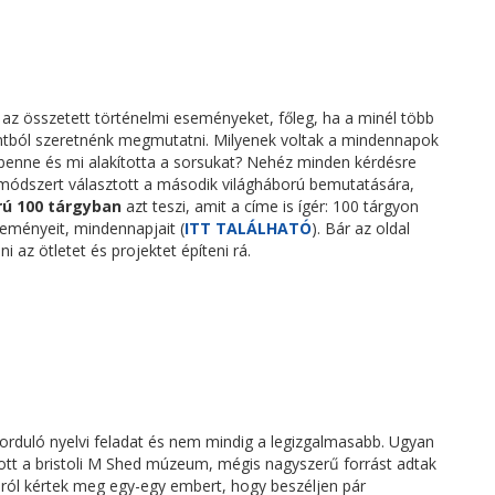
z összetett történelmi eseményeket, főleg, ha a minél több
ontból szeretnénk megmutatni. Milyenek voltak a mindennapok
 benne és mi alakította a sorsukat? Nehéz minden kérdésre
módszert választott a második világháború bemutatására,
rú 100 tárgyban
azt teszi, amit a címe is ígér: 100 tárgyon
seményeit, mindennapjait (
ITT TALÁLHATÓ
). Bár az oldal
az ötletet és projektet építeni rá.
forduló nyelvi feladat és nem mindig a legizgalmasabb. Ugyan
dott a bristoli M Shed múzeum, mégis nagyszerű forrást adtak
éról kértek meg egy-egy embert, hogy beszéljen pár