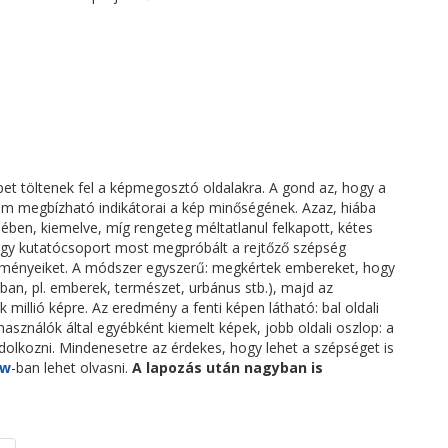
pet töltenek fel a képmegosztó oldalakra. A gond az, hogy a
nem megbízható indikátorai a kép minőségének. Azaz, hiába
lében, kiemelve, míg rengeteg méltatlanul felkapott, kétes
 Egy kutatócsoport most megpróbált a rejtőző szépség
edményeiket. A módszer egyszerű: megkértek embereket, hogy
ban, pl. emberek, természet, urbánus stb.), majd az
millió képre. Az eredmény a fenti képen látható: bal oldali
használók által egyébként kiemelt képek, jobb oldali oszlop: a
ndolkozni. Mindenesetre az érdekes, hogy lehet a szépséget is
ew
-ban lehet olvasni.
A lapozás után nagyban is