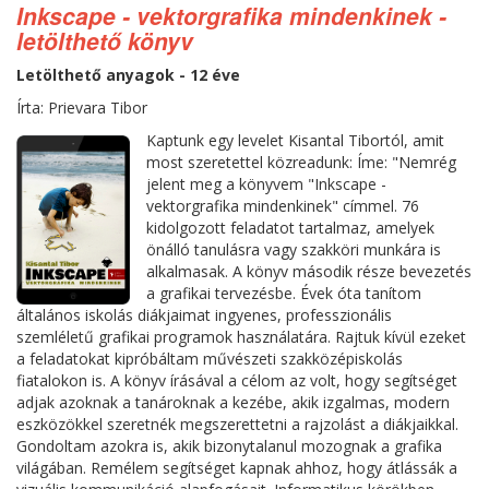
Inkscape - vektorgrafika mindenkinek -
letölthető könyv
Letölthető anyagok - 12 éve
Írta: Prievara Tibor
Kaptunk egy levelet Kisantal Tibortól, amit
most szeretettel közreadunk: Íme: "Nemrég
jelent meg a könyvem "Inkscape -
vektorgrafika mindenkinek" címmel. 76
kidolgozott feladatot tartalmaz, amelyek
önálló tanulásra vagy szakköri munkára is
alkalmasak. A könyv második része bevezetés
a grafikai tervezésbe. Évek óta tanítom
általános iskolás diákjaimat ingyenes, professzionális
szemléletű grafikai programok használatára. Rajtuk kívül ezeket
a feladatokat kipróbáltam művészeti szakközépiskolás
fiatalokon is. A könyv írásával a célom az volt, hogy segítséget
adjak azoknak a tanároknak a kezébe, akik izgalmas, modern
eszközökkel szeretnék megszerettetni a rajzolást a diákjaikkal.
Gondoltam azokra is, akik bizonytalanul mozognak a grafika
világában. Remélem segítséget kapnak ahhoz, hogy átlássák a