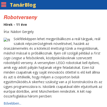
Tanár
Blog
Robotverseny
Hírek - 11 éve
Írta: Nádori Gergely
Sokféleképpen lehet megpróbálkozni a reál tárgyak, reál
szakok népszerűségének növelésével, hazánk az
óraszámemelés és a kötelező érettségi tűnik a megoldásnak,
máshol mással is próbálkoznak. Ilyen cél szolgál például a
First
Lego League
a felsősöknek, középiskolásoknak szervezett
robotépítő verseny. A versenyben LEGO robotokat kell építeni,
amik egy adott pályán hajtanak végre feladatokat. Ezen túl
minden csapatnak egy saját innovációs ötlettel is elő kell állnia
és azt is értékelik, hogy milyen a csoporton belüli
együttműködés.A sikerhez szükség van a jó konstrukcióra és az
ügyes programozásra is. Iskolánk csapatával idén eljutottunk az
európai döntőbe, amit Münchenben rendeztek. A két nap
összefoglalása három percben:
Bővebben...