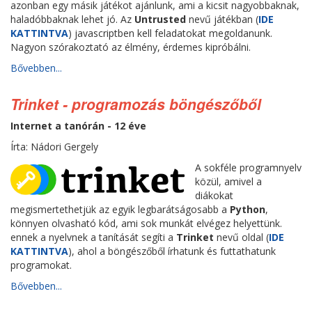
azonban egy másik játékot ajánlunk, ami a kicsit nagyobbaknak,
haladóbbaknak lehet jó. Az
Untrusted
nevű játékban (
IDE
KATTINTVA
) javascriptben kell feladatokat megoldanunk.
Nagyon szórakoztató az élmény, érdemes kipróbálni.
Bővebben...
Trinket - programozás böngészőből
Internet a tanórán - 12 éve
Írta: Nádori Gergely
A sokféle programnyelv
közül, amivel a
diákokat
megismertethetjük az egyik legbarátságosabb a
Python
,
könnyen olvasható kód, ami sok munkát elvégez helyettünk.
ennek a nyelvnek a tanítását segíti a
Trinket
nevű oldal (
IDE
KATTINTVA
), ahol a böngészőből írhatunk és futtathatunk
programokat.
Bővebben...