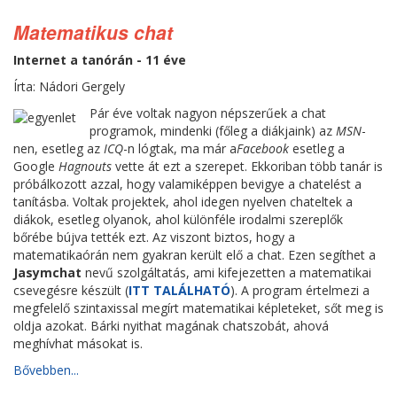
Matematikus chat
Internet a tanórán - 11 éve
Írta: Nádori Gergely
Pár éve voltak nagyon népszerűek a chat
programok, mindenki (főleg a diákjaink) az
MSN
-
nen, esetleg az
ICQ
-n lógtak, ma már a
Facebook
esetleg a
Google
Hagnouts
vette át ezt a szerepet. Ekkoriban több tanár is
próbálkozott azzal, hogy valamiképpen bevigye a chatelést a
tanításba. Voltak projektek, ahol idegen nyelven chateltek a
diákok, esetleg olyanok, ahol különféle irodalmi szereplők
bőrébe bújva tették ezt. Az viszont biztos, hogy a
matematikaórán nem gyakran került elő a chat. Ezen segíthet a
Jasymchat
nevű szolgáltatás, ami kifejezetten a matematikai
csevegésre készült (
ITT TALÁLHATÓ
). A program értelmezi a
megfelelő szintaxissal megírt matematikai képleteket, sőt meg is
oldja azokat. Bárki nyithat magának chatszobát, ahová
meghívhat másokat is.
Bővebben...