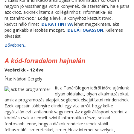
vizuális kommunikáció alapfogásait. Informatikus körökben
nagyon jó visszhangja volt a könyvnek, de szeretném, ha eljutna
azokhoz, akiknek írtam: a kollégáimhoz, informatika- és
rajztanárokhoz." Eddig a levél, a könyvhöz készült rövid,
kedvcsináló filmet
IDE KATTINTVA
lehet megtekinteni, akit
pedig inkább a letöltés mozgat,
IDE LÁTOGASSON
. Kellemes
olvasást.
Bővebben...
A kód-forradalom hajnalán
Vezércikk - 12 éve
Írta: Nádori Gergely
Itt a TanárBlogon időről időre ajánlunk
olyan oldalakat, olyan alkalmazásokat,
amik a programozás alapjait segítenek elsajátítatni mindenkinek.
Ezek kapcsán többnyire elindul egy vita arról, hogy kell-e
egyáltalán ezt tanítanunk vagy nem. Az egyik álláspont szerint a
kódolás csak az emelt szintű informatika része, sokkal
fontosabb lenne, hogy a diákok rendelkezzenek stabil
felhasználói ismeretekkel, ismerjék az internet veszélyeit,