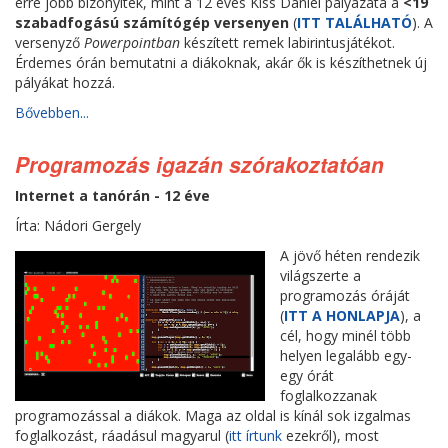
erre jobb bizonyíték, mint a 12 éves Kiss Dániel pályázata a
<19
szabadfogású számítógép versenyen
(
ITT TALÁLHATÓ
). A
versenyző
Powerpointban
készített remek labirintusjátékot.
Érdemes órán bemutatni a diákoknak, akár ők is készíthetnek új
pályákat hozzá.
Bővebben...
Programozás igazán szórakoztatóan
Internet a tanórán - 12 éve
Írta: Nádori Gergely
A jövő héten rendezik
világszerte a
programozás óráját
(
ITT A HONLAPJA
), a
cél, hogy minél több
helyen legalább egy-
egy órát
foglalkozzanak
programozással a diákok. Maga az oldal is kínál sok izgalmas
foglalkozást, ráadásul magyarul (
itt írtunk
ezekről), most