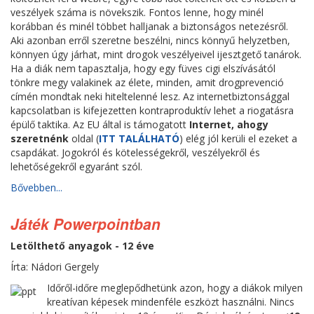
veszélyek száma is növekszik. Fontos lenne, hogy minél
korábban és minél többet halljanak a biztonságos netezésről.
Aki azonban erről szeretne beszélni, nincs könnyű helyzetben,
könnyen úgy járhat, mint drogok veszélyeivel ijesztgető tanárok.
Ha a diák nem tapasztalja, hogy egy füves cigi elszívásától
tönkre megy valakinek az élete, minden, amit drogprevenció
címén mondtak neki hiteltelenné lesz. Az internetbiztonsággal
kapcsolatban is kifejezetten kontraproduktív lehet a riogatásra
épülő taktika. Az EU által is támogatott
Internet, ahogy
szeretnénk
oldal (
ITT TALÁLHATÓ
) elég jól kerüli el ezeket a
csapdákat. Jogokról és kötelességekről, veszélyekről és
lehetőségekről egyaránt szól.
Bővebben...
Játék Powerpointban
Letölthető anyagok - 12 éve
Írta: Nádori Gergely
Időről-időre meglepődhetünk azon, hogy a diákok milyen
kreatívan képesek mindenféle eszközt használni. Nincs