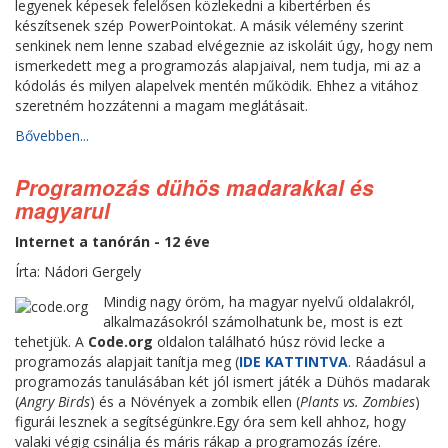
legyenek képesek felelősen közlekedni a kibertérben és
készítsenek szép PowerPointokat. A másik vélemény szerint
senkinek nem lenne szabad elvégeznie az iskoláit úgy, hogy nem
ismerkedett meg a programozás alapjaival, nem tudja, mi az a
kódolás és milyen alapelvek mentén működik. Ehhez a vitához
szeretném hozzátenni a magam meglátásait.
Bővebben...
Programozás dühös madarakkal és
magyarul
Internet a tanórán - 12 éve
Írta: Nádori Gergely
Mindig nagy öröm, ha magyar nyelvű oldalakról,
alkalmazásokról számolhatunk be, most is ezt
tehetjük. A
Code.org
oldalon található húsz rövid lecke a
programozás alapjait tanítja meg (
IDE KATTINTVA
. Ráadásul a
programozás tanulásában két jól ismert játék a Dühös madarak
(
Angry Birds
) és a Növények a zombik ellen (
Plants vs. Zombies
)
figurái lesznek a segítségünkre.Egy óra sem kell ahhoz, hogy
valaki végig csinálja és máris rákap a programozás ízére.