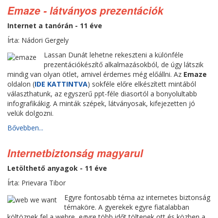
Emaze - látványos prezentációk
Internet a tanórán - 11 éve
Írta: Nádori Gergely
Lassan Dunát lehetne rekeszteni a különféle
prezentációkészítő alkalmazásokból, de úgy látszik
mindig van olyan ötlet, amivel érdemes még előállni. Az
Emaze
oldalon (
IDE KATTINTVA
) sokféle előre elkészített mintából
választhatunk, az egyszerű ppt-féle diasortól a bonyolultabb
infografikákig. A minták szépek, látványosak, kifejezetten jó
velük dolgozni.
Bővebben...
Internetbiztonság magyarul
Letölthető anyagok - 11 éve
Írta: Prievara Tibor
Egyre fontosabb téma az internetes biztonság
témaköre. A gyerekek egyre fiatalabban
költöznek fel a webre, egyre több időt töltenek ott és közben a