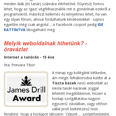
minden diák (és tanár) számára elérhetővé. EGyrészt fontos
lehet, hogy az 'igazi' végfelhasználók mit is gondolnak ezekről a
programokról, másrészt kellemes és kényelmes lehet, ha van
egy olyan fórum, ahová fordulhatunk kérdéseinkkel - sajnos
egyelőre még csak angolul ... a Facebook csoport pedig
IDE
KATTINTVA
látogatható meg.
Melyik weboldalnak hihetünk? -
óravázlat
Internet a tanórán - 15 éve
Írta: Prievara Tibor
A minap egy kollégánk kétkedve,
ám mégis felháborodva küldte át a
Tiszta kezek
nevű weboldalt az
iskola tanári karának. Joggal
lehetett megdöbbenve, hiszen a
honlap szolgáltatása nagyon
egyszerű: iskolában, vagy otthon
vállal profi kivitelezésű testi
fenyítést. Hogy a honlapot idézzem: '
Cégünk ... szolgáltatásként,