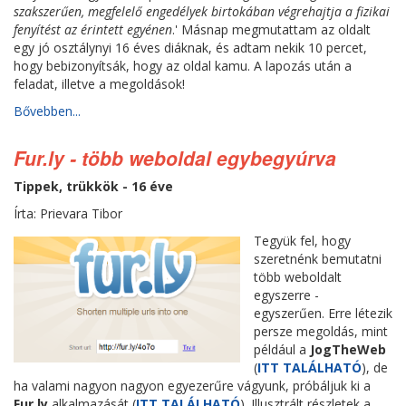
szakszerűen, megfelelő engedélyek birtokában végrehajtja a fizikai
fenyítést az érintett egyénen
.' Másnap megmutattam az oldalt
egy jó osztálynyi 16 éves diáknak, és adtam nekik 10 percet,
hogy bebizonyítsák, hogy az oldal kamu. A lapozás után a
feladat, illetve a megoldások!
Bővebben...
Fur.ly - több weboldal egybegyúrva
Tippek, trükkök - 16 éve
Írta: Prievara Tibor
Tegyük fel, hogy
szeretnénk bemutatni
több weboldalt
egyszerre -
egyszerűen. Erre létezik
persze megoldás, mint
például a
JogTheWeb
(
ITT TALÁLHATÓ
), de
ha valami nagyon nagyon egyezerűre vágyunk, próbáljuk ki a
Fur.ly
alkalmazását (
ITT TALÁLHATÓ
). Illusztrált részletek a