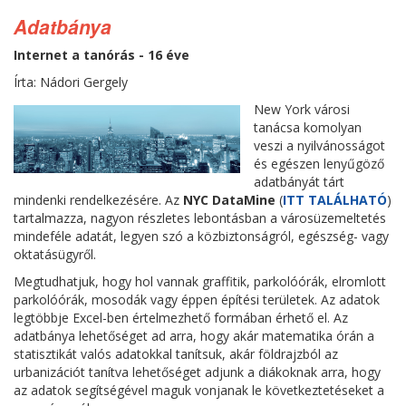
Adatbánya
Internet a tanórás - 16 éve
Írta: Nádori Gergely
New York városi
tanácsa komolyan
veszi a nyilvánosságot
és egészen lenyűgöző
adatbányát tárt
mindenki rendelkezésére. Az
NYC DataMine
(
ITT TALÁLHATÓ
)
tartalmazza, nagyon részletes lebontásban a városüzemeltetés
mindeféle adatát, legyen szó a közbiztonságról, egészség- vagy
oktatásügyről.
Megtudhatjuk, hogy hol vannak graffitik, parkolóórák, elromlott
parkolóórák, mosodák vagy éppen építési területek. Az adatok
legtöbbje Excel-ben értelmezhető formában érhető el. Az
adatbánya lehetőséget ad arra, hogy akár matematika órán a
statisztikát valós adatokkal tanítsuk, akár földrajzból az
urbanizációt tanítva lehetőséget adjunk a diákoknak arra, hogy
az adatok segítségével maguk vonjanak le következtetéseket a