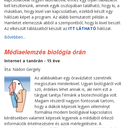
kell készítenünk, aminek egyik oszlopában található, hogy ki, a
másikban, hiogy kivel van kapcsolatban, ezekből készít egy
hálózati képet a program. Az alább bemutatott példán a
Hamletet elemezzük abból a szempontból, hogy ki kivel beszél.
Az elkészült táblázatból készült az
ITT LÁTHATÓ
hálózat.
Bővebben...
Médiaelemzés biológia órán
Internet a tanórán - 15 éve
Írta: Nádori Gergely
Az alábbiakban egy óravázlatot szeretnék
megosztani mindenkivel. Ugyan biológiáról volt
szó, érdekes lehet annak is, aki nem ezt a
tárgyat tanítja.Témánk a biotechnológia volt.
Magam részéről nagyon fontosnak tartom,
hogy a diákok képesek legyen véleményt
formálnia modern biológiával kapcsolatos
kérdésekben valamint képesek legyenek a médiából érkező
információk értelmezésére és azok mérlegelésére. A