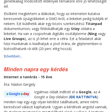
genetikailag módosított élőlények témaköre erre jó lehetőséget
ad.
Elsőként megkértem a diákokat, hogy az interneten kutatva
keressenek újságcikkeket a GMO-król, a linkeket pedig küldjék el
nekem. Ezt küldhetik akár egy közös szerkesztésű
Titanpad
dokumentumon, vagy feldobálhatják egy
Stixy
oldalra a
linkeket. Ha van a csoportnak digitális osztályterme (
Ning
vagy
Live Groups
), az is jó lehet erre a célra. Ezt a feladatot akár
házi munkának is kiadhatjuk a jövő órára, de gépteremben is
biztosíthatunk rá időt (20 perc elég hozzá).
Bővebben...
Minden napra egy kérdés
Internet a tanórás - 15 éve
Írta: Nádori Gergely
Izgalmas oldalt indított el a
Google
, az
A
Google a Day
oldalon (
IDE KATTINTVA
)
minden nap egy-egy olyan kérdést találhatunk, amire némi
kereséssel választ kaphatunk. Ugyan a kérdések angolul vannak,
de gyakran magyarul is megtalálható rájuk a válasz. A tegnapi