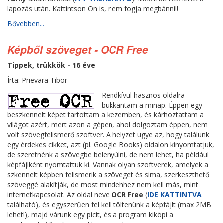
lapozás után. Kattintson Ön is, nem fogja megbánni!!
Bővebben...
Képből szöveget - OCR Free
Tippek, trükkök - 16 éve
Írta: Prievara Tibor
Rendkívül hasznos oldalra
bukkantam a minap. Éppen egy
beszkennelt képet tartottam a kezemben, és kárhoztattam a
világot azért, mert azon a gépen, ahol dolgoztam éppen, nem
volt szövegfelismerő szoftver. A helyzet ugye az, hogy találunk
egy érdekes cikket, azt (pl. Google Books) oldalon kinyomtatjuk,
de szeretnénk a szövegbe belenyúlni, de nem lehet, ha például
képfájlként nyomtattuk ki. Vannak olyan szoftverek, amelyek a
szkennelt képben felismerik a szöveget és sima, szerkeszthető
szöveggé alakítják, de most mindehhez nem kell más, mint
internetkapcsolat. Az oldal neve
OCR Free
(
IDE KATTINTVA
található), és egyszerűen fel kell töltenünk a képfájlt (max 2MB
lehet!), majd várunk egy picit, és a program kiköpi a