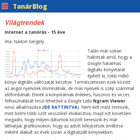
Tanár
Blog
Világtrendek
Internet a tanórás - 15 éve
Írta: Nádori Gergely
Talán már sokan
hallottak arról, hogy a
Google
hatalmas
digitális könyvtárat
épített ki, több millió
könyv digitális változatát készítve. Természetesen ezek között
az angol nyelvűek dominálnak, de más nyelvek is szép számmal
előfordulnak. Ennek a könyvtárnak érdekes, hasznos és vicces
felhasználását teszi lehetővé a
Google Labs
Ngram Viewer
nevű alkalmazása (
IDE KATTINTVA
). Nem kell mást tennünk,
mint beírni több szót vesszővel elválasztva, majd ezt követően
megadni, hogy milyen dátumok között keresünk és már
láthatjuk grafikonokon, hogy az adott kifejezések említése
miként alakult az évek során a digitalizált könyvekben.