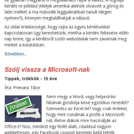
kérdés re például (Melyik amerikai alelnök olvasott a görög és
latin mellett a ma második leggyakrabban tanult idegen
nyelven?), könnyen megtalálhatjuk a választ.
Az oldal érdekessége, hogy rajta az egyes kérdésekkel
kapcsolatosan úgy kereshetünk, mintha a kérdés feltevése előtti
nap lenne, így a kérdésről szóló weboldalak nem zavarnak meg
minket a kutatásban.
Bővebben...
Szólj vissza a Microsoft-nak
Tippek, trükkök - 15 éve
Írta: Prievara Tibor
Nem megy a Word, vagy helyesírási
hibának gondolja kissé egzotikus nevedet?
Szenvedsz az Excel-lel? Vagy csak érdekel,
hogy mint csinálnak a profik a Microsoft-
nál, illetve diákok mire használják az
Office-t? Nos, mindezt egy fedél alatt, ráadásul nagyon
webkettesen, egy Facebook csoport keretein belül tették