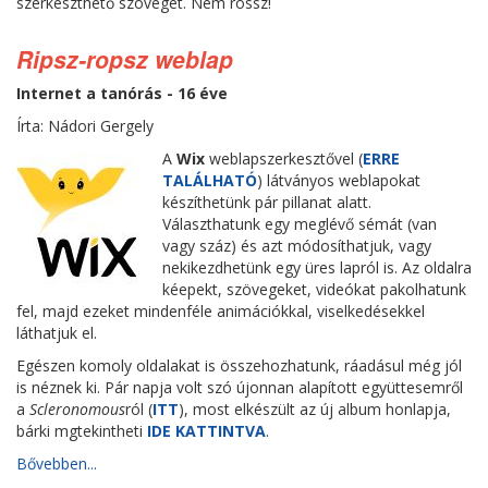
szerkeszthető szöveget. Nem rossz!
Ripsz-ropsz weblap
Internet a tanórás - 16 éve
Írta: Nádori Gergely
A
Wix
weblapszerkesztővel (
ERRE
TALÁLHATÓ
) látványos weblapokat
készíthetünk pár pillanat alatt.
Választhatunk egy meglévő sémát (van
vagy száz) és azt módosíthatjuk, vagy
nekikezdhetünk egy üres lapról is. Az oldalra
kéepekt, szövegeket, videókat pakolhatunk
fel, majd ezeket mindenféle animációkkal, viselkedésekkel
láthatjuk el.
Egészen komoly oldalakat is összehozhatunk, ráadásul még jól
is néznek ki. Pár napja volt szó újonnan alapított együttesemről
a
Scleronomous
ról (
ITT
), most elkészült az új album honlapja,
bárki mgtekintheti
IDE KATTINTVA
.
Bővebben...