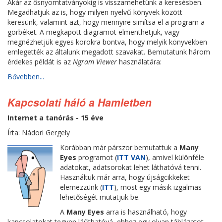
Akár az ősnyomtatványokig is visszamehetünk a keresésben.
Megadhatjuk az is, hogy milyen nyelvű könyvek között
keresünk, valamint azt, hogy mennyire simítsa el a program a
görbéket. A megkapott diagramot elmenthetjük, vagy
megnézhetjük egyes korokra bontva, hogy melyik könyvekben
emlegették az általunk megadott szavakat. Bemutatunk három
érdekes példát is az
Ngram Viewer
használatára:
Bővebben...
Kapcsolati háló a Hamletben
Internet a tanórás - 15 éve
Írta: Nádori Gergely
Korábban már párszor bemutattuk a
Many
Eyes
programot (
ITT VAN
), amivel különféle
adatokat, adatsorokat lehet láthatóvá tenni.
Használtuk már arra, hogy újságcikkeket
elemezzünk (
ITT
), most egy másik izgalmas
lehetőségét mutatjuk be.
A
Many Eyes
arra is használható, hogy
kapcsolatokat tegyen láűthatóvá, ehhez egy olyan táblázatot