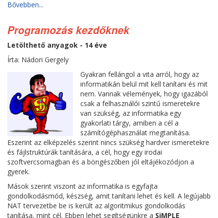
Bővebben...
Programozás kezdőknek
Letölthető anyagok - 14 éve
Írta: Nádori Gergely
Gyakran fellángol a vita arról, hogy az
informatikán belül mit kell tanítani és mit
nem. Vannak vélemények, hogy igazából
csak a felhasználói szintű ismeretekre
van szükség, az informatika egy
gyakorlati tárgy, amiben a cél a
számítógéphasználat megtanítása.
Eszerint az elképzelés szerint nincs szükség hardver ismeretekre
és fájlstruktúrák tanítására, a cél, hogy egy irodai
szoftvercsomagban és a böngészőben jól eltájékozódjon a
gyerek.
Mások szerint viszont az informatika is egyfajta
gondolkodásmód, készség, amit tanítani lehet és kell. A legújabb
NAT tervezetbe be is került az algoritmikus gondolkodás
tanítása, mint cél. Ebben lehet segítségünkre a
SiMPLE