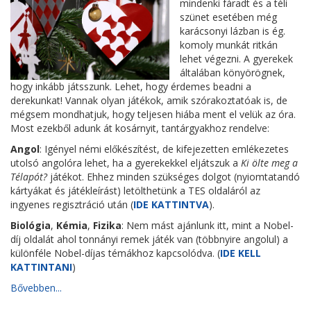
mindenki fáradt és a téli
szünet esetében még
karácsonyi lázban is ég.
komoly munkát ritkán
lehet végezni. A gyerekek
általában könyörögnek,
hogy inkább játsszunk. Lehet, hogy érdemes beadni a
derekunkat! Vannak olyan játékok, amik szórakoztatóak is, de
mégsem mondhatjuk, hogy teljesen hiába ment el velük az óra.
Most ezekből adunk át kosárnyit, tantárgyakhoz rendelve:
Angol
: Igényel némi előkészítést, de kifejezetten emlékezetes
utolsó angolóra lehet, ha a gyerekekkel eljátszuk a
Ki ölte meg a
Télapót?
játékot. Ehhez minden szükséges dolgot (nyiomtatandó
kártyákat és játékleírást) letölthetünk a TES oldaláról az
ingyenes regisztráció után (
IDE KATTINTVA
).
Biológia
,
Kémia
,
Fizika
: Nem mást ajánlunk itt, mint a Nobel-
díj oldalát ahol tonnányi remek játék van (többnyire angolul) a
különféle Nobel-díjas témákhoz kapcsolódva. (
IDE KELL
KATTINTANI
)
Bővebben...