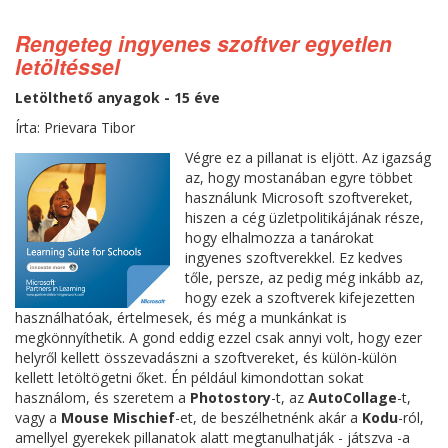
Rengeteg ingyenes szoftver egyetlen
letöltéssel
Letölthető anyagok - 15 éve
Írta: Prievara Tibor
Végre ez a pillanat is eljött. Az igazság
az, hogy mostanában egyre többet
használunk Microsoft szoftvereket,
hiszen a cég üzletpolitikájának része,
hogy elhalmozza a tanárokat
ingyenes szoftverekkel. Ez kedves
tőle, persze, az pedig még inkább az,
hogy ezek a szoftverek kifejezetten
használhatóak, értelmesek, és még a munkánkat is
megkönnyíthetik. A gond eddig ezzel csak annyi volt, hogy ezer
helyről kellett összevadászni a szoftvereket, és külön-külön
kellett letöltögetni őket. Én például kimondottan sokat
használom, és szeretem a
Photostory
-t, az
AutoCollage
-t,
vagy a
Mouse Mischief
-et, de beszélhetnénk akár a
Kodu
-ról,
amellyel gyerekek pillanatok alatt megtanulhatják - játszva -a