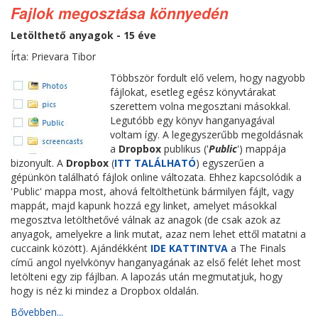
Fajlok megosztása könnyedén
Letölthető anyagok - 15 éve
Írta: Prievara Tibor
Többször fordult elő velem, hogy nagyobb
fájlokat, esetleg egész könyvtárakat
szerettem volna megosztani másokkal.
Legutóbb egy könyv hanganyagával
voltam így. A legegyszerűbb megoldásnak
a
Dropbox
publikus ('
Public
') mappája
bizonyult. A
Dropbox
(
ITT TALÁLHATÓ
) egyszerűen a
gépünkön található fájlok online változata. Ehhez kapcsolódik a
'Public' mappa most, ahová feltölthetünk bármilyen fájlt, vagy
mappát, majd kapunk hozzá egy linket, amelyet másokkal
megosztva letölthetővé válnak az anagok (de csak azok az
anyagok, amelyekre a link mutat, azaz nem lehet ettől matatni a
cuccaink között). Ajándékként
IDE KATTINTVA
a The Finals
című angol nyelvkönyv hanganyagának az első felét lehet most
letölteni egy zip fájlban. A lapozás után megmutatjuk, hogy
hogy is néz ki mindez a Dropbox oldalán.
Bővebben...