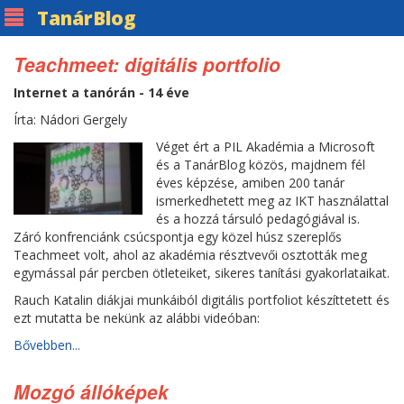
Tanár
Blog
Teachmeet: digitális portfolio
Internet a tanórán - 14 éve
Írta: Nádori Gergely
Véget ért a PIL Akadémia a Microsoft
és a TanárBlog közös, majdnem fél
éves képzése, amiben 200 tanár
ismerkedhetett meg az IKT használattal
és a hozzá társuló pedagógiával is.
Záró konfrenciánk csúcspontja egy közel húsz szereplős
Teachmeet volt, ahol az akadémia résztvevői osztották meg
egymással pár percben ötleteiket, sikeres tanítási gyakorlataikat.
Rauch Katalin diákjai munkáiból digitális portfoliot készíttetett és
ezt mutatta be nekünk az alábbi videóban:
Bővebben...
Mozgó állóképek