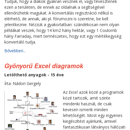
Tudjuk, hogy a diákok gyakran vesznek el, vagy tévesztenek
ezen a területen, de ennek az oldalnak a segítségével
ellenőrizhetik magukat. A konvertálás regisztráció nélkül is
elérhető, de annak, aki pl. fórumozni is szeretne, be kell
jelentkeznie. Nézzük a gyakorlatban: szándékosan nem olyan
példákat veszek, hogy 14 km2 hány hektár, vagy 1 Coulomb
hány Farraday, mert természetes, hogy ezt egy mértékegység
konvertáló tudja.
Bővebben...
Gyönyorű Excel diagramok
Letölthető anyagok - 15 éve
Írta: Nádori Gergely
Az
Excel
azok közé a programok
közé tartozik, amit szinte
mindenki használ, de csak
kevesen ismerik minden
lehetőségét. Most egy ingyenes
kiegészítést ajánlunk, amivel
fantasztikusan látványos hálózati