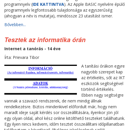
programnyelv (
IDE KATTINTVA
). Az Apple BASIC nyelvére épülő
programnyelv legfontosabb tulajdonsága az egyszerűség
(ahogyan a név is mutatja), mindössze 23 utasítást ismer.
Bővebben...
Tesztek az informatika órán
Internet a tanórás - 14 éve
Írta: Prievara Tibor
A tanítási órákon egyre
nagyobb szerepet kap
az értékelés, sőt az IKT
eszközök segítségével
történő értékelés.
Ebben nagy segítségre
vannak a szavazó rendszerek, de nem mindig állnak
rendelkezésre. Biztos mindenkivel előfordult már, hogy nem
maradt ideje saját kérdés sor összeállítására, ilyenkor jön jól
egy olyan oldal, ahol kész online kitölthető teszteket találhatunk.
Egy ilyen nincs kedvem, időm tesztet összeállítani időpillanatban
találkoztam a következő általános iskolásoknak szóló