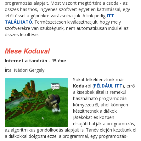
programozás alapjait. Most viszont megtörtént a csoda - az
összes hasznos, ingyenes szoftvert egyetlen kattintással, egy
letöltéssel a gépünkre varázsolhatjuk. A link pedig
ITT
TALÁLHATÓ
. Természetesen kiválaszthatjuk, hogy mely
szoftverekre van szükségünk, nem automatikusan indul el az
összes letöltése.
Mese Koduval
Internet a tanórán - 15 éve
Írta: Nádori Gergely
Sokat lelkeldenztünk már
Kodu
-ról (
PÉLDÁUL ITT
), erről
a kisebbek által is remekül
használható programozási
környezetről, ahol könnyen
készíthetnek a diákok
játékokat és közben
elsajátíthatják a programozás,
az algoritmikus gondolkodás alapjait is. Tanév elején kezdtünk el
a diákokkal dolgozni ezzel a programmal, egy programozás-