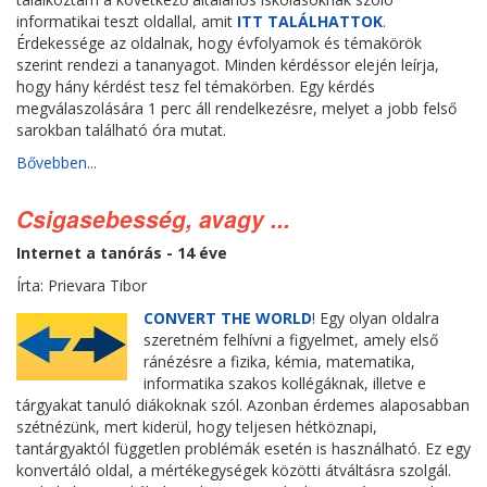
informatikai teszt oldallal, amit
ITT TALÁLHATTOK
.
Érdekessége az oldalnak, hogy évfolyamok és témakörök
szerint rendezi a tananyagot. Minden kérdéssor elején leírja,
hogy hány kérdést tesz fel témakörben. Egy kérdés
megválaszolására 1 perc áll rendelkezésre, melyet a jobb felső
sarokban található óra mutat.
Bővebben...
Csigasebesség, avagy ...
Internet a tanórás - 14 éve
Írta: Prievara Tibor
CONVERT THE WORLD
! Egy olyan oldalra
szeretném felhívni a figyelmet, amely első
ránézésre a fizika, kémia, matematika,
informatika szakos kollégáknak, illetve e
tárgyakat tanuló diákoknak szól. Azonban érdemes alaposabban
szétnézünk, mert kiderül, hogy teljesen hétköznapi,
tantárgyaktól független problémák esetén is használható. Ez egy
konvertáló oldal, a mértékegységek közötti átváltásra szolgál.