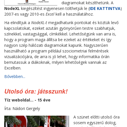
diagramokat készíthetünk. A
NodeXL
kiegészítést ingyenesen tölthetjük le (
IDE KATTINTVA
)
2007-es vagy 2010-es
Excel
kell a használatához.
Ha elindítjuk a
NodeXL-t
megadhatunk pontokat és köztük levő
kapcsolatokat, ezeket azután gyönyörűen testre szabhatjuk,
színekkel, vastagsággal, címkékkel. Lehetőségünk van arra is,
hogy a program maga állítsa be ezeket az értékeket és így
nagyon szép hálózati diagramokat kapunk. Nagyszerűen
használható a program például szociometriai felmérések
vizualizációjára, de arra is jó lehet, hogy informatika órán
bemutassuk a diákoknak, milyen lehetőségek vannak az
Excelben.
Bővebben...
Utolsó óra: játsszunk!
Tíz weboldal... - 15 éve
Írta: Nádori Gergely
A szünet előtti utolsó óra
sosem egyszerű dolog,