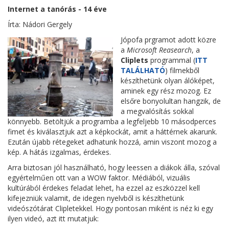
Internet a tanórás - 14 éve
Írta: Nádori Gergely
Jópofa prgramot adott közre
a
Microsoft Reasearch
, a
Cliplets
programmal (
ITT
TALÁLHATÓ
) filmekből
készíthetünk olyan álóképet,
aminek egy rész mozog. Ez
elsőre bonyolultan hangzik, de
a megvalósítás sokkal
könnyebb. Betöltjük a programba a legfeljebb 10 másodperces
fimet és kiválasztjuk azt a képkockát, amit a háttérnek akarunk.
Ezután újabb rétegeket adhatunk hozzá, amin viszont mozog a
kép. A hátás izgalmas, érdekes.
Arra biztosan jól használható, hogy leessen a diákok álla, szóval
egyértelműen ott van a WOW faktor. Médiából, vizuális
kultúrából érdekes feladat lehet, ha ezzel az eszközzel kell
kifejezniük valamit, de idegen nyelvből is készíthetünk
videószótárat Clipletekkel. Hogy pontosan miként is néz ki egy
ilyen videó, azt itt mutatjuk: