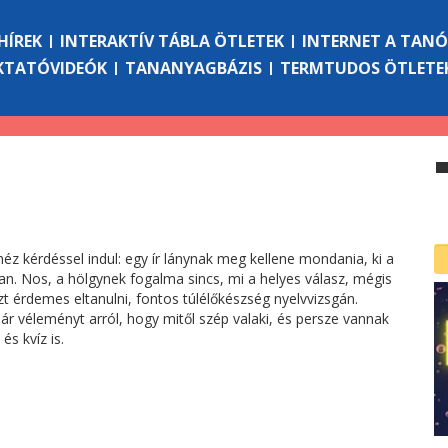
HÍREK
INTERAKTÍV TÁBLA ÖTLETEK
INTERNET A TAN
KTATÓVIDEÓK
TANANYAGBÁZIS
TERMTUDOS ÖTLETE
éz kérdéssel indul: egy ír lánynak meg kellene mondania, ki a
an. Nos, a hölgynek fogalma sincs, mi a helyes válasz, mégis
ezt érdemes eltanulni, fontos túlélőkészség nyelvvizsgán.
r véleményt arról, hogy mitől szép valaki, és persze vannak
és kvíz is.