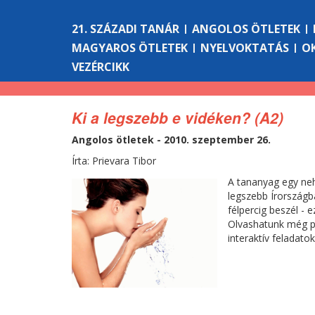
21. SZÁZADI TANÁR
ANGOLOS ÖTLETEK
MAGYAROS ÖTLETEK
NYELVOKTATÁS
O
VEZÉRCIKK
Ki a legszebb e vidéken? (A2)
Angolos ötletek - 2010. szeptember 26.
Írta: Prievara Tibor
A tananyag egy neh
legszebb Írországb
félpercig beszél - 
Olvashatunk még pá
interaktív feladatok 