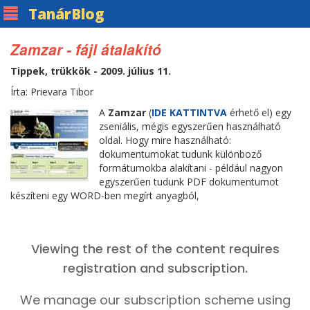
Tanár
Blog
Zamzar - fájl átalakító
Tippek, trükkök - 2009. július 11.
Írta: Prievara Tibor
A
Zamzar
(
IDE KATTINTVA
érhető el) egy
zseniális, mégis egyszerűen használható
oldal. Hogy mire használható:
dokumentumokat tudunk különboző
formátumokba alakítani - például nagyon
egyszerűen tudunk PDF dokumentumot
készíteni egy WORD-ben megírt anyagból,