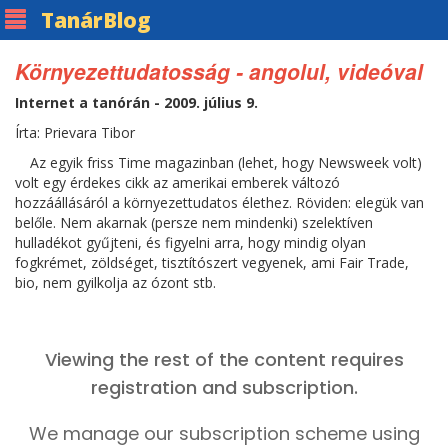
Tanár
Blog
Környezettudatosság - angolul, videóval
Internet a tanórán - 2009. július 9.
Írta: Prievara Tibor
Az egyik friss Time magazinban (lehet, hogy Newsweek volt)
volt egy érdekes cikk az amerikai emberek változó
hozzáállásáról a környezettudatos élethez. Röviden: elegük van
belőle. Nem akarnak (persze nem mindenki) szelektíven
hulladékot gyűjteni, és figyelni arra, hogy mindig olyan
fogkrémet, zöldséget, tisztítószert vegyenek, ami Fair Trade,
bio, nem gyilkolja az ózont stb.