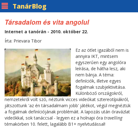
Tanár
Blog
Társadalom és vita angolul
Internet a tanórán - 2010. október 22.
Írta: Prievara Tibor
Ez az ötlet igazából nem is
annyira IKT, mintsem
egyszerűen egy angolóra
leírása, de hátha lesz, aki
nem bánja. A téma:
definíciók, illetve egyes
fogalmak szubjektivitása.
Különböző országokról,
nemzetekről volt szó, néztünk vicces videókat sztereotípiákról,
játszottunk 'az én társadalmam jobb' játékot, végül megnéztük
a fogalmak definíciójának problémáit. A lapozás után óravázlat
videókkal, sok tanáccsal - legyen ez a holnapi óra
travelling
témakörben 10. felett, lagalább B1+ nyelvtudással!