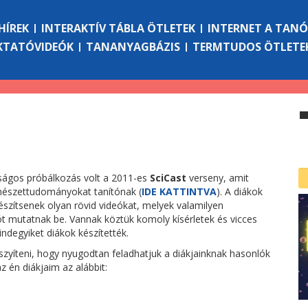
HÍREK
INTERAKTÍV TÁBLA ÖTLETEK
INTERNET A TAN
KTATÓVIDEÓK
TANANYAGBÁZIS
TERMTUDOS ÖTLETE
ságos próbálkozás volt a 2011-es
SciCast
verseny, amit
észettudományokat tanítónak (
IDE KATTINTVA
). A diákok
észítsenek olyan rövid videókat, melyek valamilyen
 mutatnak be. Vannak köztük komoly kísérletek és vicces
ndegyiket diákok készítették.
zyíteni, hogy nyugodtan feladhatjuk a diákjainknak hasonlók
z én diákjaim az alábbit: