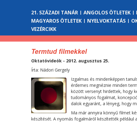
21. SZÁZADI TANÁR
ANGOLOS ÖTLETEK
MAGYAROS ÖTLETEK
NYELVOKTATÁS
O
VEZÉRCIKK
Termtud filmekkel
Oktatóvideók - 2012. augusztus 25.
Írta: Nádori Gergely
Izgalmas és mindenképpen tanul
érdemes megnéznie minden term
között versenyt hirdettek, hogy k
tudományos fogalmat, koncepciót
dalok egyaránt, a lényeg, hogy mi
Ma már annyira könnyű filmet kés
készítését. A nyomás fogalmáról készítették például a