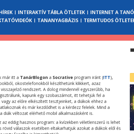
HÍREK
INTERAKTÍV TÁBLA ÖTLETEK
INTERNET A TAN
KTATÓVIDEÓK
TANANYAGBÁZIS
TERMTUDOS ÖTLETE
 már itt a
TanárBlogon
a
Socrative
program iránt (
ITT
),
pokból, okostelefonokból készíthetünk klikkert, azaz
 visszajelző rendszert. A dolog mindennél egyszerűbb, ha
gisztrálunk, kapunk egy szobaszámot, itt tehetjük fel a
 vagy az előre elkészített tesztjeinket, a diákok ehhez a
tlakoznak és már kezdődhet is a kérdezz felelek. Mind a
 a diák véltozat elérhető mobil alkalmazásként is.
az eddig hasznos program: a kvízekben véletlenszerű is lehet
s rövid válaszok esetében eltakarhatjuk azokat a diákok elől és