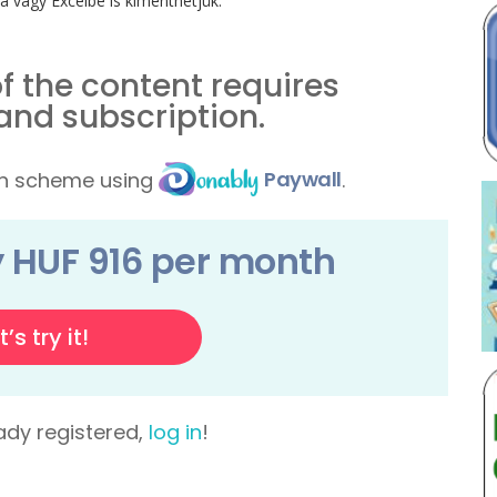
agy Excelbe is kimenthetjük.