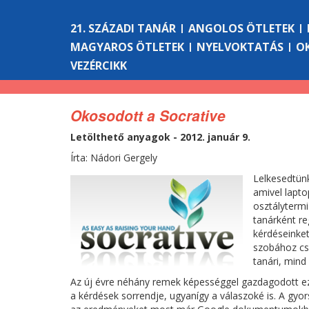
21. SZÁZADI TANÁR
ANGOLOS ÖTLETEK
MAGYAROS ÖTLETEK
NYELVOKTATÁS
O
VEZÉRCIKK
Okosodott a Socrative
Letölthető anyagok - 2012. január 9.
Írta: Nádori Gergely
Lelkesedtünk
amivel lapto
osztálytermi
tanárként re
kérdéseinket
szobához csa
tanári, mind
Az új évre néhány remek képességgel gazdagodott ez 
a kérdések sorrendje, ugyanígy a válaszoké is. A gyor