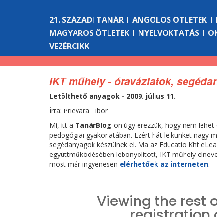
21. SZÁZADI TANÁR
ANGOLOS ÖTLETEK
MAGYAROS ÖTLETEK
NYELVOKTATÁS
O
VEZÉRCIKK
IKT műhely - óravázlatok, segéd
Letölthető anyagok - 2009. július 11.
Írta: Prievara Tibor
Mi, itt a
TanárBlog
-on úgy érezzük, hogy nem lehet e
pedogógiai gyakorlatában. Ezért hát lelkünket nagy 
segédanyagok készülnek el. Ma az Educatio Kht eLear
együttműködésében lebonyolított, IKT műhely elnevez
most már ingyenesen
elérhetőek az interneten
.