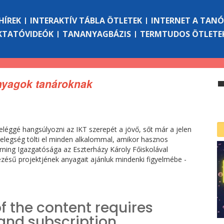
HÍREK
INTERAKTÍV TÁBLA ÖTLETEK
INTERNET A TAN
KTATÓVIDEÓK
TANANYAGBÁZIS
TERMTUDOS ÖTLETE
anyagok tanároknak
léggé hangsúlyozni az IKT szerepét a jövő, sőt már a jelen
melegség tölti el minden alkalommal, amikor hasznos
ning Igazgatósága az Eszterházy Károly Főiskolával
ésű projektjének anyagait ajánluk mindenki figyelmébe -