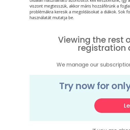
oldalán használható azonosítót kell készítenünk, íg
viszont megtesszük, akkor máris hozzáférünk a fogl
problémákra keresik a megoldásokat a diákok. Sok fog
használatát mutatja be.