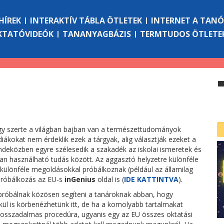
HÍREK
INTERAKTÍV TÁBLA ÖTLETEK
INTERNET A TAN
KTATÓVIDEÓK
TANANYAGBÁZIS
TERMTUDOS ÖTLETE
gy szerte a világban bajban van a természettudományok
diákokat nem érdeklik ezek a tárgyak, alig választják ezeket a
ndeközben egyre szélesedik a szakadék az iskolai ismeretek és
an használható tudás között. Az aggasztó helyzetre különféle
különféle megoldásokkal próbálkoznak (például az államilag
próbálkozás az EU-s
inGenius
oldal is (
IDE KATTINTVA
).
 próbálnak közösen segíteni a tanároknak abban, hogy
kül is körbenézhetünk itt, de ha a komolyabb tartalmakat
sit hosszadalmas procedúra, ugyanis egy az EU összes oktatási