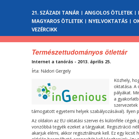
21. SZÁZADI TANÁR
ANGOLOS ÖTLETEK
MAGYAROS ÖTLETEK
NYELVOKTATÁS
O
VEZÉRCIKK
Természettudományos ötlettár
Internet a tanórás - 2013. április 25.
Írta: Nádori Gergely
Közhely, ho
oktatása. A 
pályákat. Mi
a gyakorlatb
szervezetek 
támogatott egyetemi helyek szabályozásával). Ilyen 
Az oldalon az EU oktatási szervei és különféle cégek
vonzóbbá tegyék ezeket a tárgyakat. Regisztráció nél
akarjuk elérni, akkor regisztrálnunk kell. Ez egy kic