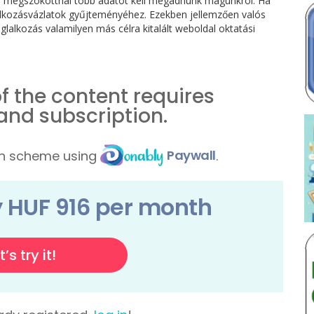
y a megszokottnál több adatot kell megadnunk magunkról. Ha
alkozásvázlatok gyűjteményéhez. Ezekben jellemzően valós
lalkozás valamilyen más célra kitalált weboldal oktatási