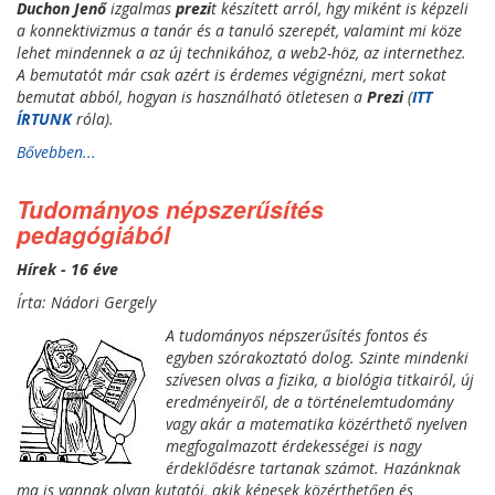
Duchon Jenő
izgalmas
prezi
t készített arról, hgy miként is képzeli
a konnektivizmus a tanár és a tanuló szerepét, valamint mi köze
lehet mindennek a az új technikához, a web2-höz, az internethez.
A bemutatót már csak azért is érdemes végignézni, mert sokat
bemutat abból, hogyan is használható ötletesen a
Prezi
(
ITT
ÍRTUNK
róla).
Bővebben...
Tudományos népszerűsítés
pedagógiából
Hírek - 16 éve
Írta: Nádori Gergely
A tudományos népszerűsítés fontos és
egyben szórakoztató dolog. Szinte mindenki
szívesen olvas a fizika, a biológia titkairól, új
eredményeiről, de a történelemtudomány
vagy akár a matematika közérthető nyelven
megfogalmazott érdekességei is nagy
érdeklődésre tartanak számot. Hazánknak
ma is vannak olyan kutatói, akik képesek közérthetően és