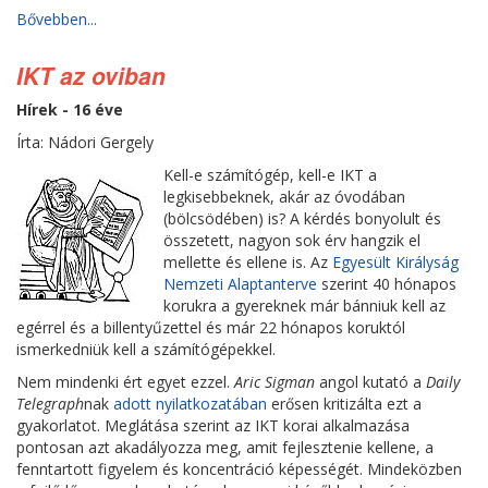
Bővebben...
IKT az oviban
Hírek - 16 éve
Írta: Nádori Gergely
Kell-e számítógép, kell-e IKT a
legkisebbeknek, akár az óvodában
(bölcsödében) is? A kérdés bonyolult és
összetett, nagyon sok érv hangzik el
mellette és ellene is. Az
Egyesült Királyság
Nemzeti Alaptanterve
szerint 40 hónapos
korukra a gyereknek már bánniuk kell az
egérrel és a billentyűzettel és már 22 hónapos koruktól
ismerkedniük kell a számítógépekkel.
Nem mindenki ért egyet ezzel.
Aric Sigman
angol kutató a
Daily
Telegraph
nak
adott nyilatkozatában
erősen kritizálta ezt a
gyakorlatot. Meglátása szerint az IKT korai alkalmazása
pontosan azt akadályozza meg, amit fejlesztenie kellene, a
fenntartott figyelem és koncentráció képességét. Mindeközben