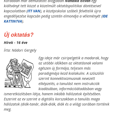
Korábban már bemutatott blogjában
Nahalka István
egy
kiáltványt tett közzé a közelmúlt oktatáspolitikai döntéseivel
kapcsolatban (
ITT VAN
), a középiskolai szóbeli felvételik újra
engedélyezése kapcsán pedig szintén elmondja a véleményét (
IDE
KATTINTVA
).
Új oktatás?
Hírek - 16 éve
Írta: Nádori Gergely
Egy ideje már csiripelgetik a madarak, hogy
az utóbbi időkben az oktatásnak valami
egészen új formája, teljesen más
paradigmája kezd kialakulni. A szószólói
szerint
konnektivizmus
nak nevezett
elképzelés, a tanulást nem instrukciók
kiadásában, információátadásban vagy
ismeretközlésben látja, hanem inkább hálózatok építésében.
Eszerint az ev szerint a digitális korszakban a tanulás maga
hálózatok (diák-tanár, diák-diák, diák és a világ) sorában történik
meg.