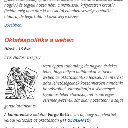
nagyívű és tegyük hozzá némi cinizmussal: kifejezetten kreatív
(belőle még nem ölte ki az iskola) ellenben veszélyes mindkét
oldalra, de leginkább a közönségre nézve.
Bővebben...
Oktatáspolitika a weben
Hírek - 16 éve
Írta: Nádori Gergely
Nem éppen tudomány, de nagyon érdekes
lehet, hogy milyen hullámokat vetnek a
weben az oktatáspolitika lépései. Az internet
adta lehetőségeknek köszönhetően mindenki
hozzászólhat, elmondhatja a véleményét.
Izgalmas lehet elolvasni, mit írnak egyes
véleményvezérek
, sőt akár hozzátenni a saját
gondolatainkat is.
A
komment.hu
oldalon
Varga Betti
ír arról, hogy mi jelenthet
valódi változást az oktatásban (
ITT OLVASHATÓ
).