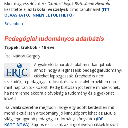
iskolai agresszióval. Az
Oktatási Jogok Biztosának Hivatala
készítette el az
Iskolai veszélyek
című tanulmányt (
ITT
OLVASHATÓ
,
INNEN LETÖLTHETŐ
).
Bővebben...
Pedagógiai tudományos adatbázis
Tippek, trükkök - 16 éve
Írta: Nádori Gergely
A gyakorló tanárok általában ritkán jutnak
ahhoz, hogy a legfrissebb pedagógiatudományi
cikkeket lapozgassák. Érezhető is némi
szakadék, a pedagógia tudósok és az osztálytermekben nap
mint nap tanítók között. Pedig biztosan jót tenne mindenkinek,
ha nem lenne ekkora a távolság a tudomány és a gyakorlat
között.
Ha valaki szeretné megtudni, hogy egy adott kérdésben mit
mond aktuálisan a tudomány jó kiindulópont lehet az
ERIC
a
világ legnagyobb pedagógiatudományi könyvtára (
IDE
KATTINTVA
). Sajnos ez is csak az angol nyelvű cikkek között