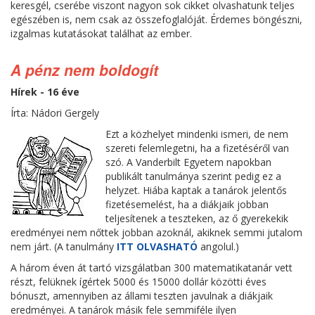
keresgél, cserébe viszont nagyon sok cikket olvashatunk teljes
egészében is, nem csak az összefoglalóját. Érdemes böngészni,
izgalmas kutatásokat találhat az ember.
A pénz nem boldogít
Hírek - 16 éve
Írta: Nádori Gergely
Ezt a közhelyet mindenki ismeri, de nem
szereti felemlegetni, ha a fizetéséről van
szó. A Vanderbilt Egyetem napokban
publikált tanulmánya szerint pedig ez a
helyzet. Hiába kaptak a tanárok jelentős
fizetésemelést, ha a diákjaik jobban
teljesítenek a teszteken, az ő gyerekekik
eredményei nem nőttek jobban azoknál, akiknek semmi jutalom
nem járt. (A tanulmány
ITT OLVASHATÓ
angolul.)
A három éven át tartó vizsgálatban 300 matematikatanár vett
részt, felüknek ígértek 5000 és 15000 dollár közötti éves
bónuszt, amennyiben az állami teszten javulnak a diákjaik
eredményei. A tanárok másik fele semmiféle ilyen