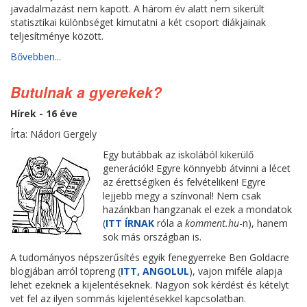
javadalmazást nem kapott. A három év alatt nem sikerült
statisztikai különbséget kimutatni a két csoport diákjainak
teljesítménye között.
Bővebben...
Butulnak a gyerekek?
Hírek - 16 éve
Írta: Nádori Gergely
Egy butábbak az iskolából kikerülő
generációk! Egyre könnyebb átvinni a lécet
az érettségiken és felvételiken! Egyre
lejjebb megy a színvonal! Nem csak
hazánkban hangzanak el ezek a mondatok
(
ITT ÍRNAK
róla a
komment.hu
-n), hanem
sok más országban is.
A tudományos népszerűsítés egyik fenegyerreke Ben Goldacre
blogjában arról töpreng (
ITT, ANGOLUL
), vajon miféle alapja
lehet ezeknek a kijelentéseknek. Nagyon sok kérdést és kételyt
vet fel az ilyen sommás kijelentésekkel kapcsolatban.