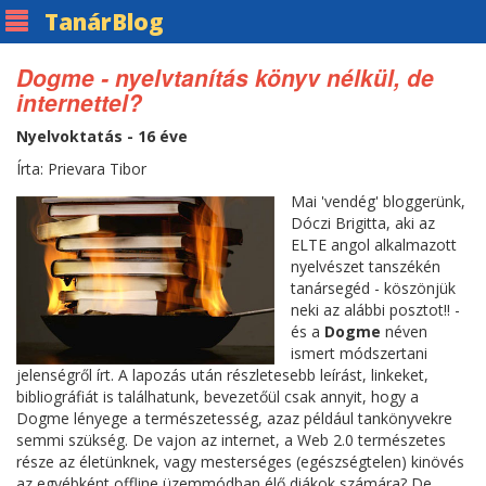
Tanár
Blog
Dogme - nyelvtanítás könyv nélkül, de
internettel?
Nyelvoktatás - 16 éve
Írta: Prievara Tibor
Mai 'vendég' bloggerünk,
Dóczi Brigitta, aki az
ELTE angol alkalmazott
nyelvészet tanszékén
tanársegéd - köszönjük
neki az alábbi posztot!! -
és a
Dogme
néven
ismert módszertani
jelenségről írt. A lapozás után részletesebb leírást, linkeket,
bibliográfiát is találhatunk, bevezetőül csak annyit, hogy a
Dogme lényege a természetesség, azaz például tankönyvekre
semmi szükség. De vajon az internet, a Web 2.0 természetes
része az életünknek, vagy mesterséges (egészségtelen) kinövés
az egyébként offline üzemmódban élő diákok számára? De