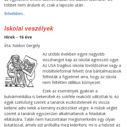
többet nem árulunk el, csak a lapozás után.
Bővebben...
Iskolai veszélyek
Hírek - 16 éve
Írta: Nádori Gergely
Az utóbbi években egyre nagyobb
visszhangot kap az iskolai agresszió ügye.
Az USA tragikus iskolai lövöldözései vagy a
mobiltelefonnal felvett órai bántalmazások
felhívták a figyelmet arra, hogy az iskola
nem feltétlen idillikus környezet.
Ezek az események gyakran a
bulvármédiába is bekerültek és sokféle reakciót váltottak ki. Az
egyik szélsőség szerint a tanárok eszköztelenek és vissza
kellene adni nekik a kemény eszközöket végre. A másik véglet
szerint a tanárok egyszerűen alkalmatlanok a feladatuk
ellátására. Talán nem haszontalan megismerkedni egy olyan
kutatással, amely azt próbálta meg kideríteni, mi is a helyzet az