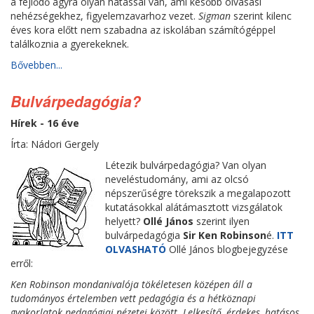
a fejlődő agyra olyan hatással van, ami később olvasási
nehézségekhez, figyelemzavarhoz vezet.
Sigman
szerint kilenc
éves kora előtt nem szabadna az iskolában számítógéppel
találkoznia a gyerekeknek.
Bővebben...
Bulvárpedagógia?
Hírek - 16 éve
Írta: Nádori Gergely
Létezik bulvárpedagógia? Van olyan
neveléstudomány, ami az olcsó
népszerűségre törekszik a megalapozott
kutatásokkal alátámasztott vizsgálatok
helyett?
Ollé János
szerint ilyen
bulvárpedagógia
Sir Ken Robinson
é.
ITT
OLVASHATÓ
Ollé János blogbejegyzése
erről:
Ken Robinson mondanivalója tökéletesen középen áll a
tudományos értelemben vett pedagógia és a hétköznapi
gyakorlatok pedagógiai nézetei között. Lelkesítő, érdekes, hatásos,