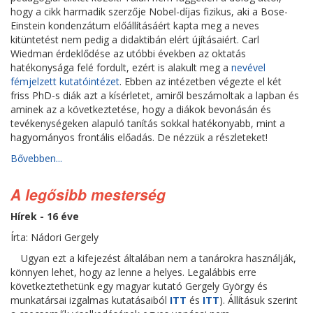
hogy a cikk harmadik szerzője Nobel-díjas fizikus, aki a Bose-
Einstein kondenzátum előállításáért kapta meg a neves
kitüntetést nem pedig a didaktibán elért újításaiért. Carl
Wiedman érdeklődése az utóbbi években az oktatás
hatékonysága felé fordult, ezért is alakult meg a
nevével
fémjelzett kutatóintézet
. Ebben az intézetben végezte el két
friss PhD-s diák azt a kísérletet, amiről beszámoltak a lapban és
aminek az a következtetése, hogy a diákok bevonásán és
tevékenységeken alapuló tanítás sokkal hatékonyabb, mint a
hagyományos frontális előadás. De nézzük a részleteket!
Bővebben...
A legősibb mesterség
Hírek - 16 éve
Írta: Nádori Gergely
Ugyan ezt a kifejezést általában nem a tanárokra használják,
könnyen lehet, hogy az lenne a helyes. Legalábbis erre
következtethetünk egy magyar kutató Gergely György és
munkatársai izgalmas kutatásaiból
ITT
és
ITT
). Állításuk szerint