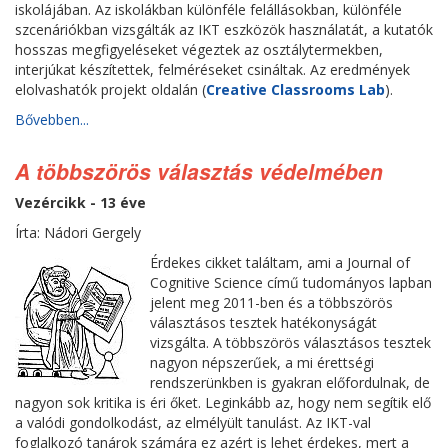
iskolájában. Az iskolákban különféle felállásokban, különféle
szcenáriókban vizsgálták az IKT eszközök használatát, a kutatók
hosszas megfigyeléseket végeztek az osztálytermekben,
interjúkat készítettek, felméréseket csináltak. Az eredmények
elolvashatók projekt oldalán (
Creative Classrooms Lab
).
Bővebben...
A többszörös választás védelmében
Vezércikk - 13 éve
Írta: Nádori Gergely
Érdekes cikket találtam, ami a Journal of
Cognitive Science című tudományos lapban
jelent meg 2011-ben és a többszörös
választásos tesztek hatékonyságát
vizsgálta. A többszörös választásos tesztek
nagyon népszerűek, a mi érettségi
rendszerünkben is gyakran előfordulnak, de
nagyon sok kritika is éri őket. Leginkább az, hogy nem segítik elő
a valódi gondolkodást, az elmélyült tanulást. Az IKT-val
foglalkozó tanárok számára ez azért is lehet érdekes, mert a