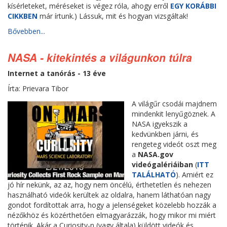
kísérleteket, méréseket is végez róla, ahogy erről
EGY KORÁBBI
CIKKBEN
már írtunk.) Lássuk, mit és hogyan vizsgáltak!
Bővebben...
NASA - kitekintés a világunkon túlra
Internet a tanórás - 13 éve
Írta: Prievara Tibor
A világűr csodái majdnem
mindenkit lenyűgöznek. A
NASA igyekszik a
kedvünkben járni, és
rengeteg videót oszt meg
a
NASA.gov
videógalériáiban
(
ITT
TALÁLHATÓ
). Amiért ez
jó hír nekünk, az az, hogy nem öncélú, érthetetlen és nehezen
használható videók kerültek az oldalra, hanem láthatóan nagy
gondot fordítottak arra, hogy a jelenségeket közelebb hozzák a
nézőkhöz és közérthetően elmagyarázzák, hogy mikor mi miért
történik. Akár a Curiosity-n (vagy általa) küldött videók és