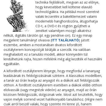
technika fejlődését, megvan az az előnye,
hogy kevesebbet kell költenie elavuló
technológiákra. Ha például most szeretné
valaki lecserélni a bakelitlemezeit valami
modernebb hanghordozóra, átugorhatja
CD-t, a DVD-t és rögtön gyűjtheti a
zenéket valamilyen mozgó alkatrész
nélküli, digitális tárolón (pl. egy pendrive-on). Ez egy minap
megjelent tanulmányt olvasva (
ITT TALÁLHATÓ
) jutott
eszembe, amiben a mostanában divatos kifordított
osztályterem koncepcióját bírálják a szerzők. Ha valóban
meghaladott ez a tanulási modell, akkor könnyedén túl
lendülhetünk rajta, hiszen mifelénk még alig kezdték el használni
egyáltalán.
A kifordított osztályterem lényege, hogy megfordul a tananyag
leadásának és feldolgozásának színtere. A klasszikus modellben,
a tanár az órán leadja az anyagot és a diákok azt feldolgozzák
otthon. A fordított osztályterem esetében a diákok előbb otthon
elolvassák (vagy megnézik videón) az anyagot, majd az órán
közösen feldolgozzák, dolgoznak vele. Most azt tesztelték, hogy
vajon melyik sorrend vezet hatékonyabb tanuláshoz. (Végre nem
csak arról beszél valaki, hogy szerinte mi lenne jó, hanem