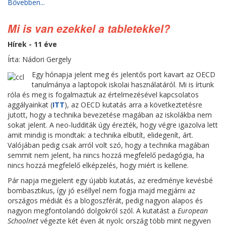
Bővebben...
Mi is van ezekkel a tabletekkel?
Hírek - 11 éve
Írta: Nádori Gergely
Egy hónapja jelent meg és jelentős port kavart az OECD
tanulmánya a laptopok iskolai használatáról. Mi is írtunk
róla és meg is fogalmaztuk az értelmezésével kapcsolatos
aggályainkat (
ITT
), az OECD kutatás arra a következtetésre
jutott, hogy a technika bevezetése magában az iskolákba nem
sokat jelent. A neo-ludditák úgy érezték, hogy végre igazolva lett
amit mindig is mondtak: a technika elbutít, elidegenít, árt.
Valójában pedig csak arról volt szó, hogy a technika magában
semmit nem jelent, ha nincs hozzá megfelelő pedagógia, ha
nincs hozzá megfelelő elképzelés, hogy miért is kellene.
Pár napja megjelent egy újabb kutatás, az eredménye kevésbé
bombasztikus, így jó eséllyel nem fogja majd megjárni az
országos médiát és a blogoszférát, pedig nagyon alapos és
nagyon megfontolandó dolgokról szól. A kutatást a
European
Schoolnet
végezte két éven át nyolc ország több mint negyven