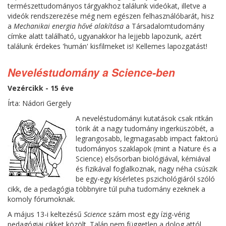
természettudományos tárgyakhoz találunk videókat, illetve a
videók rendszerezése még nem egészen felhasználóbarát, hisz
a
Mechanikai energia hővé alakítása
a Társadalomtudomány
címke alatt található, ugyanakkor ha lejjebb lapozunk, azért
találunk érdekes 'humán' kisfilmeket is! Kellemes lapozgatást!
Neveléstudomány a Science-ben
Vezércikk - 15 éve
Írta: Nádori Gergely
A neveléstudományi kutatások csak ritkán
törik át a nagy tudomány ingerküszöbét, a
legrangosabb, legmagasabb impact faktorú
tudományos szaklapok (mint a Nature és a
Science) elsősorban biológiával, kémiával
és fizikával foglalkoznak, nagy néha csúszik
be egy-egy kísérletes pszichológiáról szóló
cikk, de a pedagógia többnyire túl puha tudomány ezeknek a
komoly fórumoknak.
A május 13-i keltezésű
Science
szám most egy ízig-vérig
pedagógiai cikket közölt. Talán nem független a dolog attól,