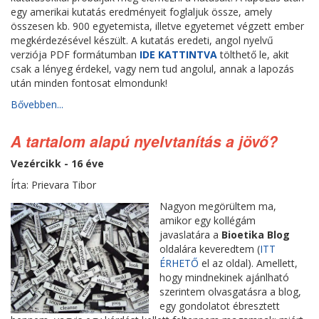
egy amerikai kutatás eredményeit foglaljuk össze, amely
összesen kb. 900 egyetemista, illetve egyetemet végzett ember
megkérdezésével készült. A kutatás eredeti, angol nyelvű
verziója PDF formátumban
IDE KATTINTVA
tölthető le, akit
csak a lényeg érdekel, vagy nem tud angolul, annak a lapozás
után minden fontosat elmondunk!
Bővebben...
A tartalom alapú nyelvtanítás a jövő?
Vezércikk - 16 éve
Írta: Prievara Tibor
Nagyon megörültem ma,
amikor egy kollégám
javaslatára a
Bioetika Blog
oldalára keveredtem (
ITT
ÉRHETŐ
el az oldal). Amellett,
hogy mindnekinek ajánlható
szerintem olvasgatásra a blog,
egy gondolatot ébresztett