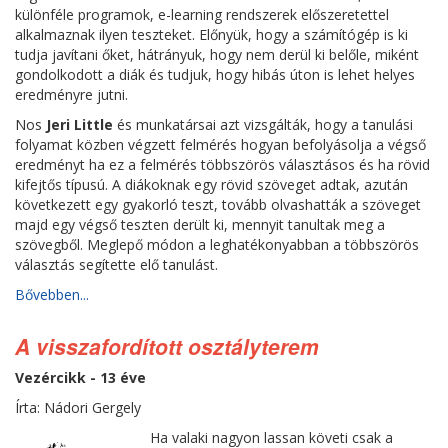
különféle programok, e-learning rendszerek előszeretettel
alkalmaznak ilyen teszteket. Előnyük, hogy a számítógép is ki
tudja javítani őket, hátrányuk, hogy nem derül ki belőle, miként
gondolkodott a diák és tudjuk, hogy hibás úton is lehet helyes
eredményre jutni.
Nos
Jeri Little
és munkatársai azt vizsgálták, hogy a tanulási
folyamat közben végzett felmérés hogyan befolyásolja a végső
eredményt ha ez a felmérés többszörös választásos és ha rövid
kifejtős típusú. A diákoknak egy rövid szöveget adtak, azután
következett egy gyakorló teszt, tovább olvashatták a szöveget
majd egy végső teszten derült ki, mennyit tanultak meg a
szövegből. Meglepő módon a leghatékonyabban a többszörös
választás segítette elő tanulást.
Bővebben...
A visszafordított osztályterem
Vezércikk - 13 éve
Írta: Nádori Gergely
Ha valaki nagyon lassan követi csak a