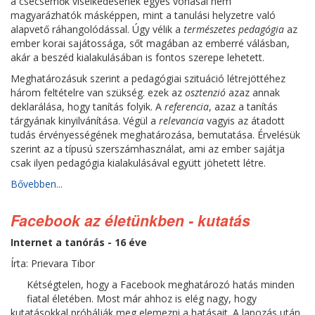
a csecsemők viselkedésének egyes vonásai nem
magyarázhatók másképpen, mint a tanulási helyzetre való
alapvető ráhangolódással. Úgy vélik a
természetes pedagógia
az
ember korai sajátossága, sőt magában az emberré válásban,
akár a beszéd kialakulásában is fontos szerepe lehetett.
Meghatározásuk szerint a pedagógiai szituáció létrejöttéhez
három feltételre van szükség. ezek az
osztenzió
azaz annak
deklarálása, hogy tanítás folyik. A
referencia
, azaz a tanítás
tárgyának kinyilvánítása. Végül a
relevancia
vagyis az átadott
tudás érvényességének meghatározása, bemutatása. Érvelésük
szerint az a típusú szerszámhasználat, ami az ember sajátja
csak ilyen pedagógia kialakulásával együtt jöhetett létre.
Bővebben...
Facebook az életünkben - kutatás
Internet a tanórás - 16 éve
Írta: Prievara Tibor
Kétségtelen, hogy a
Facebook meghatározó hatás minden
fiatal életében. Most már ahhoz is elég nagy, hogy
kutatásokkal próbálják meg elemezni a hatásait. A lapozás után