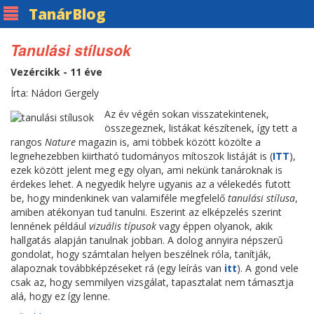
Tanár
Blog
Tanulási stílusok
Vezércikk - 11 éve
Írta: Nádori Gergely
Az év végén sokan visszatekintenek,
összegeznek, listákat készítenek, így tett a
rangos
Nature
magazin is, ami többek között közölte a
legnehezebben kiirtható tudományos mítoszok listáját is (
ITT
),
ezek között jelent meg egy olyan, ami nekünk tanároknak is
érdekes lehet. A negyedik helyre ugyanis az a vélekedés futott
be, hogy mindenkinek van valamiféle megfelelő
tanulási stílusa
,
amiben atékonyan tud tanulni. Eszerint az elképzelés szerint
lennének például
vizuális típusok
vagy éppen olyanok, akik
hallgatás alapján tanulnak jobban. A dolog annyira népszerű
gondolat, hogy számtalan helyen beszélnek róla, tanítják,
alapoznak továbbképzéseket rá (egy leírás van
itt
). A gond vele
csak az, hogy semmilyen vizsgálat, tapasztalat nem támasztja
alá, hogy ez így lenne.