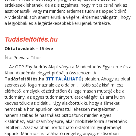
érdekesek lehetnek, de az is izgalmas, hogy mit is csinálnak az
asztronauták, vagy mi mindent érdemes tudni az expedíciókról.
A videóknak soh anem érünk a végére, érdemes válogatni, hogy
a legjobbak és a legérdekesebbek kerüljenek terítékre.
Tudásfeltöltés.hu
Oktatóvideók - 15 éve
Írta: Prievara Tibor
Az OTP Fáy András Alapítványa a Mindentudás Egyeteme és a
Khan Akadémia elegyét próbálja összehozni. A
Tudásfeltöltés.hu
(
ITT TALÁLHATÓ
) oldalon. Ahogy az oldal
szerkesztői fogalmaznak: az oldalon ... 'több száz kisfilm lesz
elérhető, amelyek közérthetően és izgalmasan mutatják be a
tudomány, az egyes tudományterületek világát'. És ami külön
kedves tőlük: az oldalt ... 'úgy alakítottuk ki, hogy a filmeket
nemcsak a honlapunkon keresztül lehessen megtekinteni,
hanem szabad felhasználást biztosítunk minden egyes
kisfilmhez, akár számítógépre, akár mobiltelefonra szeretnénk
letölteni'. Azaz valóban hordozható oktatófilm gyűjteményt
kapunk. Már most is található rengeteg anyag, elsősorban