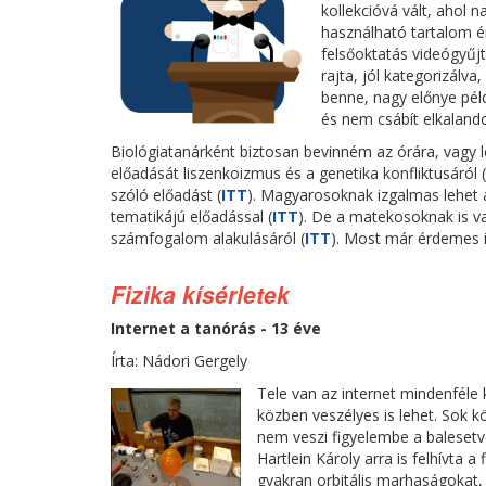
kollekcióvá vált, ahol 
használható tartalom é
felsőoktatás videógyűj
rajta, jól kategorizálv
benne, nagy előnye pél
és nem csábít elkalando
Biológiatanárként biztosan bevinném az órára, vagy 
előadását liszenkoizmus és a genetika konfliktusáról (
szóló előadást (
ITT
). Magyarosoknak izgalmas lehet a
tematikájú előadással (
ITT
). De a matekosoknak is va
számfogalom alakulásáról (
ITT
). Most már érdemes i
Fizika kísérletek
Internet a tanórás - 13 éve
Írta: Nádori Gergely
Tele van az internet mindenféle 
közben veszélyes is lehet. Sok k
nem veszi figyelembe a baleset
Hartlein Károly arra is felhívta a
gyakran orbitális marhaságokat,