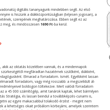
 vadonatúj digitális tananyagunk mindebben segít. Az első
nnyire is hiszünk a diákközpontúságban (teljesen jogosan), a
lyzetének, szerepének meghatározása. Ebben segít ez az
sz meg, és mindösszesen
1690 Ft
-ba kerül.
?
an, akik az oktatás közelében vannak, és a mindennapok
 szürkeségétől megfáradtan hazatérnek szülőként, diákként,
pedagógusként. Elmarad a forradalom. Ismét. Egyébként lassan
elmaradt forradalom, vagy még rosszabb: a megszelídült ál-
edményeivel boldogon töltekezve. Mert valódi forradalom
t az a 45 000 számítógép, amit tanárok kaptak, lehet bármilyen
atás Stratégia, és lassan beindul a továbbképzés-cunami is,
tni az egyre makacsabbul tolakodó érzést - megint nem
nek a lehetséges okait próbálom körbejárni, amelyek szerintem