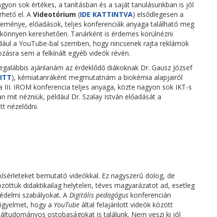
nagyon sok értékes, a tanításban és a saját tanulásunkban is jól
rhető el. A
Videotórium
(
IDE KATTINTVA
) elsődlegesen a
teménye, előadások, teljes konferenciák anyaga található meg
a, könnyen kereshetően. Tanárként is érdemes körülnézni
dául a YouTube-bal szemben, hogy nincsenek rajta reklámok
zásra sem a felkínált egyéb videók révén.
legalábbis ajánlanám az érdeklődő diákoknak Dr. Gausz József
ITT
), kémiatanráként megmutatnám a biokémia alapjairól
 III. IROM konferencia teljes anyaga, közte nagyon sok IKT-s
n mit nézniük, például Dr. Szalay István előadását a
tt nézelődni.
kísérleteket bemutató videókkal. Ez nagyszerű dolog, de
özöttük didaktikailag helytelen, téves magyarázatot ad, esetleg
védelmi szabályokat. A
Digitális pedagógus
konferencián
 figyelmet, hogy a
YouTube
által felajánlott videók között
 áltudományos ostobaságokat is találunk. Nem veszi ki jól