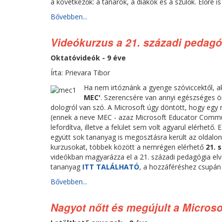
a következők: a tanárok, a diákok és a szülők. Előre i
Bővebben...
Videókurzus a 21. századi pedagó
Oktatóvideók - 9 éve
Írta: Prievara Tibor
Ha nem irtóznánk a gyenge szóviccektől, a
MEC'
. Szerencsére van annyi egészséges ö
dologról van szó. A Microsoft úgy döntött, hogy egy 
(ennek a neve MEC - azaz Microsoft Educator Commun
lefordítva, illetve a felület sem volt agyarul elérhető
együtt sok tananyag is megosztásra került az oldalo
kurzusokat, többek között a nemrégen elérhető
21. 
videókban magyarázza el a 21. századi pedagógia elv
tananyag
ITT TALÁLHATÓ
, a hozzáféréshez csupán 
Bővebben...
Nagyot nőtt és megújult a Micro