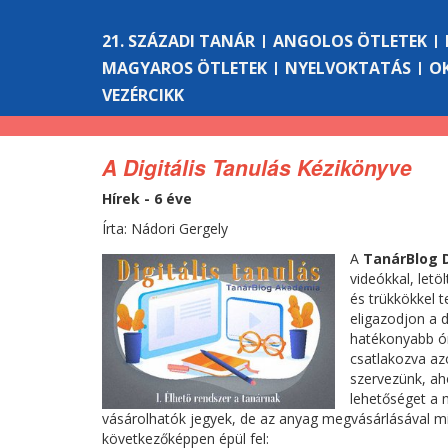
21. SZÁZADI TANÁR
ANGOLOS ÖTLETEK
MAGYAROS ÖTLETEK
NYELVOKTATÁS
O
VEZÉRCIKK
A Digitális Tanulás Kézikönyve
Hírek - 6 éve
Írta: Nádori Gergely
A
TanárBlog D
videókkal, let
és trükkökkel 
eligazodjon a d
hatékonyabb ór
csatlakozva az
szervezünk, ah
lehetőséget a 
vásárolhatók jegyek, de az anyag megvásárlásával min
következőképpen épül fel: