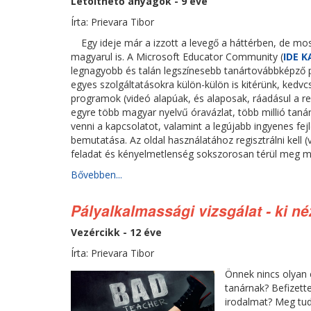
Letölthető anyagok - 9 éve
Írta: Prievara Tibor
Egy ideje már a izzott a levegő a háttérben, de most
magyarul is. A Microsoft Educator Community (
IDE 
legnagyobb és talán legszínesebb tanártovábbképző po
egyes szolgáltatásokra külön-külön is kitérünk, kedvcs
programok (videó alapúak, és alaposak, ráadásul a ren
egyre több magyar nyelvű óravázlat, több millió tanár 
venni a kapcsolatot, valamint a legújabb ingyenes fej
bemutatása. Az oldal használatához regisztrálni kell 
feladat és kényelmetlenség sokszorosan térül meg már
Bővebben...
Pályalkalmassági vizsgálat - ki né
Vezércikk - 12 éve
Írta: Prievara Tibor
Önnek nincs olyan 
tanárnak? Befizett
irodalmat? Meg tud 