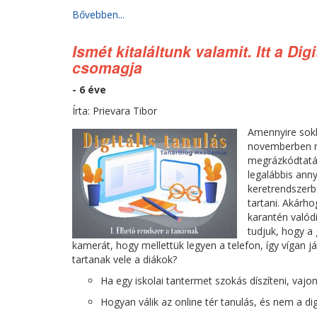
Bővebben...
Ismét kitaláltunk valamit. Itt a Di
csomagja
- 6 éve
Írta: Prievara Tibor
Amennyire sokk
novemberben má
megrázkódtatást
legalábbis anny
keretrendszerb
tartani. Akárh
karantén valód
tudjuk, hogy a 
kamerát, hogy mellettük legyen a telefon, így vígan 
tartanak vele a diákok?
Ha egy iskolai tantermet szokás díszíteni, vajo
Hogyan válik az online tér tanulás, és nem a digi