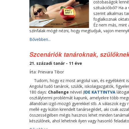
ostobaságok lennén
szituációból? Ha a
szerint alkalmas t
foglalkoznak oktat
Éz nem más, mint a
színfalak mögé nézni, hogy megtudjuk, vajon mennyit
Bővebben...
Szcenáriók tanároknak, szülőknek
21. századi tanár - 11 éve
Írta: Prievara Tibor
Tudom, hogy ez most angolul van, és egyébként is
Angolul tudó tanárok, szülők, iskolaigazgatók, figyel
180 days:
Challenge
névvel (
IDE KATTINTVA
látogat
osztálytermi problémát kapunk, amelyekre több megol
állandóan izgő-mozgó gyerekkel stb. A válaszok egy r
mellé egy külön kirendelt tanársegédet, aki csak azzal a
összességében mégis hasznos lehet minden tanárnak, t
készülőnek, ahol lehetnek ilyen vagy hasonló feladato