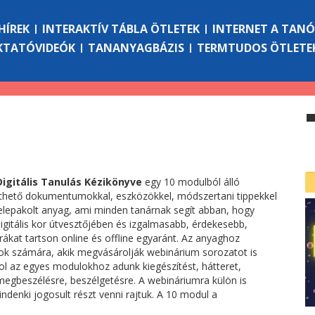
HÍREK
INTERAKTÍV TÁBLA ÖTLETEK
INTERNET A TAN
KTATÓVIDEÓK
TANANYAGBÁZIS
TERMTUDOS ÖTLETE
igitális Tanulás Kézikönyve
egy 10 modulból álló
ölthető dokumentumokkal, eszközökkel, módszertani tippekkel
telepakolt anyag, ami minden tanárnak segít abban, hogy
igitális kor útvesztőjében és izgalmasabb, érdekesebb,
ákat tartson online és offline egyaránt. Az anyaghoz
ok számára, akik megvásárolják webinárium sorozatot is
ol az egyes modulokhoz adunk kiegészítést, hátteret,
megbeszélésre, beszélgetésre. A webináriumra külön is
denki jogosult részt venni rajtuk. A 10 modul a