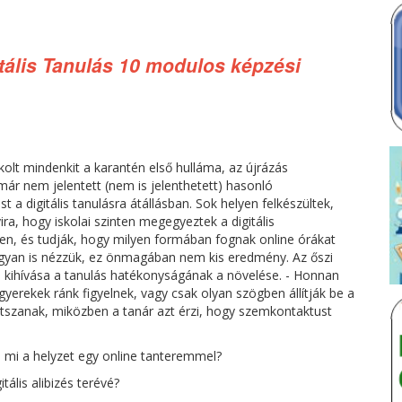
gitális Tanulás 10 modulos képzési
olt mindenkit a karantén első hulláma, az újrázás
r nem jelentett (nem is jelenthetett) hasonló
 a digitális tanulásra átállásban. Sok helyen felkészültek,
ira, hogy iskolai szinten megegyeztek a digitális
en, és tudják, hogy milyen formában fognak online órákat
ogyan is nézzük, ez önmagában nem kis eredmény. Az őszi
i kihívása a tanulás hatékonyságának a növelése. - Honnan
gyerekek ránk figyelnek, vagy csak olyan szögben állítják be a
játszanak, miközben a tanár azt érzi, hogy szemkontaktust
n mi a helyzet egy online tanteremmel?
tális alibizés terévé?