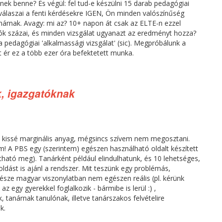
ek benne? És végül: fel tud-e készülni 15 darab pedagógiai
 válaszai a fenti kérdésekre IGEN, Ön minden valószínűség
anárnak. Avagy: mi az? 10+ napon át csak az ELTE-n ezzel
ók százai, és minden vizsgálat ugyanazt az eredményt hozza?
 pedagógiai 'alkalmassági vizsgálat' (sic). Megpróbálunk a
 ér ez a több ezer óra befektetett munka.
, igazgatóknak
 kissé marginális anyag, mégsincs szívem nem megosztani.
em! A PBS egy (szerintem) egészen használható oldalt készített
ható meg). Tanárként például elindulhatunk, és 10 lehetséges,
dást is ajánl a rendszer. Mit teszünk egy problémás,
észe magyar viszonylatban nem egészen reális (pl. kérünk
z egy gyerekkel foglalkozik - bármibe is lerül :) ,
anárnak tanulónak, illetve tanárszakos felvételire
k.