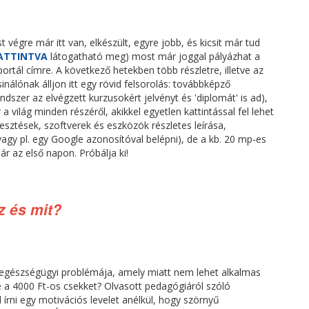
 végre már itt van, elkészült, egyre jobb, és kicsit már tud
KATTINTVA
látogatható meg) most már joggal pályázhat a
rtál címre. A következő hetekben több részletre, illetve az
inálónak álljon itt egy rövid felsorolás: továbbképző
dszer az elvégzett kurzusokért jelvényt és 'diplomát' is ad),
a világ minden részéről, akikkel egyetlen kattintással fel lehet
lesztések, szoftverek és eszközök részletes leírása,
(vagy pl. egy Google azonosítóval belépni), de a kb. 20 mp-es
 az első napon. Próbálja ki!
z és mit?
egészségügyi problémája, amely miatt nem lehet alkalmas
e a 4000 Ft-os csekket? Olvasott pedagógiáról szóló
írni egy motivációs levelet anélkül, hogy szörnyű