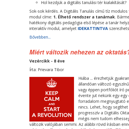
Hol kezdjük a digitális tanulási tér kialakítását?
Sok-sok kérdés. A Digitális Tanulás című tíz modulos
modul címe:
1. Élhető rendszer a tanárnak
. Bárme
hatékony digitális pedagógia első lépése a tanár he
interaktív modul, amelyet
IDEKATTINTVA
szerezhet
Bővebben...
Miért változik nehezen az oktatás
Vezércikk - 8 éve
Írta: Prievara Tibor
Hiába ... érezhetjük gyakr
állandóan változó egyszínű
vagy éppen portfóliót író 
évente jut nekünk egy-egy 
forradalom megnyugtató er
nincs. Lehet, hogy segíthe
progresszív a Digitális Okt
mégis nem tudom elhessege
változik valójában semmi. Az alábbi rövid írásban en