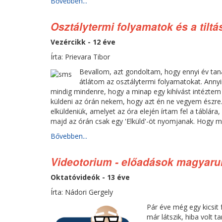
Bővebben...
Osztálytermi folyamatok és a tiltá
Vezércikk - 12 éve
Írta: Prievara Tibor
Bevallom, azt gondoltam, hogy ennyi év tanár
átlátom az osztálytermi folyamatokat. Annyi
mindig mindenre, hogy a minap egy kihívást intéztem
küldeni az órán nekem, hogy azt én ne vegyem észre.
elküldeniük, amelyet az óra elején írtam fel a táblára
majd az órán csak egy 'Elküld'-öt nyomjanak. Hogy m
Bővebben...
Videotorium - előadások magyaru
Oktatóvideók - 13 éve
Írta: Nádori Gergely
Pár éve még egy kicsit
már látszik, hiba volt