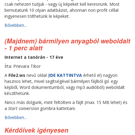
csak nehezen tudjuk - vagy új képeket kell keresnünk. Most
bemutatunk 10 olyan adatbázist, ahonnan non-profit céllal
ingyenesen tölthetünk le képeket.
Bővebben...
(Majdnem) bármilyen anyagból weboldalt
- 1 perc alatt
Internet a tanórán - 17 éve
Írta: Prievara Tibor
A
File2.ws
nevű oldal (
IDE KATTINTVA
érhető el) nagyon
hasznos lehet, mivel segítségével bármilyen fájlból (pl. egy
képből, Word dokumentumból, vagy mp3 audióból) weboldalt
készíthetünk.
Nincs más dolgunk, mint feltölteni a fájlt (max. 15 MB lehet) és
a
Start conversion
gombra kattintani.
Bővebben...
Kérdőívek igényesen