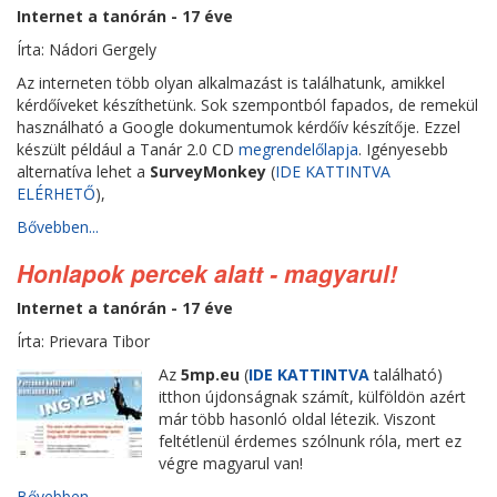
Internet a tanórán - 17 éve
Írta: Nádori Gergely
Az interneten több olyan alkalmazást is találhatunk, amikkel
kérdőíveket készíthetünk. Sok szempontból fapados, de remekül
használható a Google dokumentumok kérdőív készítője. Ezzel
készült például a Tanár 2.0 CD
megrendelőlapja
. Igényesebb
alternatíva lehet a
SurveyMonkey
(
IDE KATTINTVA
ELÉRHETŐ
),
Bővebben...
Honlapok percek alatt - magyarul!
Internet a tanórán - 17 éve
Írta: Prievara Tibor
Az
5mp.eu
(
IDE KATTINTVA
található)
itthon újdonságnak számít, külföldön azért
már több hasonló oldal létezik. Viszont
feltétlenül érdemes szólnunk róla, mert ez
végre magyarul van!
Bővebben...