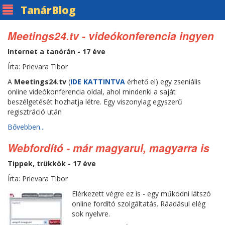
Tanár
Blog
Meetings24.tv - videókonferencia ingyen
Internet a tanórán - 17 éve
Írta: Prievara Tibor
A
Meetings24.tv
(
IDE KATTINTVA
érhető el) egy zseniális
online videókonferencia oldal, ahol mindenki a saját
beszélgetését hozhatja létre. Egy viszonylag egyszerű
regisztráció után
Bővebben...
Webfordító - már magyarul, magyarra is
Tippek, trükkök - 17 éve
Írta: Prievara Tibor
Elérkezett végre ez is - egy működni látszó
online fordító szolgáltatás. Ráadásul elég
sok nyelvre.