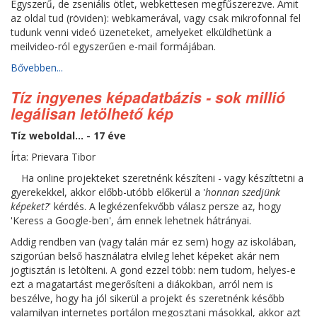
Egyszerű, de zseniális ötlet, webkettesen megfűszerezve. Amit
az oldal tud (röviden): webkamerával, vagy csak mikrofonnal fel
tudunk venni videó üzeneteket, amelyeket elküldhetünk a
meilvideo-ról egyszerűen e-mail formájában.
Bővebben...
Tíz ingyenes képadatbázis - sok millió
legálisan letölhető kép
Tíz weboldal... - 17 éve
Írta: Prievara Tibor
Ha online projekteket szeretnénk készíteni - vagy készíttetni a
gyerekekkel, akkor előbb-utóbb előkerül a '
honnan szedjünk
képeket?
' kérdés. A legkézenfekvőbb válasz persze az, hogy
'Keress a Google-ben', ám ennek lehetnek hátrányai.
Addig rendben van (vagy talán már ez sem) hogy az iskolában,
szigorúan belső használatra elvileg lehet képeket akár nem
jogtisztán is letölteni. A gond ezzel több: nem tudom, helyes-e
ezt a magatartást megerősíteni a diákokban, arról nem is
beszélve, hogy ha jól sikerül a projekt és szeretnénk később
valamilyan internetes portálon megosztani másokkal, akkor azt