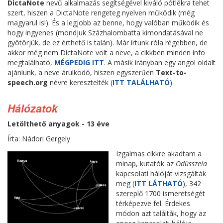
DictaNote
nevű alkalmazás segítségével kiváló pótlékra tehet
szert, hiszen a DictaNote rengeteg nyelven működik (még
magyarul is!). És a legjobb az benne, hogy valóban működik és
hogy ingyenes (mondjuk Százhalombatta kimondatásával ne
gyötörjük, de ez érthető is talán). Már írtunk róla régebben, de
akkor még nem DictaNote volt a neve, a cikkben minden info
megtalálható,
MÉGPEDIG ITT
. A másik irányban egy angol oldalt
ajánlunk, a neve árulkodó, hiszen egyszerűen
Text-to-
speech.org
névre keresztelték (
ITT TALÁLHATÓ
).
Hálózatok
Letölthető anyagok - 13 éve
Írta: Nádori Gergely
Izgalmas cikkre akadtam a
minap, kutatók az
Odüsszeia
kapcsolati hálóját vizsgálták
meg (
ITT LÁTHATÓ
), 342
szereplő 1700 ismeretségét
térképezve fel. Érdekes
módon azt találták, hogy az