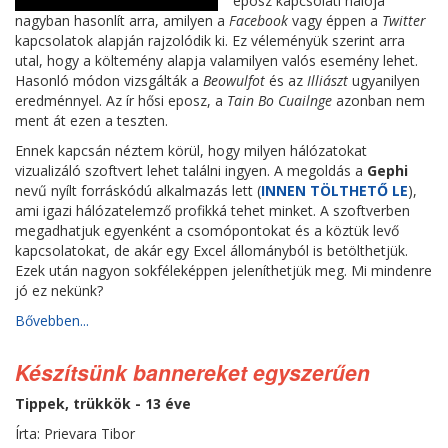
eposz kapcsolati hálója
nagyban hasonlít arra, amilyen a
Facebook
vagy éppen a
Twitter
kapcsolatok alapján rajzolódik ki. Ez véleményük szerint arra
utal, hogy a költemény alapja valamilyen valós esemény lehet.
Hasonló módon vizsgálták a
Beowulfot
és az
Illiászt
ugyanilyen
eredménnyel. Az ír hősi eposz, a
Tain Bo Cuailnge
azonban nem
ment át ezen a teszten.
Ennek kapcsán néztem körül, hogy milyen hálózatokat
vizualizáló szoftvert lehet találni ingyen. A megoldás a
Gephi
nevű nyílt forráskódú alkalmazás lett (
INNEN TÖLTHETŐ LE
),
ami igazi hálózatelemző profikká tehet minket. A szoftverben
megadhatjuk egyenként a csomópontokat és a köztük levő
kapcsolatokat, de akár egy Excel állományból is betölthetjük.
Ezek után nagyon sokféleképpen jeleníthetjük meg. Mi mindenre
jó ez nekünk?
Bővebben...
Készítsünk bannereket egyszerűen
Tippek, trükkök - 13 éve
Írta: Prievara Tibor