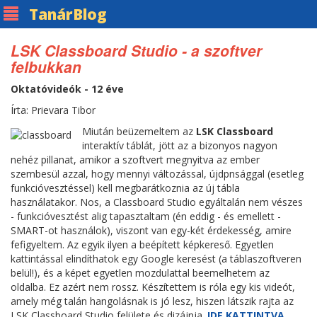
Tanár
Blog
LSK Classboard Studio - a szoftver
felbukkan
Oktatóvideók - 12 éve
Írta: Prievara Tibor
Miután beüzemeltem az
LSK Classboard
interaktív táblát, jött az a bizonyos nagyon
nehéz pillanat, amikor a szoftvert megnyitva az ember
szembesül azzal, hogy mennyi változással, újdpnsággal (esetleg
funkcióvesztéssel) kell megbarátkoznia az új tábla
használatakor. Nos, a Classboard Studio egyáltalán nem vészes
- funkcióvesztést alig tapasztaltam (én eddig - és emellett -
SMART-ot használok), viszont van egy-két érdekesség, amire
fefigyeltem. Az egyik ilyen a beépített képkereső. Egyetlen
kattintással elindíthatok egy Google keresést (a táblaszoftveren
belül!), és a képet egyetlen mozdulattal beemelhetem az
oldalba. Ez azért nem rossz. Készítettem is róla egy kis videót,
amely még talán hangolásnak is jó lesz, hiszen látszik rajta az
LSK Classboard Studio felülete és dizájnja.
IDE KATTINTVA