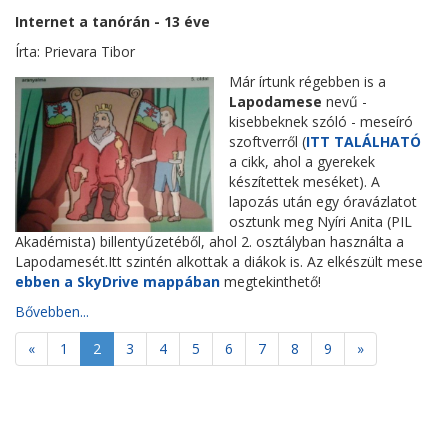
Internet a tanórán - 13 éve
Írta: Prievara Tibor
Már írtunk régebben is a
Lapodamese
nevű -
kisebbeknek szóló - meseíró
szoftverről (
ITT TALÁLHATÓ
a cikk, ahol a gyerekek
készítettek meséket). A
lapozás után egy óravázlatot
osztunk meg Nyíri Anita (PIL
Akadémista) billentyűzetéből, ahol 2. osztályban használta a
Lapodamesét.Itt szintén alkottak a diákok is. Az elkészült mese
ebben a SkyDrive mappában
megtekinthető!
Bővebben...
«
1
2
3
4
5
6
7
8
9
»