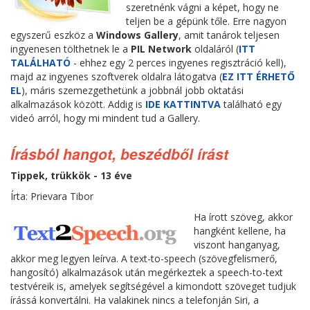
szeretnénk vágni a képet, hogy ne
teljen be a gépünk tőle. Erre nagyon
egyszerű eszköz a
Windows Gallery
, amit tanárok teljesen
ingyenesen tölthetnek le a
PIL Network
oldaláról (
ITT
TALÁLHATÓ
- ehhez egy 2 perces ingyenes regisztráció kell),
majd az ingyenes szoftverek oldalra látogatva (
EZ ITT ÉRHETŐ
EL
), máris szemezgethetünk a jobbnál jobb oktatási
alkalmazások között. Addig is
IDE KATTINTVA
található egy
videó arról, hogy mi mindent tud a Gallery.
Írásból hangot, beszédből írást
Tippek, trükkök - 13 éve
Írta: Prievara Tibor
Ha írott szöveg, akkor
hangként kellene, ha
viszont hanganyag,
akkor meg legyen leírva. A text-to-speech (szövegfelismerő,
hangosító) alkalmazások után megérkeztek a speech-to-text
testvéreik is, amelyek segítségével a kimondott szöveget tudjuk
írássá konvertálni. Ha valakinek nincs a telefonján Siri, a