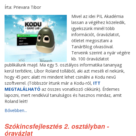
Írta: Prievara Tibor
Mivel az idei PIL Akadémia
lassan a végéhez közeledik,
igyekszünk minél több
információt, óravázlatot,
ötletet megosztani a
TanárBlog olvasóival.
Terveink szerint a nyár végére
kb. 100 óravázlatot
publikálunk majd. Ma egy 5. osztályos informatika tananyag
kerül terítékre, Líbor Roland tollából, aki azt meséli el nekünk,
hogy 45 perc alatt mi mindent lehet csinálni a Kodu nevű
szoftverrel. (Többször írtunk már a Kodu-ról,
ITT
MEGTALÁLHATÓ
az összes vonatkozó cikkünk). Érdemes
lapozni, mert rendkívül tanulságos és hasznos mindaz, amit
Roland leírt!
Bővebben...
Szókincsfejlesztés 2. osztályban -
óravázlat