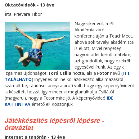
Oktatóvideók - 13 éve
Írta: Prievara Tibor
Nagy siker volt a PIL
Akadémia záró
konferenciáján a TeachMeet,
ahová sok tavalyi akadémista
is eljött. Mivel rengeteg
nagyon ötlet került terítékre,
azt gondoltuk, hogy ezekről
egyesével írunk. Az egyik
izgalmas újdonságot
Toró Csilla
hozta, aki a
Fotor
nevű (
ITT
TALÁLHATÓ
) ingyenes online kollázskészítő alkalmazásról
számolt be, ráadásul annyira profi volt, hogy egy képernyővideót
is készített hozzá, így mindenki megtanulhatja Csillától
(magyarul), hogy a Fotor mire jó. A képernyővideó
IDE
KATTINTVA
érhető el! Köszönjük!
Játékkészítés lépésről lépésre -
óravázlat
Internet a tanórán - 13 éve