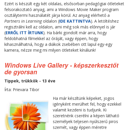
Ezért is készült egy két oldalas, elsősorban pedagógiai ötleteket
felsorakoztató anyag, ami a Windows Movie Maker program
osztálytermi használatét járja körül. Az anyag elérhető a
Partners in Learning
oldalon (
IDE KATTINTVA
). A letöltéshez
regisztrálni kell az oldalon, ami még sok más előnnyel is jár
(
ERRŐL ITT ÍRTUNK
). Ha bárki gondolt már arra, hogy
feldobhatná filmekkel az óráját, vagy éppen, hogy
kihasználhatná, hogy a diákok zsebében ott lapul egy-egy
kamera, nézze meg mi milyen ötleteket kínálunk!
Windows Live Gallery - képszerkesztőt
de gyorsan
Tippek, trükkök - 13 éve
Írta: Prievara Tibor
Ha már készítünk képeket, jogos
igényként merülhet fel, hogy ezekkel
valamit kezdeni is tudjunk. Ki
szeretnénk cserélni a képen látható
személyek teljesen nyúlszerű piros
szemét, vagy éppen méretre