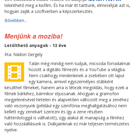
tekinthető meg a kisfilm. És ha már itt tarttunk, elmeséljük azt is,
hogyan zajlik a szoftverben a képszerkesztés.
Bővebben...
Menjünk a moziba!
Letölthető anyagok - 13 éve
Írta: Nádori Gergely
Talán még mindig nem tudjuk, micsoda forradalmat
hozott a digitális filmezés és a YouTube a világba.
Nem csakhogy mindenkinek a zsebében ott lapul
egy kamera, amivel egyszemélyes stábként
készíthet filmeket, hanem arra is létezik megoldás, hogy ezek a
filmek bárkihez, bármikor eljussanak. Ahogyan a gramofon
megjelenésével hirtelen és alapvetően változott meg a zenéhez
való viszonyunk (például egy szimfónia meghallgatásához nem
kellett egy zenekart szerezni és így a zene részben
háttérdologgá is válhatott), úgy alakul át manapság a filmhez
való hozzáállásunk is. Diákjainknak ez már teljesen természetes
nyelve.