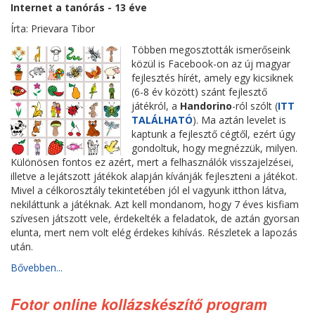
Internet a tanórás - 13 éve
Írta: Prievara Tibor
Többen megosztották ismerőseink
közül is Facebook-on az új magyar
fejlesztés hírét, amely egy kicsiknek
(6-8 év között) szánt fejlesztő
játékról, a
Handorino
-ról szólt (
ITT
TALÁLHATÓ
). Ma aztán levelet is
kaptunk a fejlesztő cégtől, ezért úgy
gondoltuk, hogy megnézzük, milyen.
Különösen fontos ez azért, mert a felhasználók visszajelzései,
illetve a lejátszott játékok alapján kívánják fejleszteni a játékot.
Mivel a célkorosztály tekintetében jól el vagyunk itthon látva,
nekiláttunk a játéknak. Azt kell mondanom, hogy 7 éves kisfiam
szívesen játszott vele, érdekelték a feladatok, de aztán gyorsan
elunta, mert nem volt elég érdekes kihívás. Részletek a lapozás
után.
Bővebben...
Fotor online kollázskészítő program