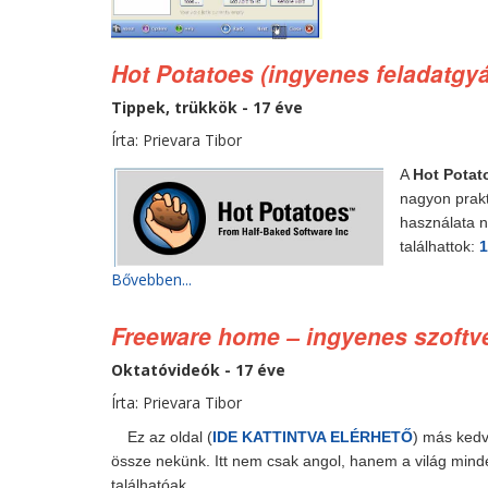
Hot Potatoes (ingyenes feladatgyá
Tippek, trükkök - 17 éve
Írta: Prievara Tibor
A
Hot Pota
nagyon prakt
használata na
találhattok:
1
Bővebben...
Freeware home – ingyenes szoftv
Oktatóvideók - 17 éve
Írta: Prievara Tibor
Ez az oldal (
IDE KATTINTVA ELÉRHETŐ
) más kedv
össze nekünk. Itt nem csak angol, hanem a világ minde
találhatóak.