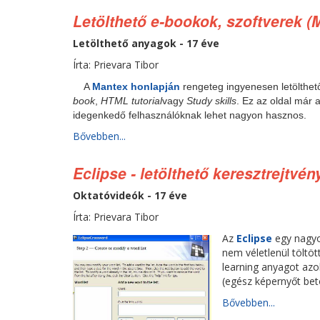
Letölthető e-bookok, szoftverek (
Letölthető anyagok - 17 éve
Írta: Prievara Tibor
A
Mantex honlapján
rengeteg ingyenesen letölthet
book
,
HTML tutorial
vagy
Study skills
. Ez az oldal már 
idegenkedő felhasználóknak lehet nagyon hasznos.
Bővebben...
Eclipse - letölthető keresztrejtvén
Oktatóvideók - 17 éve
Írta: Prievara Tibor
Az
Eclipse
egy nagyo
nem véletlenül töltöt
learning anyagot azo
(egész képernyőt bet
Bővebben...