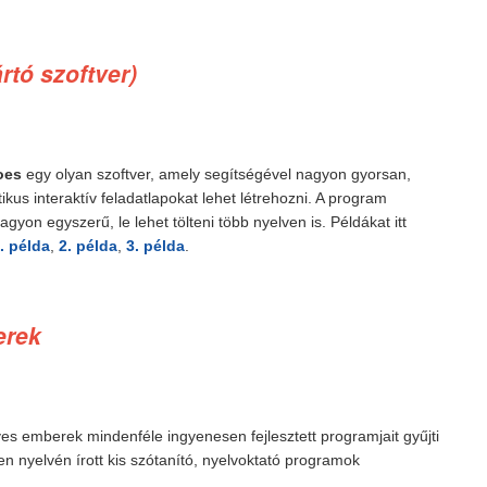
rtó szoftver)
toes
egy olyan szoftver, amely segítségével nagyon gyorsan,
ikus interaktív feladatlapokat lehet létrehozni. A program
gyon egyszerű, le lehet tölteni több nyelven is. Példákat itt
. példa
,
2. példa
,
3. példa
.
erek
es emberek mindenféle ingyenesen fejlesztett programjait gyűjti
n nyelvén írott kis szótanító, nyelvoktató programok