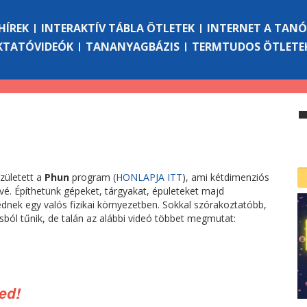
HÍREK
INTERAKTÍV TÁBLA ÖTLETEK
INTERNET A TAN
KTATÓVIDEÓK
TANANYAGBÁZIS
TERMTUDOS ÖTLETE
zületett a
Phun
program (
HONLAPJA ITT
), ami kétdimenziós
tővé. Építhetünk gépeket, tárgyakat, épületeket majd
dnek egy valós fizikai környezetben. Sokkal szórakoztatóbb,
sból tűnik, de talán az alábbi videó többet megmutat:
ted!