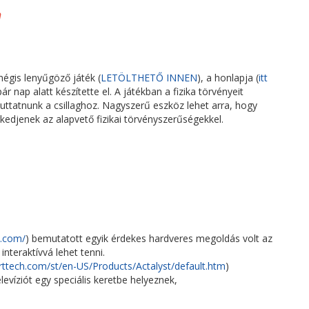
n
égis lenyűgöző játék (
LETÖLTHETŐ INNEN
), a honlapja (
itt
ár nap alatt készítette el. A játékban a fizika törvényeit
ljuttatnunk a csillaghoz. Nagyszerű eszköz lehet arra, hogy
kedjenek az alapvető fizikai törvényszerűségekkel.
w.com/
) bemutatott egyik érdekes hardveres megoldás volt az
interaktívvá lehet tenni.
ttech.com/st/en-US/Products/Actalyst/default.htm
)
evíziót egy speciális keretbe helyeznek,