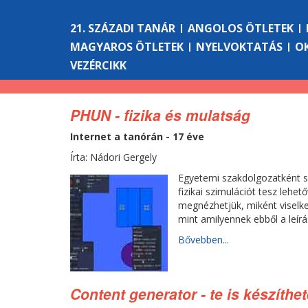
21. SZÁZADI TANÁR
ANGOLOS ÖTLETEK
MAGYAROS ÖTLETEK
NYELVOKTATÁS
O
VEZÉRCIKK
PHUN - fizika és mulatság
Internet a tanórán - 17 éve
Írta: Nádori Gergely
Egyetemi szakdolgozatként s
fizikai szimulációt tesz lehe
megnézhetjük, miként viselke
mint amilyennek ebből a leírá
Bővebben...
Content generator - te is készíthe