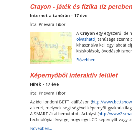
Crayon - játék és fizika tíz percbe
Internet a tanórán - 17 éve
Írta: Prievara Tibor
A
Crayon
egy egyszerű, de m
olvasható
) tanúsága szerint p
kihasználva kell egy labdát e
kisiskolások, óvodások ismer
Bővebben...
Képernyőből interaktív felület
Hírek - 17 éve
Írta: Prievara Tibor
Az idei londoni BETT kiállításon (
http://www.bettsho
a keret, melynek segítségével képernyőt gyakorlatilag 
A SMART által bemutatott Actalyst (
http://www2.smar
technológia lényege, hogy egy LCD képernyőt vagy tel
Bővebben...