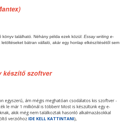
Mantex)
ő könyv található. Néhány példa ezek közül:
Essay writing e-
a letöltéseket bátran vállaló, akár egy honlap elkészítésétől sem
y készítő szoftver
n egyszerű, ám mégis meghatóan csodálatos kis szoftver -
ték le már 1 milliónál is többen! Most is készültünk egy e-
knak, akik még nem találkoztak hasonló alkalmazásokkal
öltő verzióhoz
IDE KELL KATTINTANI
),