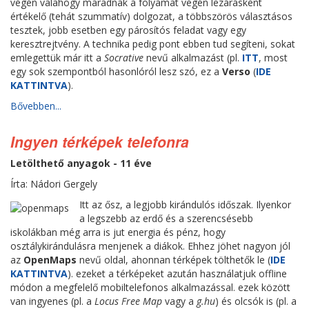
végén valahogy maradnak a folyamat végén lezárásként
értékelő (tehát szummatív) dolgozat, a többszörös választásos
tesztek, jobb esetben egy párosítós feladat vagy egy
keresztrejtvény. A technika pedig pont ebben tud segíteni, sokat
emlegettük már itt a
Socrative
nevű alkalmazást (pl.
ITT
, most
egy sok szempontból hasonlóról lesz szó, ez a
Verso
(
IDE
KATTINTVA
).
Bővebben...
Ingyen térképek telefonra
Letölthető anyagok - 11 éve
Írta: Nádori Gergely
Itt az ősz, a legjobb kirándulós időszak. Ilyenkor
a legszebb az erdő és a szerencsésebb
iskolákban még arra is jut energia és pénz, hogy
osztálykirándulásra menjenek a diákok. Ehhez jöhet nagyon jól
az
OpenMaps
nevű oldal, ahonnan térképek tölthetők le (
IDE
KATTINTVA
). ezeket a térképeket azután használatjuk offline
módon a megfelelő mobiltelefonos alkalmazással. ezek között
van ingyenes (pl. a
Locus Free Map
vagy a
g.hu
) és olcsók is (pl. a