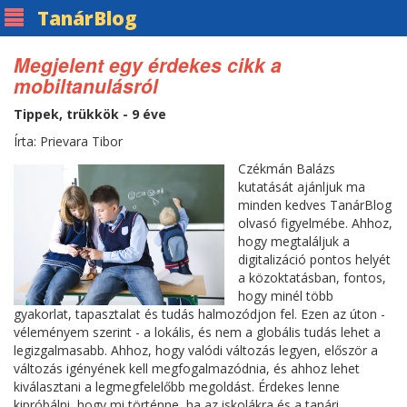
Tanár
Blog
Megjelent egy érdekes cikk a
mobiltanulásról
Tippek, trükkök - 9 éve
Írta: Prievara Tibor
Czékmán Balázs
kutatását ajánljuk ma
minden kedves TanárBlog
olvasó figyelmébe. Ahhoz,
hogy megtaláljuk a
digitalizáció pontos helyét
a közoktatásban, fontos,
hogy minél több
gyakorlat, tapasztalat és tudás halmozódjon fel. Ezen az úton -
véleményem szerint - a lokális, és nem a globális tudás lehet a
legizgalmasabb. Ahhoz, hogy valódi változás legyen, először a
változás igényének kell megfogalmazódnia, és ahhoz lehet
kiválasztani a legmegfelelőbb megoldást. Érdekes lenne
kipróbálni, hogy mi történne, ha az iskolákra és a tanári