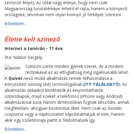
Vectorial Maps
). Az oldal nagy előnye, hogy nem csak
Magyarország turistatérképe érhető el rajta, hanem a környező
országoké, ahonnan nem olyan könnyű jó térképet szerezni.
Bővebben...
Életre kelt színező
Internet a tanórán - 11 éve
Írta: Nádori Gergely
Színezni szinte minden gyerek szeret, de a modern
technikával ez az elfoglaltság még izgalmasabb lehet.
A
Quiver
nevű mobil alkalmazás remek felhasználása a
kiterjesztett valóság
(AR) technológiának (
ITT TALÁLHATÓ
). Az
alkalmazás oldaláról letölthetők és kinyomtathatók
színezőlapok, majd ezeket a telefonos (iPhone vagy Android)
alkalmazással azok három dimenzióban fognak látszódni, annak
megfelelően, ahogyan kiszíneztük őket. Nem csak az óvodás
csoportot vagy a napköziseket kápráztathatjuk el vele, hanem
akár egy születésnapi partit is feldobhatunk így.
Bővebben...