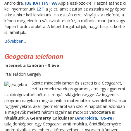
Androidra,
IDE KATTINTVA
Apple eszközökre. Használatához ki
kell nyomtanunk
EZT
a jelet, amit azután az asztalra vagy éppen
a kezünkre kell leraknunk. Ha ezután erre irányítjuk a telefont, a
képen megjelenik a választott eszköz, a műhold, marsjáró vagy
éppen hordozórakéta. A képet forgathatjuk, nagyíthatjuk, körbe
is járhatjuk.
Bővebben...
Geogebra telefonon
Internet a tanórán - 9 éve
Írta: Nádori Gergely
Szinte mindenki ismeri és szereti is a
Geogebrát
,
ezt a remek matek programot, ami egy egyetemi
szakdolgozatból nőtte ki magát világjelenséggé. Az ingyenes
program nagyban megkönnyíti a matematikai szemléltetést akár
függvényekről, akár geometriáról van szó. A napokban azonban
a meglevők mellett három izgalmas mobilos változatára is
rátaláltunk: A
Geomerty Calculator
(
Androidra
,
iOS-re
)
tulajdonképpen egy
Geogebra
, amit mobilra, érintőképernyőre
optimalizáltak és ebben a környezetben is gyorsan, könnyen