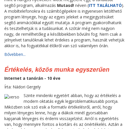
segítő program, alkalmazás
Mutasd!
néven (
ITT TALÁLHATÓ
).
A mobiltelefonokra és számítógépekre is ingyenesen letölthető
program lényege, hogy az egyes jeleket a megjegyzésüket
segítő animációkkal együtt mutatja. A program gyakorolhatunk
és tesztelhetjük is a tudásunkat. A szótár még nem nagyon
nagy, de remélhetőleg a későbbiekben bővülni fog. Nem csak a
jelnyelvet tanulóknak lehet érdekes a program, hasznát vehetjük
akkor is, ha fogyatékkal élőkről van szó valamilyen órán.
Bővebben...
Értékelés, közös munka egyszerűen
Internet a tanórán - 10 éve
Írta: Nádori Gergely
Szinte mindenki egyetért abban, hogy az értékelés a
modern oktatás egyik legproblematikusabb pontja.
Miközben sok szó esik a formatív értékelésről, arról, hogy
milyen lényeges lenne, hogy a diákok minél gyorsabban
kapjanak lényeges és érdemi visszajelzést. Arról is egyetértés
van, hogy mennyire fontos a kortárs és az önértékelés. Aztán a