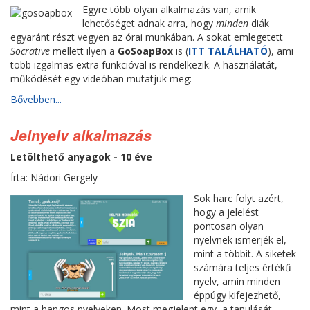
Egyre több olyan alkalmazás van, amik
lehetőséget adnak arra, hogy
minden
diák
egyaránt részt vegyen az órai munkában. A sokat emlegetett
Socrative
mellett ilyen a
GoSoapBox
is (
ITT TALÁLHATÓ
), ami
több izgalmas extra funkcióval is rendelkezik. A használatát,
működését egy videóban mutatjuk meg:
Bővebben...
Jelnyelv alkalmazás
Letölthető anyagok - 10 éve
Írta: Nádori Gergely
Sok harc folyt azért,
hogy a jelelést
pontosan olyan
nyelvnek ismerjék el,
mint a többit. A siketek
számára teljes értékű
nyelv, amin minden
éppúgy kifejezhető,
mint a hangos nyelveken. Most megjelent egy, a tanulását