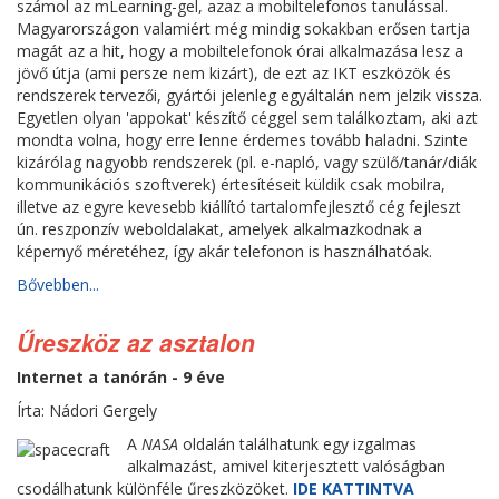
számol az mLearning-gel, azaz a mobiltelefonos tanulással.
Magyarországon valamiért még mindig sokakban erősen tartja
magát az a hit, hogy a mobiltelefonok órai alkalmazása lesz a
jövő útja (ami persze nem kizárt), de ezt az IKT eszközök és
rendszerek tervezői, gyártói jelenleg egyáltalán nem jelzik vissza.
Egyetlen olyan 'appokat' készítő céggel sem találkoztam, aki azt
mondta volna, hogy erre lenne érdemes tovább haladni. Szinte
kizárólag nagyobb rendszerek (pl. e-napló, vagy szülő/tanár/diák
kommunikációs szoftverek) értesítéseit küldik csak mobilra,
illetve az egyre kevesebb kiállító tartalomfejlesztő cég fejleszt
ún. reszponzív weboldalakat, amelyek alkalmazkodnak a
képernyő méretéhez, így akár telefonon is használhatóak.
Bővebben...
Űreszköz az asztalon
Internet a tanórán - 9 éve
Írta: Nádori Gergely
A
NASA
oldalán találhatunk egy izgalmas
alkalmazást, amivel kiterjesztett valóságban
csodálhatunk különféle űreszközöket.
IDE KATTINTVA