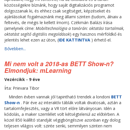
közösségekre bíznánk, hogy saját digitalizációs programot
dolgozzanak ki, és ehhez csak segítséget, képzéseket és
ajánlásokat fogalmaznánk meg állami szinten (tudom, álnaiv a
feltevés, de mégis le kellett írnom). Czékmán Balázs írása
(amelynek címe:
Mobiltechnológia a tanórán: oktatási tartalmak,
oktatást segítő digitális megoldások
) egy hasznos mérföldkő és
jelentés lehet ezen az úton, (
IDE KATTINTVA
) érhető el.
Bővebben...
Mi nem volt a 2018-as BETT Show-n?
Elmondjuk: mLearning
Vezércikk - 9 éve
Írta: Prievara Tibor
Minden évben vannak jól tapintható trendek a londoni
BETT
Show-n
. Pár éve az interaktív táblák voltak divatosak, aztán a
tartalomfejlesztés, vagy a VR tört előre látványosan. Idén a
kódolás, a maker szemlélet volt kétségtelenül az előtérben. A
közel 850 kiállító standját végigböngészve azonban egy dolog
teljesen világos volt: szinte senki, semmilyen szinten nem