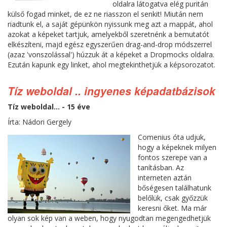
oldalra látogatva elég puritán
külső fogad minket, de ez ne riasszon el senkit! Miután nem
riadtunk el, a saját gépünkön nyissunk meg azt a mappát, ahol
azokat a képeket tartjuk, amelyekből szeretnénk a bemutatót
elkészíteni, majd egész egyszerűen drag-and-drop módszerrel
(azaz 'vonszolással') húzzuk át a képeket a Dropmocks oldalra.
Ezután kapunk egy linket, ahol megtekinthetjük a képsorozatot.
Tíz weboldal .. ingyenes képadatbázisok
Tíz weboldal... - 15 éve
Írta: Nádori Gergely
Comenius óta udjuk,
hogy a képeknek milyen
fontos szerepe van a
tanításban. Az
interneten aztán
bőségesen találhatunk
belőlük, csak győzzük
keresni őket. Ma már
olyan sok kép van a weben, hogy nyugodtan megengedhetjük