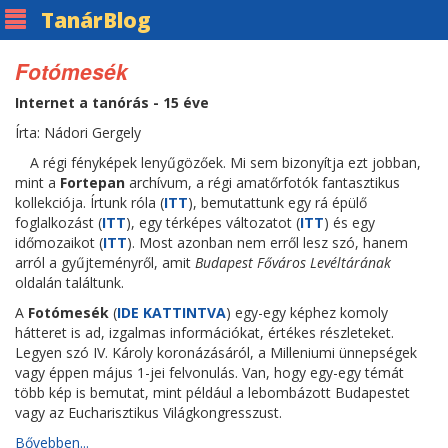
Tanár
Blog
Fotómesék
Internet a tanórás - 15 éve
Írta: Nádori Gergely
A régi fényképek lenyűgözőek. Mi sem bizonyítja ezt jobban,
mint a
Fortepan
archívum, a régi amatőrfotók fantasztikus
kollekciója. Írtunk róla (
ITT
), bemutattunk egy rá épülő
foglalkozást (
ITT
), egy térképes változatot (
ITT
) és egy
időmozaikot (
ITT
). Most azonban nem erről lesz szó, hanem
arról a gyűjteményről, amit
Budapest Főváros Levéltárának
oldalán találtunk.
A
Fotómesék
(
IDE KATTINTVA
) egy-egy képhez komoly
hátteret is ad, izgalmas információkat, értékes részleteket.
Legyen szó IV. Károly koronázásáról, a Milleniumi ünnepségek
vagy éppen május 1-jei felvonulás. Van, hogy egy-egy témát
több kép is bemutat, mint például a lebombázott Budapestet
vagy az Eucharisztikus Világkongresszust.
Bővebben...