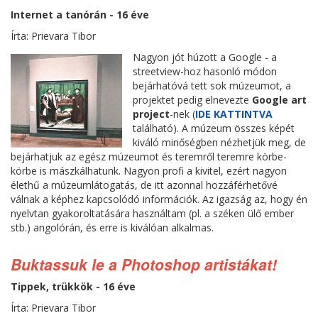
Internet a tanórán - 16 éve
Írta: Prievara Tibor
Nagyon jót húzott a Google - a
streetview-hoz hasonló módon
bejárhatóvá tett sok múzeumot, a
projektet pedig elnevezte
Google art
project
-nek (
IDE KATTINTVA
található). A múzeum összes képét
kiváló minőségben nézhetjük meg, de
bejárhatjuk az egész múzeumot és teremről teremre körbe-
körbe is mászkálhatunk. Nagyon profi a kivitel, ezért nagyon
élethű a múzeumlátogatás, de itt azonnal hozzáférhetővé
válnak a képhez kapcsolódó információk. Az igazság az, hogy én
nyelvtan gyakoroltatására használtam (pl. a széken ülő ember
stb.) angolórán, és erre is kiválóan alkalmas.
Buktassuk le a Photoshop artistákat!
Tippek, trükkök - 16 éve
Írta: Prievara Tibor