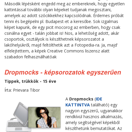
Második lépésként engedd meg az embereknek, hogy egyetlen
kattintással további olyan képeket tudjanak megosztani,
amelyek az adott szócikkekhez kapcsolódnak. Érdemes próbát
tenni és begépelni pl. Budapest-et a keresőbe. Sok izgalmas
képet kapunk, de egy picit mocorog az emberben, hogy csak
csinálna egyet - talán jobbat is! Nos, a lehetőség adott, akár
csoportok, osztályok is készíthetnek képsorozatot a
lakóhelyükről, majd feltölthetik azt a Fotopedia-ra. Ja, majd'
elfelejtettem, a képek Creative Commons liszensz alatt
szabadon felhasználhatóak
Dropmocks - képsorozatok egyszerűen
Tippek, trükkök - 15 éve
Írta: Prievara Tibor
A
Dropmocks
(
IDE
KATTINTVA
található) egy
nagyon egyszerű, ugyanakkor
rendkívül hasznos alkalmazás,
amely segítségével képekből
készíthetünk bemutatókat. Az