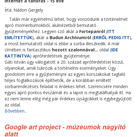
Internet a tanórás - 15 éve
Írta: Nádori Gergely
Talán már egyértelmű lehet, hogy vonzódunk a történelmet
apró momentumokból, alulnézetből bemutató
gyűjteményekhez. Legyen szó akár a
Fortepanról
(
ITT
EMLÍTETTÜK
), akár a
Budun Archívumról
(
ERRŐL PEDIG ITT
),
a most bemutatott oldal is ebbe a sorba illeszkedik. A már
címében is fantasztikus
hozott szalonnával...
oldal (
IDE
KATTINTVA
) apróhirdetések gyűjteménye.
Gáti István úgy válogatott a 20. század apróhirdetései közül,
olyanokat, amik tükrözik a történelmi eseményeket. Úgy
gondolom erre a gyűjteményre az egyes korszakokat taglaló
teljes foglalkozások építhetők, de a korábban említett
sorbarendezéses feladat is érdekes lehet. Szerencsére minden
egyes apró pontos évszámát és a lapot is megtalálhatjuk itt. Ha
ez nem lenne elég még pár érdekes újságcikket is egybegyűjtött
az oldal.
Bővebben...
Google art project - múzeumok nagyító
alatt