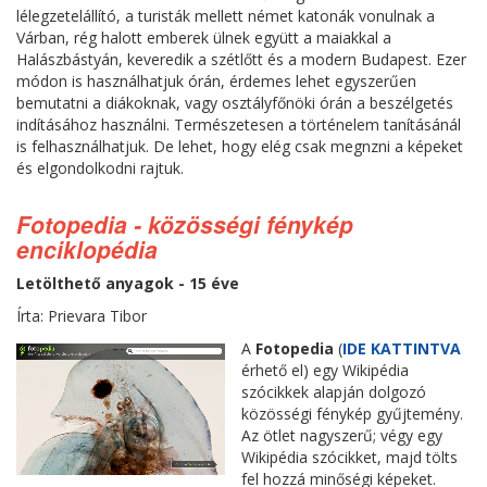
lélegzetelállító, a turisták mellett német katonák vonulnak a
Várban, rég halott emberek ülnek együtt a maiakkal a
Halászbástyán, keveredik a szétlőtt és a modern Budapest. Ezer
módon is használhatjuk órán, érdemes lehet egyszerűen
bemutatni a diákoknak, vagy osztályfőnöki órán a beszélgetés
indításához használni. Természetesen a történelem tanításánál
is felhasználhatjuk. De lehet, hogy elég csak megnzni a képeket
és elgondolkodni rajtuk.
Fotopedia - közösségi fénykép
enciklopédia
Letölthető anyagok - 15 éve
Írta: Prievara Tibor
A
Fotopedia
(
IDE KATTINTVA
érhető el) egy Wikipédia
szócikkek alapján dolgozó
közösségi fénykép gyűjtemény.
Az ötlet nagyszerű; végy egy
Wikipédia szócikket, majd tölts
fel hozzá minőségi képeket.