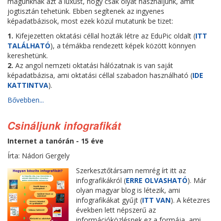
magunknak azt a luxust, hogy csak olyat használjunk, amit
jogtisztán tehetünk. Ebben segítenek az ingyenes
képadatbázisok, most ezek közül mutatunk be tizet:
1.
Kifejezetten oktatási céllal hozták létre az EduPic oldalt (
ITT
TALÁLHATÓ
), a témákba rendezett képek között könnyen
kereshetünk.
2.
Az angol nemzeti oktatási hálózatnak is van saját
képadatbázisa, ami oktatási céllal szabadon használható (
IDE
KATTINTVA
).
Bővebben...
Csináljunk infografikát
Internet a tanórán - 15 éve
Írta: Nádori Gergely
Szerkesztőtársam nemrég írt itt az
infografikákról (
ERRE OLVASHATÓ
). Már
olyan magyar blog is létezik, ami
infografikákat gyűjt (
ITT VAN
). A kétezres
években lett népszerű az
információközlésnek ez a formája, ami