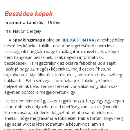
Beszédes képek
Internet a tanórás - 15 éve
Írta: Nádori Gergely
A
SpeakingImage
oldalon (
IDE KATTINTVA
) a névhez hűen
beszédes képeket találhatunk. A nézegetésükhöz nem lesz
szükségünk hangfalra vagy fülhallagatóra, mivel ezek a képek
nem hangosan beszélnek, csak nagyon informatívak,
beszédesek. Ha regisztrálunk az oldalra feltölthetjük a saját
(akár jó nagy 32 megás) képeinket, majd ezekre írhatunk
rajzolhatunk. Kijelölhetünk területeket, amikre kattintva szöveg
bukkan fel. Ezt a szöveget formázhatjuk, linkeket, képeket
helyezhetünk bele. Természetesen vonalakat vagy akár csak
egyetlen pontot is megjelölhetünk így.
Ha ez nem lenne elég, akkor tegyük hozzá, hogy egy-egy képen
akár többen is dolgozhatnak. Lehetőség van szintek (layerek)
létrehozására, mindenki dolgozhat tehát a saját felületén,
anélkül, hogy megzavarná a többieket. Hab a tortán, hogy még
egy saját wikit is létrehozhatunk a képünkhöz, amin a
bejegyzések a wikipediában megszokotthoz hasonlóan