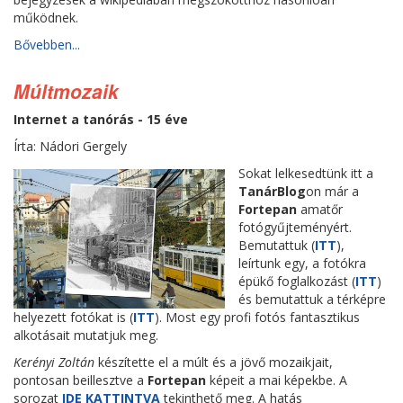
működnek.
Bővebben...
Múltmozaik
Internet a tanórás - 15 éve
Írta: Nádori Gergely
Sokat lelkesedtünk itt a
TanárBlog
on már a
Fortepan
amatőr
fotógyűjteményért.
Bemutattuk (
ITT
),
leírtunk egy, a fotókra
épükő foglalkozást (
ITT
)
és bemutattuk a térképre
helyezett fotókat is (
ITT
). Most egy profi fotós fantasztikus
alkotásait mutatjuk meg.
Kerényi Zoltán
készítette el a múlt és a jövő mozaikjait,
pontosan beillesztve a
Fortepan
képeit a mai képekbe. A
sorozat
IDE KATTINTVA
tekinthető meg. A hatás