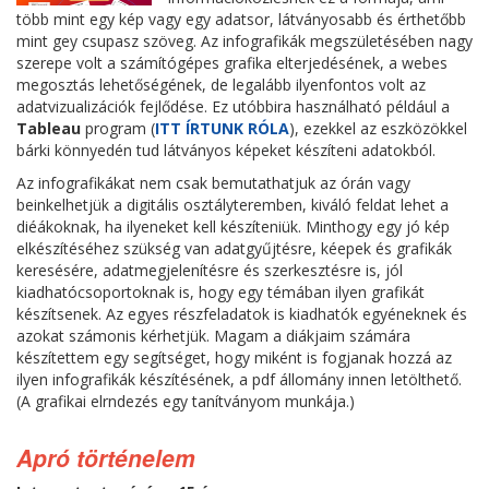
több mint egy kép vagy egy adatsor, látványosabb és érthetőbb
mint gey csupasz szöveg. Az infografikák megszületésében nagy
szerepe volt a számítógépes grafika elterjedésének, a webes
megosztás lehetőségének, de legalább ilyenfontos volt az
adatvizualizációk fejlődése. Ez utóbbira használható például a
Tableau
program (
ITT ÍRTUNK RÓLA
), ezekkel az eszközökkel
bárki könnyedén tud látványos képeket készíteni adatokból.
Az infografikákat nem csak bemutathatjuk az órán vagy
beinkelhetjük a digitális osztályteremben, kiváló feldat lehet a
diéákoknak, ha ilyeneket kell készíteniük. Minthogy egy jó kép
elkészítéséhez szükség van adatgyűjtésre, kéepek és grafikák
keresésére, adatmegjelenítésre és szerkesztésre is, jól
kiadhatócsoportoknak is, hogy egy témában ilyen grafikát
készítsenek. Az egyes részfeladatok is kiadhatók egyéneknek és
azokat számonis kérhetjük. Magam a diákjaim számára
készítettem egy segítséget, hogy miként is fogjanak hozzá az
ilyen infografikák készítésének, a pdf állomány innen letölthető.
(A grafikai elrndezés egy tanítványom munkája.)
Apró történelem