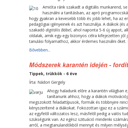
Amióta ránk szakadt a digitális munkarend, se
használni a tanításban, az apró programocskák
hogy gyakran a kevesebb több és jobb lehet, ha az em
pedagógiai igényeinek és azt használja. A diákok (és
szakadó
digitális Bábel
, ahol naponta 5-6 új appot, al
oldalak, amik egy-egy bizonyos célra kifejezetten jó
tanulási folyamathoz, akkor érdemes használni őket. 
Bővebben...
Módszerek karantén idején - fordíto
Tippek, trükkök - 6 éve
Írta: Nádori Gergely
Ahogy haladunk előre a karantén világban 
tanítanunk ahhoz, hogy a diákok motiváció
megszokott feladattípusok, formák és többnyire ninc
kényszerítené a diákokat. Fokozottan igaz ez a szám
az egyfelől változatos lesz, másfelől pedig a valós t
szükségünk van. Az egész szituáció mindenki számára
arról, a megtanulandókból mennyit és milyen mélységb