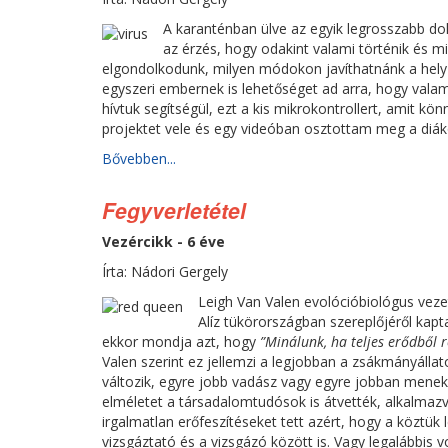
A karanténban ülve az egyik legrosszabb do
az érzés, hogy odakint valami történik és 
elgondolkodunk, milyen módokon javíthatnánk a helyz
egyszeri embernek is lehetőséget ad arra, hogy valami
hívtuk segítségül, ezt a kis mikrokontrollert, amit k
projektet vele és egy videóban osztottam meg a diákok
Bővebben...
Fegyverletétel
Vezércikk - 6 éve
Írta: Nádori Gergely
Leigh Van Valen evolócióbiológus veze
Alíz tükörországban szereplőjéről kapta.
ekkor mondja azt, hogy
”Minálunk, ha teljes erődből 
Valen szerint ez jellemzi a legjobban a zsákmányálla
változik, egyre jobb vadász vagy egyre jobban menekü
elméletet a társadalomtudósok is átvették, alkalmazv
irgalmatlan erőfeszítéseket tett azért, hogy a köztük
vizsgáztató és a vizsgázó között is. Vagy legalábbis v