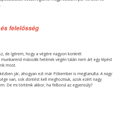
.
 és felelősség
sz, de ígérem, hogy a végére nagyon konkrét
ális munkarend második hetének végén talán nem árt egy lépést
lunk most.
 a kézben jár, ahogyan ezt már Pókember is megtanulta:
A nagy
sége van, sok döntést kell meghozniuk, azok ezért nagy
em. De mi történik akkor, ha felborul az egyensúly?