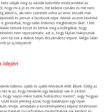
hete oldják meg az iskolák különféle módszerekkel az
l, hogy mi a jó és mi nem, mit kellene csinálni és mit nem.
még abból is, aki nem szeretett volna az lenni. beszélt már
képviselői és persze a facebook népe. Akinek viszont kevésbé
rt is gondoltuk, hogy talán érdemes megkérdezni őket. 1300
ldalán tettünk közzé és kértük meg a kollégákat, hogy
 felmérés nem reprezentatív, azt is, hogy fájóan hiányoznak
0 sem túl sok a diákok teljes létszámához képest. Mégis talán
l az új helyzetről.
 idején
denki túllenni, újabb és újabb kihívások előtt állunk. Eddig az
an néz ki az, hogy mindenki egy lakásban van 0-24-ben
, hogy 'vajon mikor tudok fodrászhoz menni?', vagy 'hogyan
s szülő küzd jelenleg azzal, hogy kialakuljon egy olyan
akuló rendje, amelyben a körülményekhez képest értelmesen
 tapasztalatait összefoglalva megpróbálunk pár kérdést és