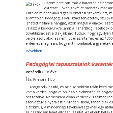
Három hete tart már a karantén és három 
oktatást. Sokan sokfélét mondtak már arró
Hirtelen mindenkiből digitális oktatási szakértő lett, 
államtitkár, Pedagógus kar, szakszervezetek, szülők 
lehetett hallani a hangját, azok maguk a diákok, ezé
választ a kérdőívünkre, amit a TanárBlog Facebook o
továbbítsák azt a diákjaiknak. Tudjuk, hogy egy ilyen
belőle azok, akikhez nem jut el az internet és az 130
érdemes megnézni, hogy mit mondanak a gyerekek errő
Bővebben...
Pedagógiai tapasztalatok karantén
Vezércikk - 6 éve
Írta: Prievara Tibor
Ahogy telik az idő, és az első sokkon talán kezd min
volt a kérdés, hogy vajon lesz-e élelmiszer, és hogy
összezárva. Nemsokára olyan kérdések is felmerülnek
szervezzük a nyaralást?'. Minden iskola, tanár, diák é
életritmus, a mindennapi tevékenységeknek egy átal
és hasznosan lehet eltölteni az időt. Az elmúlt hetek