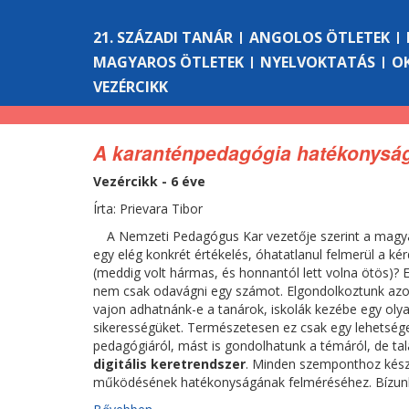
21. SZÁZADI TANÁR
ANGOLOS ÖTLETEK
MAGYAROS ÖTLETEK
NYELVOKTATÁS
O
VEZÉRCIKK
A karanténpedagógia hatékonysága
Vezércikk - 6 éve
Írta: Prievara Tibor
A Nemzeti Pedagógus Kar vezetője szerint a magyar
egy elég konkrét értékelés, óhatatlanul felmerül a k
(meddig volt hármas, és honnantól lett volna ötös)? E
nem csak odavágni egy számot. Elgondolkoztunk azon,
vajon adhatnánk-e a tanárok, iskolák kezébe egy olya
sikerességüket. Természetesen ez csak egy lehetség
pedagógiáról, mást is gondolhatunk a témáról, de ta
digitális keretrendszer
. Minden szemponthoz készí
működésének hatékonyságának felméréséhez. Bízunk