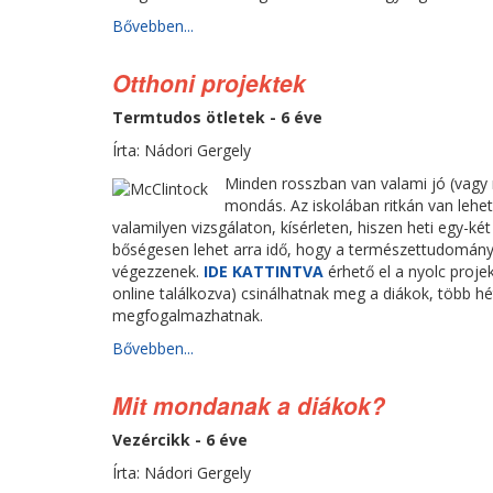
Bővebben...
Otthoni projektek
Termtudos ötletek - 6 éve
Írta: Nádori Gergely
Minden rosszban van valami jó (vagy 
mondás. Az iskolában ritkán van lehe
valamilyen vizsgálaton, kísérleten, hiszen heti egy-ké
bőségesen lehet arra idő, hogy a természettudományo
végezzenek.
IDE KATTINTVA
érhető el a nyolc proje
online találkozva) csinálhatnak meg a diákok, több h
megfogalmazhatnak.
Bővebben...
Mit mondanak a diákok?
Vezércikk - 6 éve
Írta: Nádori Gergely