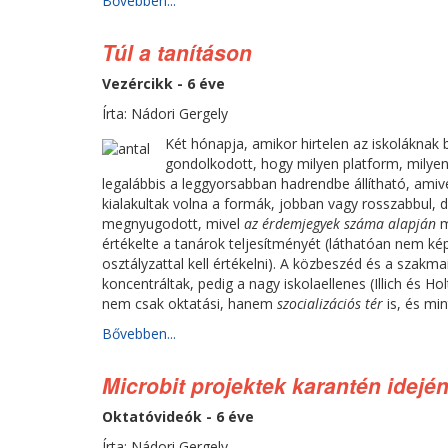
Bővebben...
Túl a tanításon
Vezércikk - 6 éve
Írta: Nádori Gergely
Két hónapja, amikor hirtelen az iskoláknak 
gondolkodott, hogy milyen platform, milye
legalábbis a leggyorsabban hadrendbe állítható, amiv
kialakultak volna a formák, jobban vagy rosszabbul, 
megnyugodott, mivel
az érdemjegyek száma alapján
m
értékelte a tanárok teljesítményét (láthatóan nem ké
osztályzattal kell értékelni). A közbeszéd és a szakm
koncentráltak, pedig a nagy iskolaellenes (Illich és H
nem csak oktatási, hanem
szocializációs tér
is, és min
Bővebben...
Microbit projektek karantén idejé
Oktatóvideók - 6 éve
Írta: Nádori Gergely