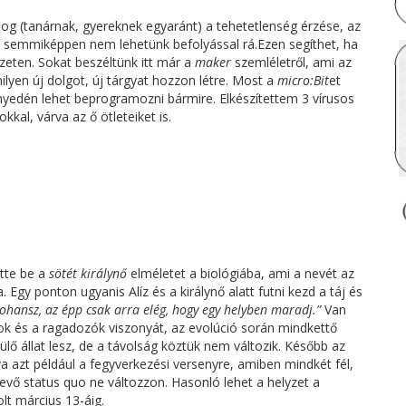
log (tanárnak, gyereknek egyaránt) a tehetetlenség érzése, az
mi semmiképpen nem lehetünk befolyással rá.Ezen segíthet, ha
eten. Sokat beszéltünk itt már a
maker
szemléletről, ami az
lyen új dolgot, új tárgyat hozzon létre. Most a
micro:Bit
et
önnyedén lehet beprogramozni bármire. Elkészítettem 3 vírusos
kal, várva az ő ötleteiket is.
tte be a
sötét királynő
elméletet a biológiába, ami a nevét az
 Egy ponton ugyanis Alíz és a királynő alatt futni kezd a táj és
rohansz, az épp csak arra elég, hogy egy helyben maradj.”
Van
tok és a ragadozók viszonyát, az evolúció során mindkettő
lő állat lesz, de a távolság köztük nem változik. Később az
a azt például a fegyverkezési versenyre, amiben mindkét fél,
 levő status quo ne változzon. Hasonló lehet a helyzet a
olt március 13-áig.