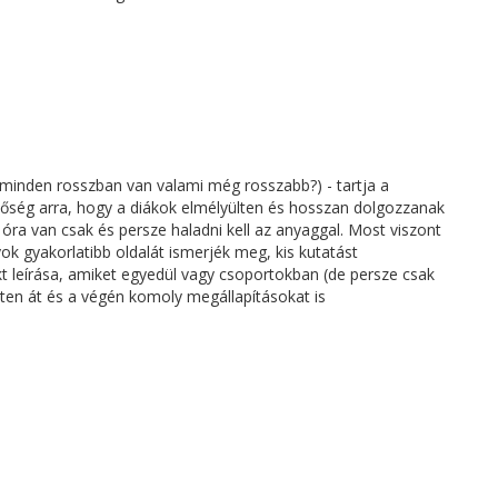
minden rosszban van valami még rosszabb?) - tartja a
tőség arra, hogy a diákok elmélyülten és hosszan dolgozzanak
t óra van csak és persze haladni kell az anyaggal. Most viszont
k gyakorlatibb oldalát ismerjék meg, kis kutatást
kt leírása, amiket egyedül vagy csoportokban (de persze csak
éten át és a végén komoly megállapításokat is