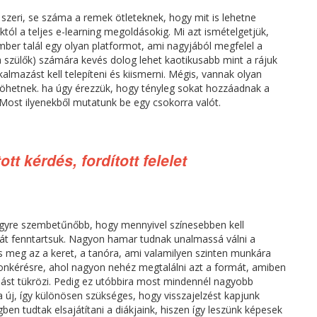
 szeri, se száma a remek ötleteknek, hogy mit is lehetne
tól a teljes e-learning megoldásokig. Mi azt ismételgetjük,
ber talál egy olyan platformot, ami nagyjából megfelel a
 a szülők) számára kevés dolog lehet kaotikusabb mint a rájuk
kalmazást kell telepíteni és kiismerni. Mégis, vannak olyan
l jöhetnek. ha úgy érezzük, hogy tényleg sokat hozzáadnak a
Most ilyenekből mutatunk be egy csokorra valót.
tt kérdés, fordított felelet
egyre szembetűnőbb, hogy mennyivel színesebben kell
ját fenntartsuk. Nagyon hamar tudnak unalmassá válni a
s meg az a keret, a tanóra, ami valamilyen szinten munkára
onkérésre, ahol nagyon nehéz megtalálni azt a formát, amiben
udást tükrözi. Pedig ez utóbbira most mindennél nagyobb
 új, így különösen szükséges, hogy visszajelzést kapjunk
en tudtak elsajátítani a diákjaink, hiszen így leszünk képesek