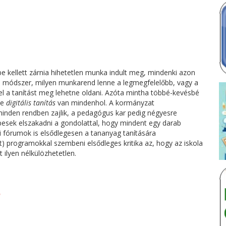
be kellett zárnia hihetetlen munka indult meg, mindenki azon
n módszer, milyen munkarend lenne a legmegfelelőbb, vagy a
el a tanítást meg lehetne oldani. Azóta mintha többé-kevésbé
de
digitális tanítás
van mindenhol. A kormányzat
inden rendben zajlik, a pedagógus kar pedig négyesre
pesek elszakadni a gondolattal, hogy mindent egy darab
ai fórumok is elsődlegesen a tananyag tanítására
olt) programokkal szembeni elsődleges kritika az, hogy az iskola
t ilyen nélkülözhetetlen.
n