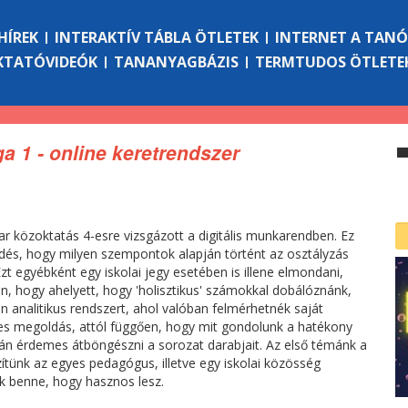
HÍREK
INTERAKTÍV TÁBLA ÖTLETEK
INTERNET A TAN
KTATÓVIDEÓK
TANANYAGBÁZIS
TERMTUDOS ÖTLETE
 1 - online keretrendszer
 közoktatás 4-esre vizsgázott a digitális munkarendben. Ez
érdés, hogy milyen szempontok alapján történt az osztályzás
zt egyébként egy iskolai jegy esetében is illene elmondani,
 hogy ahelyett, hogy 'holisztikus' számokkal dobálóznánk,
n analitikus rendszert, ahol valóban felmérhetnék saját
es megoldás, attól függően, hogy mit gondolunk a hatékony
lán érdemes átböngészni a sorozat darabjait. Az első témánk a
tünk az egyes pedagógus, illetve egy iskolai közösség
 benne, hogy hasznos lesz.