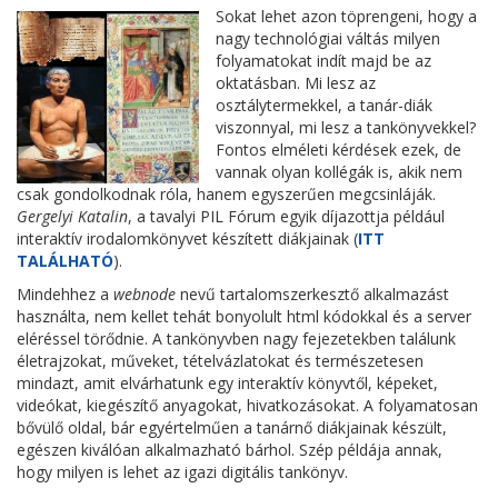
Sokat lehet azon töprengeni, hogy a
nagy technológiai váltás milyen
folyamatokat indít majd be az
oktatásban. Mi lesz az
osztálytermekkel, a tanár-diák
viszonnyal, mi lesz a tankönyvekkel?
Fontos elméleti kérdések ezek, de
vannak olyan kollégák is, akik nem
csak gondolkodnak róla, hanem egyszerűen megcsinláják.
Gergelyi Katalin
, a tavalyi PIL Fórum egyik díjazottja például
interaktív irodalomkönyvet készített diákjainak (
ITT
TALÁLHATÓ
).
Mindehhez a
webnode
nevű tartalomszerkesztő alkalmazást
használta, nem kellet tehát bonyolult html kódokkal és a server
eléréssel törődnie. A tankönyvben nagy fejezetekben találunk
életrajzokat, műveket, tételvázlatokat és természetesen
mindazt, amit elvárhatunk egy interaktív könyvtől, képeket,
videókat, kiegészítő anyagokat, hivatkozásokat. A folyamatosan
bővülő oldal, bár egyértelműen a tanárnő diákjainak készült,
egészen kiválóan alkalmazható bárhol. Szép példája annak,
hogy milyen is lehet az igazi digitális tankönyv.