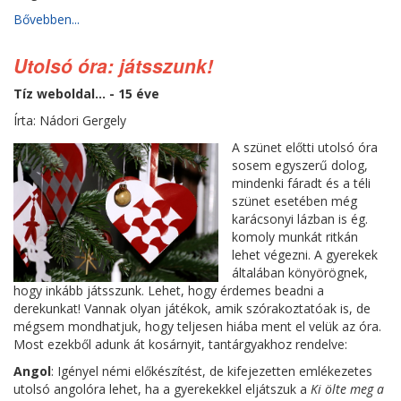
Bővebben...
Utolsó óra: játsszunk!
Tíz weboldal... - 15 éve
Írta: Nádori Gergely
A szünet előtti utolsó óra
sosem egyszerű dolog,
mindenki fáradt és a téli
szünet esetében még
karácsonyi lázban is ég.
komoly munkát ritkán
lehet végezni. A gyerekek
általában könyörögnek,
hogy inkább játsszunk. Lehet, hogy érdemes beadni a
derekunkat! Vannak olyan játékok, amik szórakoztatóak is, de
mégsem mondhatjuk, hogy teljesen hiába ment el velük az óra.
Most ezekből adunk át kosárnyit, tantárgyakhoz rendelve:
Angol
: Igényel némi előkészítést, de kifejezetten emlékezetes
utolsó angolóra lehet, ha a gyerekekkel eljátszuk a
Ki ölte meg a