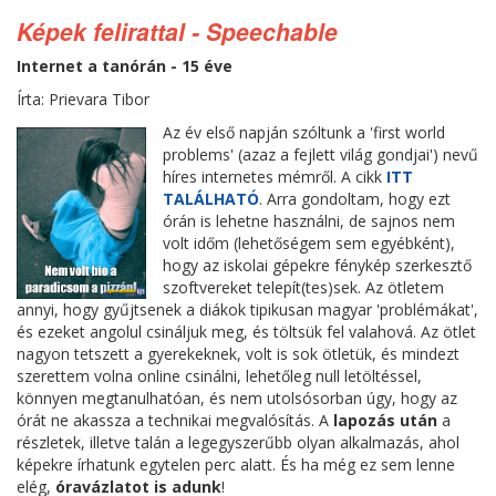
Képek felirattal - Speechable
Internet a tanórán - 15 éve
Írta: Prievara Tibor
Az év első napján szóltunk a 'first world
problems' (azaz a fejlett világ gondjai') nevű
híres internetes mémről. A cikk
ITT
TALÁLHATÓ
. Arra gondoltam, hogy ezt
órán is lehetne használni, de sajnos nem
volt időm (lehetőségem sem egyébként),
hogy az iskolai gépekre fénykép szerkesztő
szoftvereket telepít(tes)sek. Az ötletem
annyi, hogy gyűjtsenek a diákok tipikusan magyar 'problémákat',
és ezeket angolul csináljuk meg, és töltsük fel valahová. Az ötlet
nagyon tetszett a gyerekeknek, volt is sok ötletük, és mindezt
szerettem volna online csinálni, lehetőleg null letöltéssel,
könnyen megtanulhatóan, és nem utolsósorban úgy, hogy az
órát ne akassza a technikai megvalósítás. A
lapozás után
a
részletek, illetve talán a legegyszerűbb olyan alkalmazás, ahol
képekre írhatunk egytelen perc alatt. És ha még ez sem lenne
elég,
óravázlatot is adunk
!