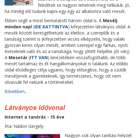
felnőttek se nagyon lehetnek meg nélkülük. Jó,
ha mindig elő tudunk kapni egy-egy az alkalomra való mesét.
Ebben segít a most bemutatott három oldal is. A
Mesélj
minden nap!
(
IDE KATTINTVA
) kifejezetten látványos oldal. A
mesék között keresgélhetünk az életkor, a szereplők és a
tanulság szerint is (kifejezetten vicces elképzelni, hogy valaki
gyorsan keres olyan mesét, amiben szerepel egy farkas, nyolc
éveseknek való és az a tanulsága, hogy jótett helyébe jót várj).
A
Mesetár
(
ITT VAN
) kinézetében visszafogottabb, de több
mesét tartalmaz és itt hangállományokat is találunk. Az előbbi
oldal elsődleges célja ugyanis, hogy elősegítse, hogy a szülők
meséljenek a gyerekeknek, így természetes, hogy ott nem
olvassák fel nekünk a történeteket.
Bővebben...
Látványos idővonal
Internet a tanórás - 15 éve
Írta: Nádori Gergely
Nagyon sok olyan tanítási helyzet