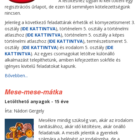
A letöltéshez ugyan ki kell tölteni egy
regisztrációs űrlapot, de ezen túl semmilyen kötelezettségünk
nincsen.
Jelenleg a következő feladattárak érhetők el: környezetismeret 3.
osztály (
IDE KATTINTVA
), történelem 5. osztály a történelmi
atlaszhoz (
IDE KATTINTVA
), történelem 5. osztály a képes
történelmi atlaszhoz (
IDE KATTINTVA
), természetismeret 5.
osztály (
IDE KATTINTVA
) és irodalom 5. osztály (
IDE
KATTINTVA
). Az egyes csomagokat letöltve különálló
alkalmazást telepíthetünk, amiben kifejezetten sokféle és
igényes kivitelű feladatokat kapunk.
Bővebben...
Mese-mese-mátka
Letölthető anyagok - 15 éve
Írta: Nádori Gergely
Mesékre mindig szükség van, akár az irodalom
tanításához, akár idő kitöltésre, akár önálló
feladatnak. A mesék jelentik a gyerekek
számára a belépést az irodalomba, de a