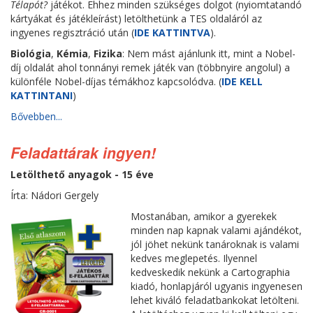
Télapót?
játékot. Ehhez minden szükséges dolgot (nyiomtatandó
kártyákat és játékleírást) letölthetünk a TES oldaláról az
ingyenes regisztráció után (
IDE KATTINTVA
).
Biológia
,
Kémia
,
Fizika
: Nem mást ajánlunk itt, mint a Nobel-
díj oldalát ahol tonnányi remek játék van (többnyire angolul) a
különféle Nobel-díjas témákhoz kapcsolódva. (
IDE KELL
KATTINTANI
)
Bővebben...
Feladattárak ingyen!
Letölthető anyagok - 15 éve
Írta: Nádori Gergely
Mostanában, amikor a gyerekek
minden nap kapnak valami ajándékot,
jól jöhet nekünk tanároknak is valami
kedves meglepetés. Ilyennel
kedveskedik nekünk a Cartographia
kiadó, honlapjáról ugyanis ingyenesen
lehet kiváló feladatbankokat letölteni.