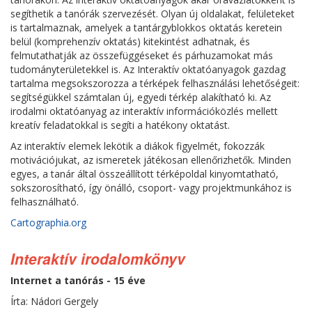
segíthetik a tanórák szervezését. Olyan új oldalakat, felületeket
is tartalmaznak, amelyek a tantárgyblokkos oktatás keretein
belül (komprehenzív oktatás) kitekintést adhatnak, és
felmutathatják az összefüggéseket és párhuzamokat más
tudományterületekkel is. Az Interaktív oktatóanyagok gazdag
tartalma megsokszorozza a térképek felhasználási lehetőségeit:
segítségükkel számtalan új, egyedi térkép alakítható ki. Az
irodalmi oktatóanyag az interaktív információközlés mellett
kreatív feladatokkal is segíti a hatékony oktatást.
Az interaktív elemek lekötik a diákok figyelmét, fokozzák
motivációjukat, az ismeretek játékosan ellenőrizhetők. Minden
egyes, a tanár által összeállított térképoldal kinyomtatható,
sokszorosítható, így önálló, csoport- vagy projektmunkához is
felhasználható.
Cartographia.org
Interaktív irodalomkönyv
Internet a tanórás - 15 éve
Írta: Nádori Gergely