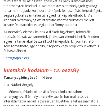
felmutathatják az összefüggéseket és párhuzamokat más
tudományterületekkel is. Az Interaktív oktatóanyagok gazdag
tartalma megsokszorozza a térképek felhasználási lehetőségeit:
segítségükkel számtalan új, egyedi térkép alakítható ki. Az
irodalmi oktatóanyag az interaktív információközlés mellett
kreatív feladatokkal is segíti a hatékony oktatást.
Az interaktív elemek lekötik a diákok figyelmét, fokozzák
motivációjukat, az ismeretek játékosan ellenőrizhetők. Minden
egyes, a tanár által összeállított térképoldal kinyomtatható,
sokszorosítható, így önálló, csoport- vagy projektmunkához is
felhasználható.
Cartographia.org
Interaktív Irodalom - 12. osztály
Tananyagböngésző - 14 éve
Írta: Nádori Gergely
Térképek, feladatok az általános iskolai irodalom
tananyaghoz. Bármely interaktív táblán használható, de
interaktív tábla nélkül, egyszerűen kivetítve is felhasználható a
tanórákon. Az interaktív oktatóanyagok akár óravázlatokként is