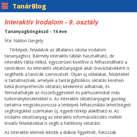
Tanár
Blog
Interaktív Irodalom - 9. osztály
Tananyagböngésző - 14 éve
Írta: Nádori Gergely
Térképek, feladatok az általános iskolai irodalom
tananyaghoz. Bármely interaktív táblán használható, de
interaktív tábla nélkül, egyszerűen kivetítve is felhasználható a
tanórákon. Az interaktív oktatóanyagok akár óravázlatokként is
segíthetik a tanórák szervezését. Olyan új oldalakat, felületeket
is tartalmaznak, amelyek a tantárgyblokkos oktatás keretein
belül (komprehenzív oktatás) kitekintést adhatnak, és
felmutathatják az összefüggéseket és párhuzamokat más
tudományterületekkel is. Az Interaktív oktatóanyagok gazdag
tartalma megsokszorozza a térképek felhasználási lehetőségeit:
segítségükkel számtalan új, egyedi térkép alakítható ki. Az
irodalmi oktatóanyag az interaktív információközlés mellett
kreatív feladatokkal is segíti a hatékony oktatást.
Az interaktív elemek lekötik a diákok figyelmét, fokozzák