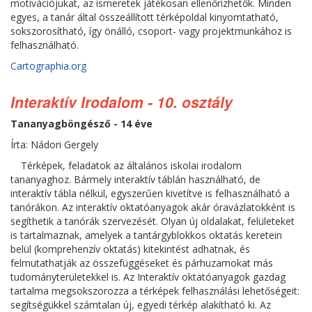
motivációjukat, az ismeretek játékosan ellenőrizhetők. Minden
egyes, a tanár által összeállított térképoldal kinyomtatható,
sokszorosítható, így önálló, csoport- vagy projektmunkához is
felhasználható.
Cartographia.org
Interaktív Irodalom - 10. osztály
Tananyagböngésző - 14 éve
Írta: Nádori Gergely
Térképek, feladatok az általános iskolai irodalom
tananyaghoz. Bármely interaktív táblán használható, de
interaktív tábla nélkül, egyszerűen kivetítve is felhasználható a
tanórákon. Az interaktív oktatóanyagok akár óravázlatokként is
segíthetik a tanórák szervezését. Olyan új oldalakat, felületeket
is tartalmaznak, amelyek a tantárgyblokkos oktatás keretein
belül (komprehenzív oktatás) kitekintést adhatnak, és
felmutathatják az összefüggéseket és párhuzamokat más
tudományterületekkel is. Az Interaktív oktatóanyagok gazdag
tartalma megsokszorozza a térképek felhasználási lehetőségeit:
segítségükkel számtalan új, egyedi térkép alakítható ki. Az