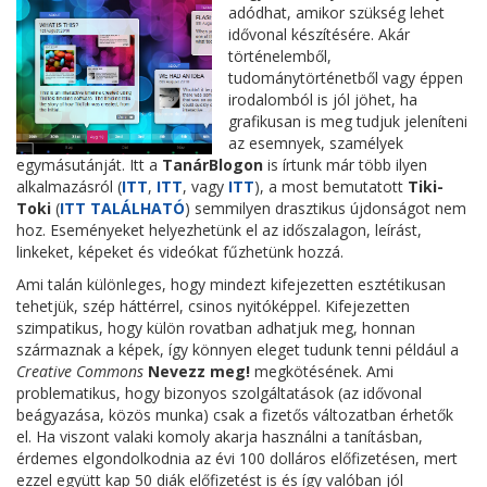
adódhat, amikor szükség lehet
idővonal készítésére. Akár
történelemből,
tudománytörténetből vagy éppen
irodalomból is jól jöhet, ha
grafikusan is meg tudjuk jeleníteni
az esemnyek, szamélyek
egymásutánját. Itt a
TanárBlogon
is írtunk már több ilyen
alkalmazásról (
ITT
,
ITT
, vagy
ITT
), a most bemutatott
Tiki-
Toki
(
ITT TALÁLHATÓ
) semmilyen drasztikus újdonságot nem
hoz. Eseményeket helyezhetünk el az időszalagon, leírást,
linkeket, képeket és videókat fűzhetünk hozzá.
Ami talán különleges, hogy mindezt kifejezetten esztétikusan
tehetjük, szép háttérrel, csinos nyitóképpel. Kifejezetten
szimpatikus, hogy külön rovatban adhatjuk meg, honnan
származnak a képek, így könnyen eleget tudunk tenni például a
Creative Commons
Nevezz meg!
megkötésének. Ami
problematikus, hogy bizonyos szolgáltatások (az idővonal
beágyazása, közös munka) csak a fizetős változatban érhetők
el. Ha viszont valaki komoly akarja használni a tanításban,
érdemes elgondolkodnia az évi 100 dolláros előfizetésen, mert
ezzel együtt kap 50 diák előfizetést is és így valóban jól