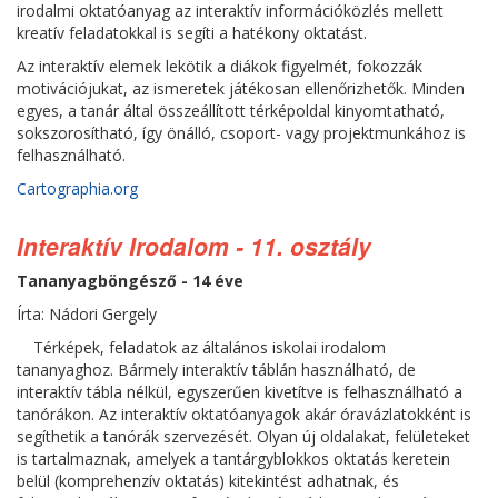
irodalmi oktatóanyag az interaktív információközlés mellett
kreatív feladatokkal is segíti a hatékony oktatást.
Az interaktív elemek lekötik a diákok figyelmét, fokozzák
motivációjukat, az ismeretek játékosan ellenőrizhetők. Minden
egyes, a tanár által összeállított térképoldal kinyomtatható,
sokszorosítható, így önálló, csoport- vagy projektmunkához is
felhasználható.
Cartographia.org
Interaktív Irodalom - 11. osztály
Tananyagböngésző - 14 éve
Írta: Nádori Gergely
Térképek, feladatok az általános iskolai irodalom
tananyaghoz. Bármely interaktív táblán használható, de
interaktív tábla nélkül, egyszerűen kivetítve is felhasználható a
tanórákon. Az interaktív oktatóanyagok akár óravázlatokként is
segíthetik a tanórák szervezését. Olyan új oldalakat, felületeket
is tartalmaznak, amelyek a tantárgyblokkos oktatás keretein
belül (komprehenzív oktatás) kitekintést adhatnak, és