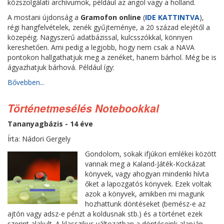
közszolgálati archívumok, például az angol vagy a holland.
A mostani újdonság a
Gramofon online
(
IDE KATTINTVA
),
régi hangfelvételek, zenék gyűjteménye, a 20 század elejétől a
közepéig. Nagyszerű adatbázissal, kulcsszókkal, könnyen
kereshetően. Ami pedig a legjobb, hogy nem csak a NAVA
pontokon hallgathatjuk meg a zenéket, hanem bárhol. Még be is
ágyazhatjuk bárhová. Például így:
Bővebben...
Történetmesélés Notebookkal
Tananyagbázis - 14 éve
Írta: Nádori Gergely
Gondolom, sokak ifjúkori emlékei között
vannak meg a Kaland-Játék-Kockázat
könyvek, vagy ahogyan mindenki hívta
őket a lapozgatós könyvek. Ezek voltak
azok a könyvek, amikben mi magunk
hozhattunk döntéseket (bemész-e az
ajtón vagy adsz-e pénzt a koldusnak stb.) és a történet ezek
szerint alakult. A klasszikus változatban a döntéseink alapján