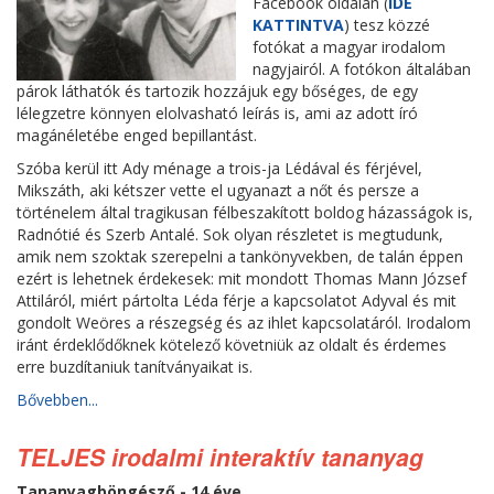
Facebook oldalán (
IDE
KATTINTVA
) tesz közzé
fotókat a magyar irodalom
nagyjairól. A fotókon általában
párok láthatók és tartozik hozzájuk egy bőséges, de egy
lélegzetre könnyen elolvasható leírás is, ami az adott író
magánéletébe enged bepillantást.
Szóba kerül itt Ady ménage a trois-ja Lédával és férjével,
Mikszáth, aki kétszer vette el ugyanazt a nőt és persze a
történelem által tragikusan félbeszakított boldog házasságok is,
Radnótié és Szerb Antalé. Sok olyan részletet is megtudunk,
amik nem szoktak szerepelni a tankönyvekben, de talán éppen
ezért is lehetnek érdekesek: mit mondott Thomas Mann József
Attiláról, miért pártolta Léda férje a kapcsolatot Adyval és mit
gondolt Weöres a részegség és az ihlet kapcsolatáról. Irodalom
iránt érdeklődőknek kötelező követniük az oldalt és érdemes
erre buzdítaniuk tanítványaikat is.
Bővebben...
TELJES irodalmi interaktív tananyag
Tananyagböngésző - 14 éve