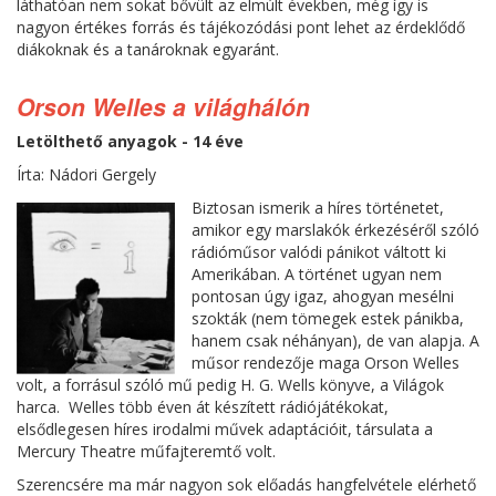
láthatóan nem sokat bővült az elmúlt években, még így is
nagyon értékes forrás és tájékozódási pont lehet az érdeklődő
diákoknak és a tanároknak egyaránt.
Orson Welles a világhálón
Letölthető anyagok - 14 éve
Írta: Nádori Gergely
Biztosan ismerik a híres történetet,
amikor egy marslakók érkezéséről szóló
rádióműsor valódi pánikot váltott ki
Amerikában. A történet ugyan nem
pontosan úgy igaz, ahogyan mesélni
szokták (nem tömegek estek pánikba,
hanem csak néhányan), de van alapja. A
műsor rendezője maga Orson Welles
volt, a forrásul szóló mű pedig H. G. Wells könyve, a Világok
harca. Welles több éven át készített rádiójátékokat,
elsődlegesen híres irodalmi művek adaptációit, társulata a
Mercury Theatre műfajteremtő volt.
Szerencsére ma már nagyon sok előadás hangfelvétele elérhető