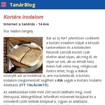
Tanár
Blog
Kortárs irodalom
Internet a tanórás - 14 éve
Írta: Nádori Gergely
Bár az új NAT jelentősen csökkenti
a kortárs irodalom súlyát a készülő
tantervekben és a kötelezően
felsorolt szerzők között csak
elvétve akad olyan, aki még él, de
olyan se sok, aki az elmúlt húsz
évben halt volna meg, mlégiscsak
fontos lehet, hogy a diákok
ismerjék azt az irodalmat is, ami ma keletkezik. A kortárs
irodalom megismerését segítheti a
KIA
vagyik a Kortárs Irodalmi
Adatbázis (
ITT TALÁLHATÓ
).
Az adatbázisban több mint 200 serző található meg, rövid
életrajzzal, bibliográfiával, lefordított műveinek listájával és a
műveikről szóló kritikák listájával is. Ugyan az adatbázis