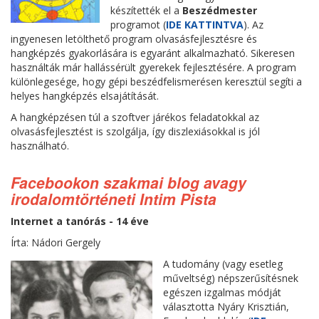
készítették el a
Beszédmester
programot (
IDE KATTINTVA
). Az
ingyenesen letölthető program olvasásfejlesztésre és
hangképzés gyakorlására is egyaránt alkalmazható. Sikeresen
használták már hallássérült gyerekek fejlesztésére. A program
különlegesége, hogy gépi beszédfelismerésen keresztül segíti a
helyes hangképzés elsajátítását.
A hangképzésen túl a szoftver járékos feladatokkal az
olvasásfejlesztést is szolgálja, így diszlexiásokkal is jól
használható.
Facebookon szakmai blog avagy
irodalomtörténeti Intim Pista
Internet a tanórás - 14 éve
Írta: Nádori Gergely
A tudomány (vagy esetleg
műveltség) népszerűsítésnek
egészen izgalmas módját
választotta Nyáry Krisztián,