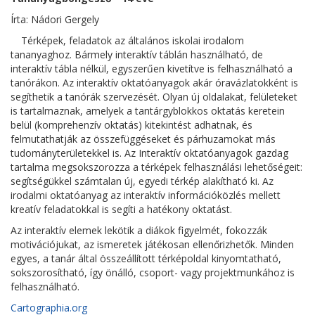
Írta: Nádori Gergely
Térképek, feladatok az általános iskolai irodalom
tananyaghoz. Bármely interaktív táblán használható, de
interaktív tábla nélkül, egyszerűen kivetítve is felhasználható a
tanórákon. Az interaktív oktatóanyagok akár óravázlatokként is
segíthetik a tanórák szervezését. Olyan új oldalakat, felületeket
is tartalmaznak, amelyek a tantárgyblokkos oktatás keretein
belül (komprehenzív oktatás) kitekintést adhatnak, és
felmutathatják az összefüggéseket és párhuzamokat más
tudományterületekkel is. Az Interaktív oktatóanyagok gazdag
tartalma megsokszorozza a térképek felhasználási lehetőségeit:
segítségükkel számtalan új, egyedi térkép alakítható ki. Az
irodalmi oktatóanyag az interaktív információközlés mellett
kreatív feladatokkal is segíti a hatékony oktatást.
Az interaktív elemek lekötik a diákok figyelmét, fokozzák
motivációjukat, az ismeretek játékosan ellenőrizhetők. Minden
egyes, a tanár által összeállított térképoldal kinyomtatható,
sokszorosítható, így önálló, csoport- vagy projektmunkához is
felhasználható.
Cartographia.org