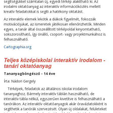
segítségükkel számtalan új, egyedi térkép alakítható ki. Az
irodalmi oktatóanyag az interaktív információközlés mellett
kreatív feladatokkal is segíti a hatékony oktatást.
Az interaktív elemek lekötik a diákok figyelmét, fokozzák
motivációjukat, az ismeretek játékosan ellenőrizhetők. Minden
egyes, a tanár által összeállított térképoldal kinyomtatható,
sokszorosítható, így önálló, csoport- vagy projektmunkához is
felhasználható.
Cartographia.org
Teljes középiskolai interaktív irodalom -
tanári oktatóanyag
Tananyagböngésző - 14 éve
Írta: Nádori Gergely
Térképek, feladatok az általános iskolai irodalom
tananyaghoz. Bármely interaktív táblán használható, de
interaktív tábla nélkül, egyszerűen kivetítve is felhasználható a
tanórákon. Az interaktív oktatóanyagok akár óravázlatokként is
segíthetik a tanórák szervezését. Olyan új oldalakat, felületeket