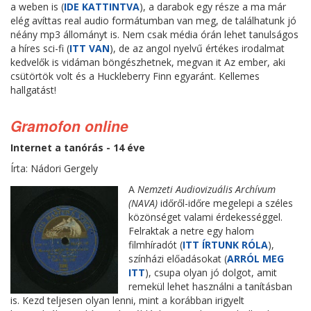
a weben is (
IDE KATTINTVA
), a darabok egy része a ma már
elég avíttas real audio formátumban van meg, de találhatunk jó
néány mp3 állományt is. Nem csak média órán lehet tanulságos
a híres sci-fi (
ITT VAN
), de az angol nyelvű értékes irodalmat
kedvelők is vidáman böngészhetnek, megvan it Az ember, aki
csütörtök volt és a Huckleberry Finn egyaránt. Kellemes
hallgatást!
Gramofon online
Internet a tanórás - 14 éve
Írta: Nádori Gergely
A
Nemzeti Audiovizuális Archívum
(NAVA)
időről-időre megelepi a széles
közönséget valami érdekességgel.
Felraktak a netre egy halom
filmhíradót (
ITT ÍRTUNK RÓLA
),
színházi előadásokat (
ARRÓL MEG
ITT
), csupa olyan jó dolgot, amit
remekül lehet használni a tanításban
is. Kezd teljesen olyan lenni, mint a korábban irigyelt