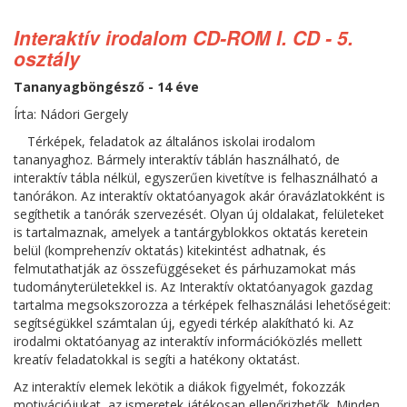
Interaktív irodalom CD-ROM I. CD - 5.
osztály
Tananyagböngésző - 14 éve
Írta: Nádori Gergely
Térképek, feladatok az általános iskolai irodalom
tananyaghoz. Bármely interaktív táblán használható, de
interaktív tábla nélkül, egyszerűen kivetítve is felhasználható a
tanórákon. Az interaktív oktatóanyagok akár óravázlatokként is
segíthetik a tanórák szervezését. Olyan új oldalakat, felületeket
is tartalmaznak, amelyek a tantárgyblokkos oktatás keretein
belül (komprehenzív oktatás) kitekintést adhatnak, és
felmutathatják az összefüggéseket és párhuzamokat más
tudományterületekkel is. Az Interaktív oktatóanyagok gazdag
tartalma megsokszorozza a térképek felhasználási lehetőségeit:
segítségükkel számtalan új, egyedi térkép alakítható ki. Az
irodalmi oktatóanyag az interaktív információközlés mellett
kreatív feladatokkal is segíti a hatékony oktatást.
Az interaktív elemek lekötik a diákok figyelmét, fokozzák
motivációjukat, az ismeretek játékosan ellenőrizhetők. Minden