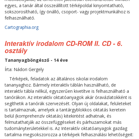
egyes, a tanár által összeállított térképoldal kinyomtatható,
sokszorosítható, így önálló, csoport- vagy projektmunkához is
felhasználható.
Cartographia.org
Interaktív irodalom CD-ROM II. CD - 6.
osztály
Tananyagböngésző - 14 éve
Írta: Nádori Gergely
Térképek, feladatok az általános iskolai irodalom
tananyaghoz. Bármely interaktív táblán használható, de
interaktív tábla nélkül, egyszerűen kivetítve is felhasználható a
tanórákon. Az interaktív oktatóanyagok akár óravázlatokként is
segíthetik a tanórák szervezését. Olyan új oldalakat, felületeket
is tartalmaznak, amelyek a tantárgyblokkos oktatás keretein
belül (komprehenzív oktatás) kitekintést adhatnak, és
felmutathatják az összefüggéseket és párhuzamokat más
tudományterületekkel is. Az Interaktív oktatóanyagok gazdag
tartalma megsokszorozza a térképek felhasználási lehetőségeit: