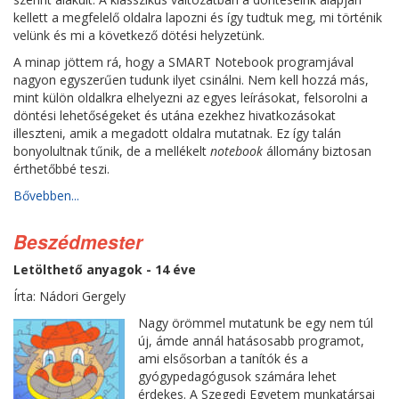
kellett a megfelelő oldalra lapozni és így tudtuk meg, mi történik
velünk és mi a következő dötési helyzetünk.
A minap jöttem rá, hogy a SMART Notebook programjával
nagyon egyszerűen tudunk ilyet csinálni. Nem kell hozzá más,
mint külön oldalkra elhelyezni az egyes leírásokat, felsorolni a
döntési lehetőségeket és utána ezekhez hivatkozásokat
illeszteni, amik a megadott oldalra mutatnak. Ez így talán
bonyolultnak tűnik, de a mellékelt
notebook
állomány biztosan
érthetőbbé teszi.
Bővebben...
Beszédmester
Letölthető anyagok - 14 éve
Írta: Nádori Gergely
Nagy örömmel mutatunk be egy nem túl
új, ámde annál hatásosabb programot,
ami elsősorban a tanítók és a
gyógypedagógusok számára lehet
érdekes. A Szegedi Egyetem munkatársai