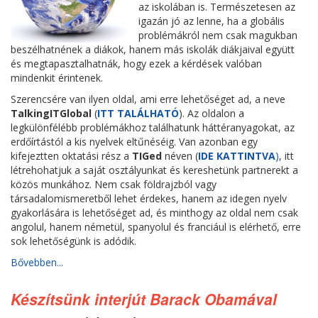
az iskolában is. Természetesen az
igazán jó az lenne, ha a globális
problémákról nem csak magukban
beszélhatnének a diákok, hanem más iskolák diákjaival együtt
és megtapasztalhatnák, hogy ezek a kérdések valóban
mindenkit érintenek.
Szerencsére van ilyen oldal, ami erre lehetőséget ad, a neve
TalkingITGlobal
(
ITT TALÁLHATÓ
). Az oldalon a
legkülönfélébb problémákhoz találhatunk háttéranyagokat, az
erdőírtástól a kis nyelvek eltűnéséig. Van azonban egy
kifejeztten oktatási rész a
TIGed
néven (
IDE KATTINTVA
)
, itt
létrehohatjuk a saját osztályunkat és kereshetünk partnerekt a
közös munkához. Nem csak földrajzból vagy
társadalomismeretből lehet érdekes, hanem az idegen nyelv
gyakorlására is lehetőséget ad, és minthogy az oldal nem csak
angolul, hanem németül, spanyolul és franciául is elérhető, erre
sok lehetőségünk is adódik.
Bővebben...
Készítsünk interjút Barack Obamával