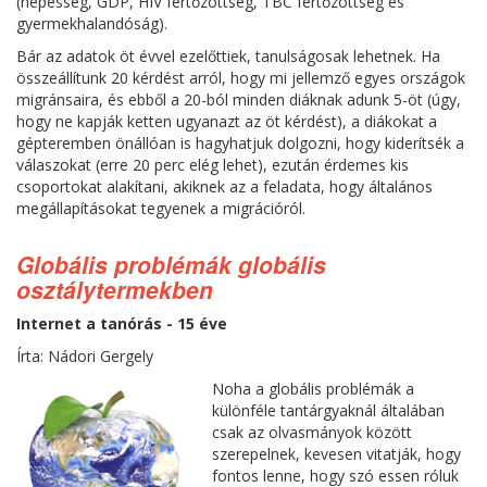
(népesség, GDP, HIV fertőzöttség, TBC fertőzöttség és
gyermekhalandóság).
Bár az adatok öt évvel ezelőttiek, tanulságosak lehetnek. Ha
összeállítunk 20 kérdést arról, hogy mi jellemző egyes országok
migránsaira, és ebből a 20-ból minden diáknak adunk 5-öt (úgy,
hogy ne kapják ketten ugyanazt az öt kérdést), a diákokat a
gépteremben önállóan is hagyhatjuk dolgozni, hogy kiderítsék a
válaszokat (erre 20 perc elég lehet), ezután érdemes kis
csoportokat alakítani, akiknek az a feladata, hogy általános
megállapításokat tegyenek a migrációról.
Globális problémák globális
osztálytermekben
Internet a tanórás - 15 éve
Írta: Nádori Gergely
Noha a globális problémák a
különféle tantárgyaknál általában
csak az olvasmányok között
szerepelnek, kevesen vitatják, hogy
fontos lenne, hogy szó essen róluk