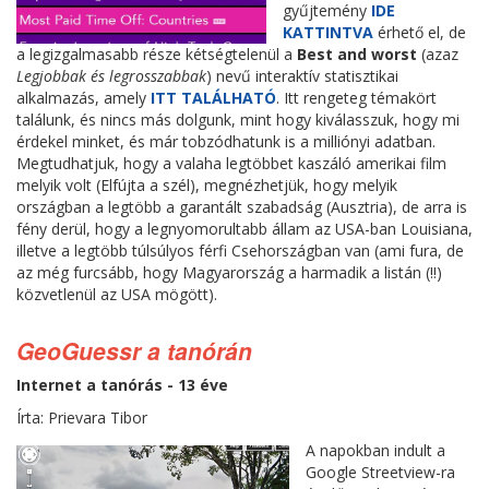
gyűjtemény
IDE
KATTINTVA
érhető el, de
a legizgalmasabb része kétségtelenül a
Best and worst
(azaz
Legjobbak és legrosszabbak
) nevű interaktív statisztikai
alkalmazás, amely
ITT TALÁLHATÓ
. Itt rengeteg témakört
találunk, és nincs más dolgunk, mint hogy kiválasszuk, hogy mi
érdekel minket, és már tobzódhatunk is a milliónyi adatban.
Megtudhatjuk, hogy a valaha legtöbbet kaszáló amerikai film
melyik volt (Elfújta a szél), megnézhetjük, hogy melyik
országban a legtöbb a garantált szabadság (Ausztria), de arra is
fény derül, hogy a legnyomorultabb állam az USA-ban Louisiana,
illetve a legtöbb túlsúlyos férfi Csehországban van (ami fura, de
az még furcsább, hogy Magyarország a harmadik a listán (!!)
közvetlenül az USA mögött).
GeoGuessr a tanórán
Internet a tanórás - 13 éve
Írta: Prievara Tibor
A napokban indult a
Google Streetview-ra