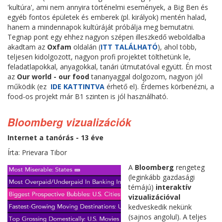
'kultúra', ami nem annyira történelmi események, a Big Ben és
egyéb fontos épületek és emberek (pl. királyok) mentén halad,
hanem a mindennapok kultúráját próbálja meg bemutatni.
Tegnap pont egy ehhez nagyon szépen illeszkedő weboldalba
akadtam az
Oxfam
oldalán (
ITT TALÁLHATÓ
), ahol több,
teljesen kidolgozott, nagyon profi projektet tölthetünk le,
feladatlapokkal, anyagokkal, tanári útmutatóval együtt. Én most
az
Our world - our food
tananyaggal dolgozom, nagyon jól
működik (ez
IDE KATTINTVA
érhető el). Érdemes körbenézni, a
food-os projekt már B1 szinten is jól használható.
Bloomberg vizualizációk
Internet a tanórás - 13 éve
Írta: Prievara Tibor
A
Bloomberg
rengeteg
(leginkább gazdasági
témájú)
interaktív
vizualizációval
kedveskedik nekünk
(sajnos angolul). A teljes