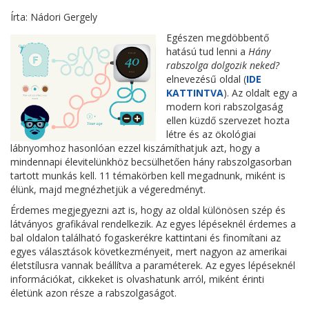
Írta: Nádori Gergely
Egészen megdöbbentő
hatású tud lenni a
Hány
rabszolga dolgozik neked?
elnevezésű oldal (
IDE
KATTINTVA
). Az oldalt egy a
modern kori rabszolgaság
ellen küzdő szervezet hozta
létre és az ökológiai
lábnyomhoz hasonlóan ezzel kiszámíthatjuk azt, hogy a
mindennapi élevitelünkhöz becsülhetően hány rabszolgasorban
tartott munkás kell. 11 témakörben kell megadnunk, miként is
élünk, majd megnézhetjük a végeredményt.
Érdemes megjegyezni azt is, hogy az oldal különösen szép és
látványos grafikával rendelkezik. Az egyes lépéseknél érdemes a
bal oldalon található fogaskerékre kattintani és finomítani az
egyes választások következményeit, mert nagyon az amerikai
életstílusra vannak beállítva a paraméterek. Az egyes lépéseknél
információkat, cikkeket is olvashatunk arról, miként érinti
életünk azon része a rabszolgaságot.