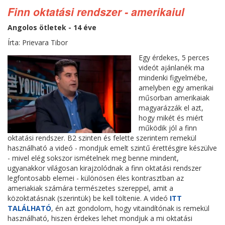
Finn oktatási rendszer - amerikaiul
Angolos ötletek - 14 éve
Írta: Prievara Tibor
Egy érdekes, 5 perces
videót ajánlanék ma
mindenki figyelmébe,
amelyben egy amerikai
műsorban amerikaiak
magyarázzák el azt,
hogy mikét és miért
működik jól a finn
oktatási rendszer. B2 szinten és felette szerintem remekül
használható a videó - mondjuk emelt szintű érettésgire készülve
- mivel elég sokszor ismételnek meg benne mindent,
ugyanakkor világosan kirajzolódnak a finn oktatási rendszer
legfontosabb elemei - különösen éles kontrasztban az
ameriakiak számára természetes szereppel, amit a
közoktatásnak (szerintük) be kell töltenie. A videó
ITT
TALÁLHATÓ
, én azt gondolom, hogy vitaindítónak is remekül
használható, hiszen érdekes lehet mondjuk a mi oktatási