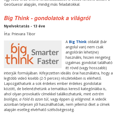
GeoGuessr alapján, mindig más feladatokkal.
Big Think - gondolatok a világról
Nyelvoktatás - 13 éve
Írta: Prievara Tibor
A
Big Think
oldalát (bár
angolul van) nem csak
angolórán lehet(ne)
használni, hiszen rengeteg
izgalmas gondolat található
itt rövid (vagy hosszabb)
interjúk formájában. Kifejezetten ideális órai használatra, hogy a
legtöbb videó kisebb (2-5 perces) részletekben is elérhető.
Lapozgathatunk a sok érdekes ember érdekes gondolatai
között, de belenézhetünk a tematikus kereső kategóriáiba is,
ahol olyan provokatív címekkel találkozhatunk, mint
extrém
biológia
,
a Föld és azon túl
, vagy éppen
új világrend
. A videók
azonban teljesen jól használhatóak, nem jellemzi őket a címek
alapján esetleg elvérhatő szélsőségesség.