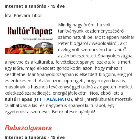
Internet a tanórás - 15 éve
Írta: Prievara Tibor
Mindig nagy öröm, ha volt
tanítványunk kezdeményezéséről
számolhatunk be. Most éppen Molnár
Péter blogjáról / weboldaláról, akit
évekig volt szerencsém tanítani. Ő
aztán beleszeretett Spanyolországba,
a nyelvbe és a kultúrába, felvételizett spanyol szakra, ki is mert
egy időre, majd elkezdett gondolkodni azon, hogy mihez is
kezdhetne. Már Spanyolországban is elkezdett blogolni, elég jól
és érdekesen írt. Aztán azon töprengett, hogy milyen kreatív,
másoknak is hasznos tevékenységgel tudná az egyetem mellett
keletkező szabadidejét, energiáját lekötni. Nos, ebből lett a
KultúrTapas
(
ITT TALÁLHATÓ
), ahol (inter)kulturális morzsák
találhatóak a kis- és nagybetűs spanyol kultúrából, egy
egyetemista szemével! Betekintésre ajánljuk!
Rabszolgasors
Internet a tanórás - 15 éve