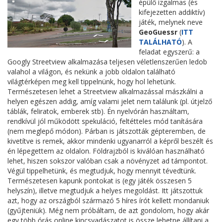
épülő izgalmas (és
kifejezetten addiktív)
játék, melynek neve
GeoGuessr
(
ITT
TALÁLHATÓ
). A
feladat egyszerű: a
Googly Streetview alkalmazása teljesen véletlenszerűen ledob
valahol a világon, és nekünk a jobb oldalon található
világtérképen meg kell tippelnünk, hogy hol lehetünk.
Természetesen lehet a Streetview alkalmazással mászkálni a
helyen egészen addig, amíg valami jelet nem találunk (pl. útjelző
táblák, feliratok, emberek stb). Én nyelvórán használtam,
rendkívül jól működött spekuláció, feltétteles mód tanítására
(nem meglepő módon). Párban is játszották gépteremben, de
kivetítve is remek, akkor mindenki ugyanarról a képről beszélt és
én lépegettem az oldalon. Földrajzból is kiválóan használható
lehet, hiszen sokszor valóban csak a növényzet ad támpontot.
Végül tippelhetünk, és megtudjuk, hogy mennyit tévedtünk.
Természetesen kapunk pontokat is (egy játék összesen 5
helyszín), illetve megtudjuk a helyes megoldást. Itt játszottuk
azt, hogy az országból származó 5 híres írót kellett mondaniuk
(gyűjteniük). Még nem próbáltam, de azt gondolom, hogy akár
egy több órás online kincsvadászatot is össze lehetne állítani a