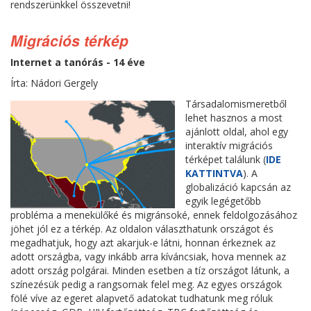
rendszerünkkel összevetni!
Migrációs térkép
Internet a tanórás - 14 éve
Írta: Nádori Gergely
Társadalomismeretből
lehet hasznos a most
ajánlott oldal, ahol egy
interaktív migrációs
térképet találunk (
IDE
KATTINTVA
). A
globalizáció kapcsán az
egyik legégetőbb
probléma a menekülőké és migránsoké, ennek feldolgozásához
jöhet jól ez a térkép. Az oldalon választhatunk országot és
megadhatjuk, hogy azt akarjuk-e látni, honnan érkeznek az
adott országba, vagy inkább arra kíváncsiak, hova mennek az
adott ország polgárai. Minden esetben a tíz országot látunk, a
színezésük pedig a rangsornak felel meg. Az egyes országok
fölé víve az egeret alapvető adatokat tudhatunk meg róluk