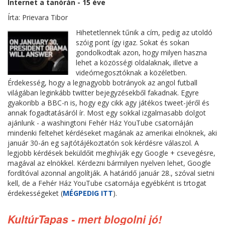
Internet a tanórán - 15 éve
Írta: Prievara Tibor
Hihetetlennek tűnik a cím, pedig az utoldó
szóig pont így igaz. Sokat és sokan
gondolkodtak azon, hogy milyen haszna
lehet a közösségi oldalaknak, illetve a
videómegosztóknak a közéletben.
Érdekesség, hogy a legnagyobb botrányok az angol futball
világában leginkább twitter bejegyzésekből fakadnak. Egyre
gyakoribb a BBC-n is, hogy egy cikk agy játékos tweet-jéről és
annak fogadtatásáról ír. Most egy sokkal izgalmasabb dolgot
ajánlunk - a washingtoni Fehér Ház YouTube csatornáján
mindenki feltehet kérdéseket magának az amerikai elnöknek, aki
január 30-án eg sajtótájékoztatón sok kérdésre válaszol. A
legjobb kérdések beküldőit meghívják egy Google + csevegésre,
magával az elnökkel. Kérdezni bármilyen nyelven lehet, Google
fordítóval azonnal angolítják. A határidő január 28., szóval sietni
kell, de a Fehér Ház YouTube csatornája egyébként is trtogat
érdekességeket (
MÉGPEDIG ITT
).
KultúrTapas - mert blogolni jó!