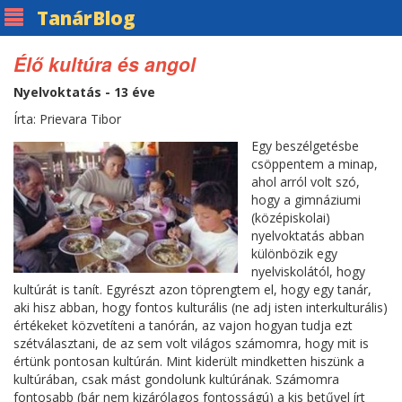
Tanár
Blog
Élő kultúra és angol
Nyelvoktatás - 13 éve
Írta: Prievara Tibor
Egy beszélgetésbe
csöppentem a minap,
ahol arról volt szó,
hogy a gimnáziumi
(középiskolai)
nyelvoktatás abban
különbözik egy
nyelviskolától, hogy
kultúrát is tanít. Egyrészt azon töprengtem el, hogy egy tanár,
aki hisz abban, hogy fontos kulturális (ne adj isten interkulturális)
értékeket közvetíteni a tanórán, az vajon hogyan tudja ezt
szétválasztani, de az sem volt világos számomra, hogy mit is
értünk pontosan kultúrán. Mint kiderült mindketten hiszünk a
kultúrában, csak mást gondolunk kultúrának. Számomra
fontosabb (bár nem kizárólagos fontosságú) a kis betűvel írt