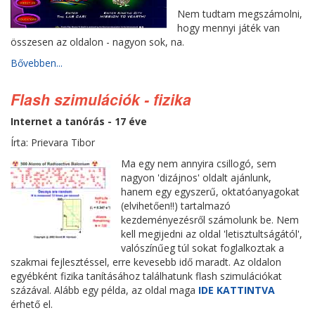
Nem tudtam megszámolni,
hogy mennyi játék van
összesen az oldalon - nagyon sok, na.
Bővebben...
Flash szimulációk - fizika
Internet a tanórás - 17 éve
Írta: Prievara Tibor
Ma egy nem annyira csillogó, sem
nagyon 'dizájnos' oldalt ajánlunk,
hanem egy egyszerű, oktatóanyagokat
(elvihetően!!) tartalmazó
kezdeményezésről számolunk be. Nem
kell megijedni az oldal 'letisztultságától',
valószínűeg túl sokat foglalkoztak a
szakmai fejlesztéssel, erre kevesebb idő maradt. Az oldalon
egyébként fizika tanításához találhatunk flash szimulációkat
százával. Alább egy példa, az oldal maga
IDE KATTINTVA
érhető el.