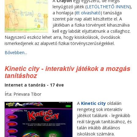
A
Crayon
egy egyszerű, de mégis
lenyűgöző játék (
LETÖLTHETŐ INNEN
),
a honlapja (
itt olvasható
) tanúsága
szerint pár nap alatt készítette el. A
játékban a fizika törvényeit kihasználva
kell egy labdát eljuttatnunk a csillaghoz.
Nagyszerű eszköz lehet arra, hogy kisiskolások, óvodások
ismerkedjenek az alapvető fizikai törvényszerűségekkel.
Bővebben...
Kinetic city - interaktív játékok a mozgás
tanításhoz
Internet a tanórás - 17 éve
Írta: Prievara Tibor
A
Kinetic city
oldalán
rengeteg sok interaktív
játékot találunk - leginkább
reál tárgyak tanításához, és
talán inkább általános
iskolások számára.