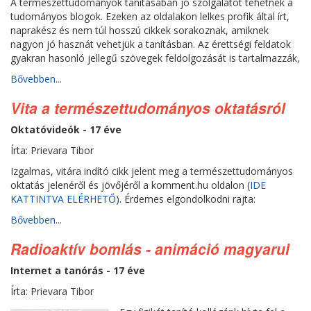
A természettudományok tanításában jó szolgálatot tehetnek a
tudományos blogok. Ezeken az oldalakon lelkes profik által írt,
naprakész és nem túl hosszú cikkek sorakoznak, amiknek
nagyon jó hasznát vehetjük a tanításban. Az érettségi feldatok
gyakran hasonló jellegű szövegek feldolgozását is tartalmazzák,
Bővebben...
Vita a természettudományos oktatásról
Oktatóvideók - 17 éve
Írta: Prievara Tibor
Izgalmas, vitára indító cikk jelent meg a természettudományos
oktatás jelenéről és jövőjéről a komment.hu oldalon (
IDE
KATTINTVA ELÉRHETŐ
). Érdemes elgondolkodni rajta:
Bővebben...
Radioaktív bomlás - animáció magyarul
Internet a tanórás - 17 éve
Írta: Prievara Tibor