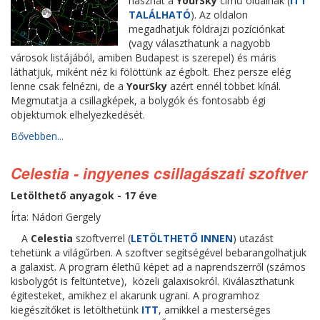
hasznát a
YourSky
című oldalnak (
ITT
TALÁLHATÓ
). Az oldalon
megadhatjuk földrajzi pozíciónkat
(vagy választhatunk a nagyobb
városok listájából, amiben Budapest is szerepel) és máris
láthatjuk, miként néz ki fölöttünk az égbolt. Ehez persze elég
lenne csak felnézni, de a
YourSky
azért ennél többet kínál.
Megmutatja a csillagképek, a bolygók és fontosabb égi
objektumok elhelyezkedését.
Bővebben...
Celestia - ingyenes csillagászati szoftver
Letölthető anyagok - 17 éve
Írta: Nádori Gergely
A
Celestia
szoftverrel (
LETÖLTHETŐ INNEN
) utazást
tehetünk a világűrben. A szoftver segítségével bebarangolhatjuk
a galaxist. A program élethű képet ad a naprendszerről (számos
kisbolygót is feltüntetve), közeli galaxisokról. Kiválaszthatunk
égitesteket, amikhez el akarunk ugrani. A programhoz
kiegészítőket is letölthetünk
ITT
, amikkel a mesterséges