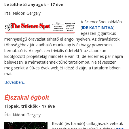
Letölthető anyagok - 17 éve
Írta: Nádori Gergely
A ScienceSpot oldalán
(
IDE KATTINTVA
)
egészen gigantikus
mennyiségű óravázlat érhető el angol nyelven. Az óravázlatok
többségéhez jár kiadható munkalap is és/vagy powerpoint
bemutató is. Az egészen triviális ötletektől az alaposan
kidolgozott projektekig mindeféle van itt, de érdemes pár napra
beleveszni a mérhetetlennek tűnő tartalomba. Ne tévesszen
meg senkit a 90-es évek webjét idéző dizájn, a tartalom bőven
mai.
Bővebben...
Éjszakai égbolt
Tippek, trükkök - 17 éve
Írta: Nádori Gergely
Kezdő (és haladó) csillagászok vehetik