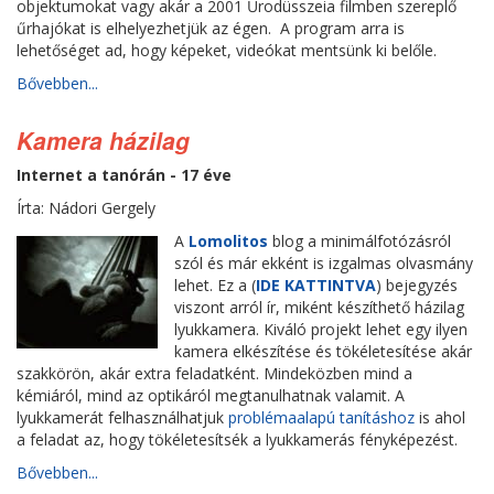
objektumokat vagy akár a 2001 Űrodüsszeia filmben szereplő
űrhajókat is elhelyezhetjük az égen. A program arra is
lehetőséget ad, hogy képeket, videókat mentsünk ki belőle.
Bővebben...
Kamera házilag
Internet a tanórán - 17 éve
Írta: Nádori Gergely
A
Lomolitos
blog a minimálfotózásról
szól és már ekként is izgalmas olvasmány
lehet. Ez a (
IDE KATTINTVA
) bejegyzés
viszont arról ír, miként készíthető házilag
lyukkamera. Kiváló projekt lehet egy ilyen
kamera elkészítése és tökéletesítése akár
szakkörön, akár extra feladatként. Mindeközben mind a
kémiáról, mind az optikáról megtanulhatnak valamit. A
lyukkamerát felhasználhatjuk
problémaalapú tanításhoz
is ahol
a feladat az, hogy tökéletesítsék a lyukkamerás fényképezést.
Bővebben...