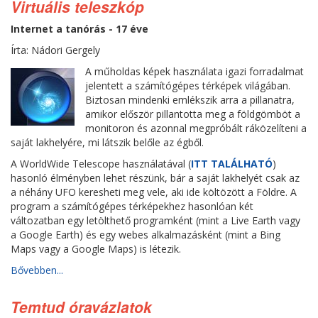
Virtuális teleszkóp
Internet a tanórás - 17 éve
Írta: Nádori Gergely
A műholdas képek használata igazi forradalmat
jelentett a számítógépes térképek világában.
Biztosan mindenki emlékszik arra a pillanatra,
amikor először pillantotta meg a földgömböt a
monitoron és azonnal megpróbált ráközelíteni a
saját lakhelyére, mi látszik belőle az égből.
A WorldWide Telescope használatával (
ITT TALÁLHATÓ
)
hasonló élményben lehet részünk, bár a saját lakhelyét csak az
a néhány UFO keresheti meg vele, aki ide költözött a Földre. A
program a számítógépes térképekhez hasonlóan két
változatban egy letölthető programként (mint a Live Earth vagy
a Google Earth) és egy webes alkalmazásként (mint a Bing
Maps vagy a Google Maps) is létezik.
Bővebben...
Temtud óravázlatok