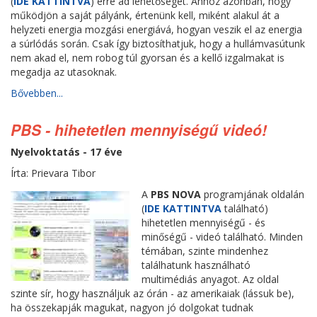
(
IDE KATTINTVA
) erre ad lehetőséget. Ahhoz azonban, hogy
működjön a saját pályánk, értenünk kell, miként alakul át a
helyzeti energia mozgási energiává, hogyan veszik el az energia
a súrlódás során. Csak így biztosíthatjuk, hogy a hullámvasútunk
nem akad el, nem robog túl gyorsan és a kellő izgalmakat is
megadja az utasoknak.
Bővebben...
PBS - hihetetlen mennyiségű videó!
Nyelvoktatás - 17 éve
Írta: Prievara Tibor
A
PBS NOVA
programjának oldalán
(
IDE KATTINTVA
található)
hihetetlen mennyiségű - és
minőségű - videó található. Minden
témában, szinte mindenhez
találhatunk használható
multimédiás anyagot. Az oldal
szinte sír, hogy használjuk az órán - az amerikaiak (lássuk be),
ha összekapják magukat, nagyon jó dolgokat tudnak