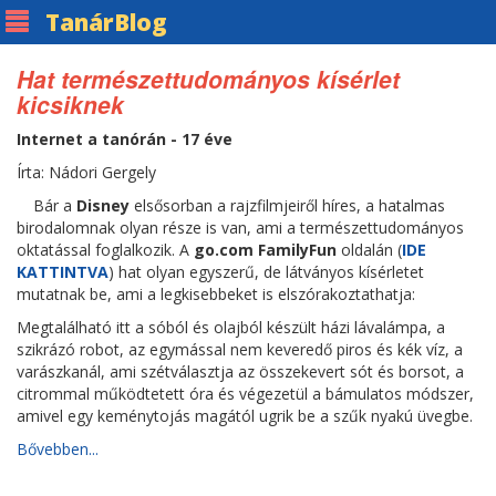
Tanár
Blog
Hat természettudományos kísérlet
kicsiknek
Internet a tanórán - 17 éve
Írta: Nádori Gergely
Bár a
Disney
elsősorban a rajzfilmjeiről híres, a hatalmas
birodalomnak olyan része is van, ami a természettudományos
oktatással foglalkozik. A
go.com FamilyFun
oldalán (
IDE
KATTINTVA
) hat olyan egyszerű, de látványos kísérletet
mutatnak be, ami a legkisebbeket is elszórakoztathatja:
Megtalálható itt a sóból és olajból készült házi lávalámpa, a
szikrázó robot, az egymással nem keveredő piros és kék víz, a
varászkanál, ami szétválasztja az összekevert sót és borsot, a
citrommal működtetett óra és végezetül a bámulatos módszer,
amivel egy keménytojás magától ugrik be a szűk nyakú üvegbe.
Bővebben...