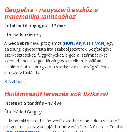
Geogebra - nagyszerű eszköz a
matematika tanításához
Letölthető anyagok - 17 éve
Írta: Nádori Gergely
A
GeoGebra
nevű programot (
HONLAPJA ITT VAN
) egy
salzburgi egyetemista írta szakdolgozatnak. Segítségével
szerkesztéseket, függvényeket, algebrai számításokat
szemléltehetünk igen látványos kivitelben. Kiválóan
alkalmazható a program a szerkesztések elvégzéséhez
interaktív táblán is.
Bővebben...
Hullámvasút tervezés sok fizikával
Internet a tanórás - 17 éve
Írta: Nádori Gergely
Mindenki szeret hullámvasútazni, biztosan sokan szeretnék
megépíteni a maguk saját hullámvasútját is. A Coaster Creator