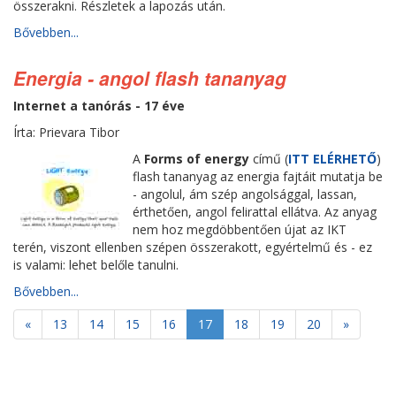
összerakni. Részletek a lapozás után.
Bővebben...
Energia - angol flash tananyag
Internet a tanórás - 17 éve
Írta: Prievara Tibor
A
Forms of energy
című (
ITT ELÉRHETŐ
)
flash tananyag az energia fajtáit mutatja be
- angolul, ám szép angolsággal, lassan,
érthetően, angol felirattal ellátva. Az anyag
nem hoz megdöbbentően újat az IKT
terén, viszont ellenben szépen összerakott, egyértelmű és - ez
is valami: lehet belőle tanulni.
Bővebben...
«
13
14
15
16
17
18
19
20
»