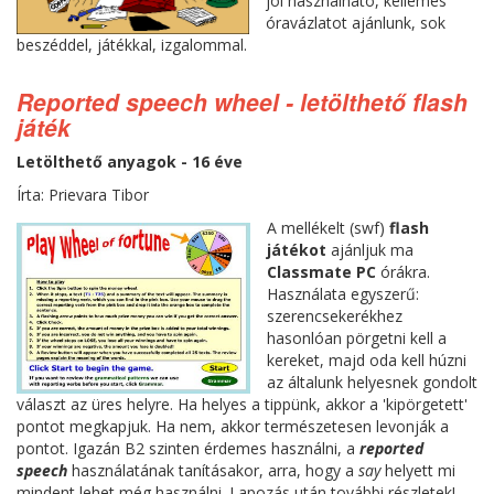
jól használható, kellemes
óravázlatot ajánlunk, sok
beszéddel, játékkal, izgalommal.
Reported speech wheel - letölthető flash
játék
Letölthető anyagok - 16 éve
Írta: Prievara Tibor
A mellékelt (swf)
flash
játékot
ajánljuk ma
Classmate PC
órákra.
Használata egyszerű:
szerencsekerékhez
hasonlóan pörgetni kell a
kereket, majd oda kell húzni
az általunk helyesnek gondolt
választ az üres helyre. Ha helyes a tippünk, akkor a 'kipörgetett'
pontot megkapjuk. Ha nem, akkor természetesen levonják a
pontot. Igazán B2 szinten érdemes használni, a
reported
speech
használatának tanításakor, arra, hogy a
say
helyett mi
mindent lehet még használni. Lapozás után további részletek!