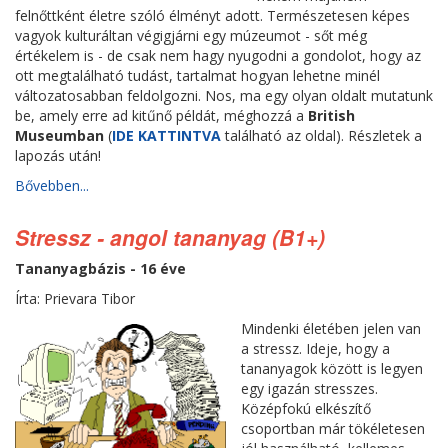
felnőttként életre szóló élményt adott. Természetesen képes
vagyok kulturáltan végigjárni egy múzeumot - sőt még
értékelem is - de csak nem hagy nyugodni a gondolot, hogy az
ott megtalálható tudást, tartalmat hogyan lehetne minél
változatosabban feldolgozni. Nos, ma egy olyan oldalt mutatunk
be, amely erre ad kitűnő példát, méghozzá a
British
Museumban
(
IDE KATTINTVA
található az oldal). Részletek a
lapozás után!
Bővebben...
Stressz - angol tananyag (B1+)
Tananyagbázis - 16 éve
Írta: Prievara Tibor
Mindenki életében jelen van
a stressz. Ideje, hogy a
tananyagok között is legyen
egy igazán stresszes.
Középfokú elkészítő
csoportban már tökéletesen