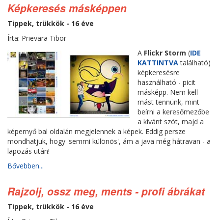
Képkeresés másképpen
Tippek, trükkök - 16 éve
Írta: Prievara Tibor
A
Flickr Storm
(
IDE
KATTINTVA
található)
képkeresésre
használható - picit
másképp. Nem kell
mást tennünk, mint
beírni a keresőmezőbe
a kívánt szót, majd a
képernyő bal oldalán megjelennek a képek. Eddig persze
mondhatjuk, hogy 'semmi különös', ám a java még hátravan - a
lapozás után!
Bővebben...
Rajzolj, ossz meg, ments - profi ábrákat
Tippek, trükkök - 16 éve