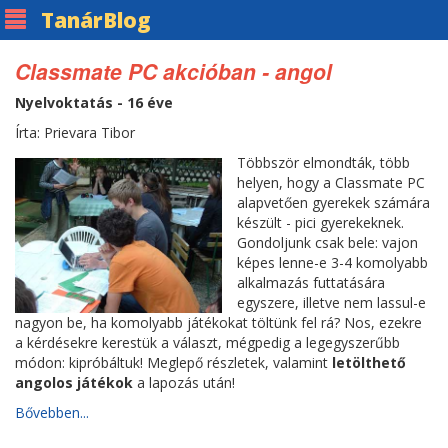
Tanár
Blog
Classmate PC akcióban - angol
Nyelvoktatás - 16 éve
Írta: Prievara Tibor
Többször elmondták, több
helyen, hogy a Classmate PC
alapvetően gyerekek számára
készült - pici gyerekeknek.
Gondoljunk csak bele: vajon
képes lenne-e 3-4 komolyabb
alkalmazás futtatására
egyszere, illetve nem lassul-e
nagyon be, ha komolyabb játékokat töltünk fel rá? Nos, ezekre
a kérdésekre kerestük a választ, mégpedig a legegyszerűbb
módon: kipróbáltuk! Meglepő részletek, valamint
letölthető
angolos játékok
a lapozás után!
Bővebben...