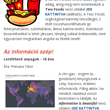
addig, amíg meg nem ismerkedünk a
Two Foods
nevű oldallal (
IDE
KATTINTVA
található). A Two Foods
segítségével bármely tetszőleges 2
ételt összehasonlíthatunk (pl.
fehérjetartalom, szénhidrátok, illetve kalória terén). Különböző
kiszerelésekkel is lehet játszani, tényleg sokkal érdekesebb, mint
egyszerűen megtanítani angolul az ételek nevét!
Az információ szép!
Letölthető anyagok - 16 éve
Írta: Prievara Tibor
A cím igaz - engem (is -
gondolom) lenyűgöznek a
szép, hasznos, érdekes
információk. Főleg akkor, ha
mindezt ráadásul vonzó
köntösben is tálalják. Az
Information is beautiful
nevű
oldalon (
IDE KATTINTVA