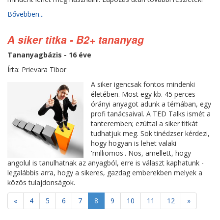
Bővebben...
A siker titka - B2+ tananyag
Tananyagbázis - 16 éve
Írta: Prievara Tibor
A siker igencsak fontos mindenki
életében. Most egy kb. 45 perces
órányi anyagot adunk a témában, egy
profi tanácsaival. A TED Talks ismét a
tanteremben; ezúttal a siker titkát
tudhatjuk meg. Sok tinédzser kérdezi,
hogy hogyan is lehet valaki
'milliomos'. Nos, amellett, hogy
angolul is tanulhatnak az anyagból, erre is választ kaphatunk -
legalábbis arra, hogy a sikeres, gazdag emberekben melyek a
közös tulajdonságok.
«
4
5
6
7
8
9
10
11
12
»