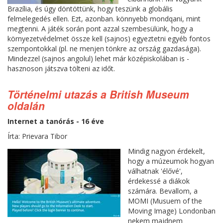
Brazília, és úgy döntöttünk, hogy teszünk a globális
felmelegedés ellen. Ezt, azonban. könnyebb mondqani, mint
megtenni. A játék során pont azzal szembesülünk, hogy a
környezetvédelmet össze kell (sajnos) egyeztetni egyéb fontos
szempontokkal (pl. ne menjen tönkre az ország gazdasága).
Mindezzel (sajnos angolul) lehet már középiskolában is -
hasznoson játszva tölteni az időt.
Történelmi utazás a British Museum
oldalán
Internet a tanórás - 16 éve
Írta: Prievara Tibor
Mindig nagyon érdekelt,
hogy a múzeumok hogyan
válhatnak 'élővé',
érdekessé a diákok
számára. Bevallom, a
MOMI (Musuem of the
Moving Image) Londonban
nekem majdnem