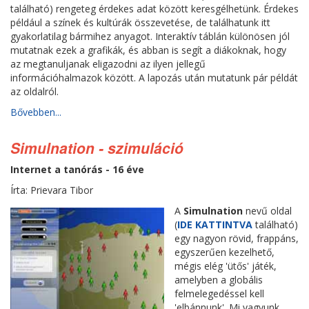
található) rengeteg érdekes adat között keresgélhetünk. Érdekes
például a színek és kultúrák összevetése, de találhatunk itt
gyakorlatilag bármihez anyagot. Interaktív táblán különösen jól
mutatnak ezek a grafikák, és abban is segít a diákoknak, hogy
az megtanuljanak eligazodni az ilyen jellegű
információhalmazok között. A lapozás után mutatunk pár példát
az oldalról.
Bővebben...
Simulnation - szimuláció
Internet a tanórás - 16 éve
Írta: Prievara Tibor
A
Simulnation
nevű oldal
(
IDE KATTINTVA
található)
egy nagyon rövid, frappáns,
egyszerűen kezelhető,
mégis elég 'ütős' játék,
amelyben a globális
felmelegedéssel kell
'elbánnunk'. Mi vagyunk