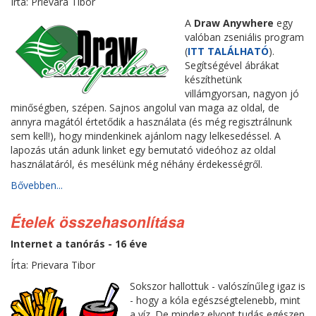
Írta: Prievara Tibor
A
Draw Anywhere
egy
valóban zseniális program
(
ITT TALÁLHATÓ
).
Segítségével ábrákat
készíthetünk
villámgyorsan, nagyon jó
minőségben, szépen. Sajnos angolul van maga az oldal, de
annyra magától értetődik a használata (és még regisztrálnunk
sem kell!), hogy mindenkinek ajánlom nagy lelkesedéssel. A
lapozás után adunk linket egy bemutató videóhoz az oldal
használatáról, és mesélünk még néhány érdekességről.
Bővebben...
Ételek összehasonlítása
Internet a tanórás - 16 éve
Írta: Prievara Tibor
Sokszor hallottuk - valószínűleg igaz is
- hogy a kóla egészségtelenebb, mint
a víz. De mindez elvont tudás egészen