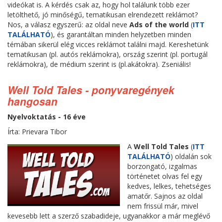
videókat is. A kérdés csak az, hogy hol találunk több ezer
letölthető, jó minőségű, tematikusan elrendezett reklámot?
Nos, a válasz egyszerű: az oldal neve
Ads of the world
(
ITT
TALÁLHATÓ
), és garantáltan minden helyzetben minden
témában sikerül elég vicces reklámot találni majd. Kereshetünk
tematikusan (pl. autós reklámokra), ország szerint (pl. portugál
reklámokra), de médium szerint is (pl.akátokra). Zseniális!
Well Told Tales - ponyvaregények
hangosan
Nyelvoktatás - 16 éve
Írta: Prievara Tibor
A
Well Told Tales
(
ITT
TALÁLHATÓ
) oldalán sok
borzongató, izgalmas
történetet olvas fel egy
kedves, lelkes, tehetséges
amatőr. Sajnos az oldal
nem frissül már, mivel
kevesebb lett a szerző szabadideje, ugyanakkor a már meglévő