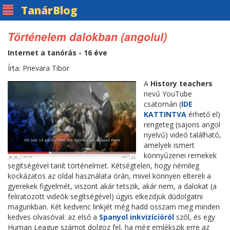
Tanár
Blog
Történelem dalokban (angolul)
Internet a tanórás - 16 éve
Írta: Prievara Tibor
A
History teachers
nevű YouTube
csatornán (
IDE
KATTINTVA
érhető el)
rengeteg (sajons angol
nyelvű) videó található,
amelyek ismert
könnyűzenei remekek
segítségével tanít történelmet. Kétségtelen, hogy némileg
kockázatos az oldal használata órán, mivel könnyen eltereli a
gyerekek figyelmét, viszont akár tetszik, akár nem, a dalokat (a
feliratozott videók segítségével) úgyis elkezdjük dúdolgatni
magunkban. Két kedvenc linkjét még hadd osszam meg minden
kedves olvasóval: az első a
Spanyol inkvizícióról
szól, és egy
Human League számot dolgoz fel, ha még emlékszik erre az