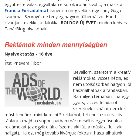
együttesre valaki egyáltalán e sorok íróján kívül ..., a másik a
Francia Forradalmat
ismerteti meg velünk egy Lady Gaga
számmal. Szörnyű, de tényleg nagyon fülbemászó! Hadd
kívánjunk ezekkel a dalokkal
BOLDOG ÚJ ÉVET
minden kedves
TanárBlog olvasónak!
Reklámok minden mennyiségben
Nyelvoktatás - 16 éve
Írta: Prievara Tibor
Bevallom, szeretem a kreatív
reklámokat. Vicces nézni, és
nem utolsósorban nagyon jól
használhatóak a tanításban.
Bármilyen témában - ha egy
gyors, vicces feladatot
szeretnék csinálni, nem kell
mást tennünk, mint keresni 5 reklámot, feltenni az interaktív
táblára - majd a csoport párban már meséli is egymásnak a
reklámokat (az egyik diák a 'szem', aki lát, a másik a 'fül', aki
hallgat). Ha ezt még tovább kívánjuk fokozni, használhatunk