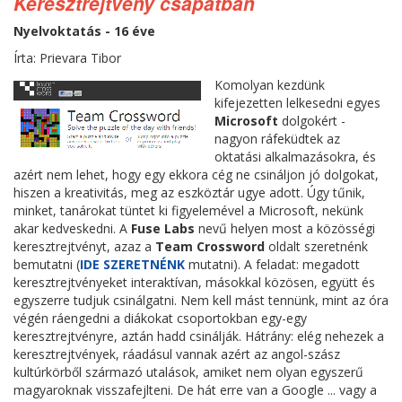
Keresztrejtvény csapatban
Nyelvoktatás - 16 éve
Írta: Prievara Tibor
Komolyan kezdünk
kifejezetten lelkesedni egyes
Microsoft
dolgokért -
nagyon ráfeküdtek az
oktatási alkalmazásokra, és
azért nem lehet, hogy egy ekkora cég ne csináljon jó dolgokat,
hiszen a kreativitás, meg az eszköztár ugye adott. Úgy tűnik,
minket, tanárokat tüntet ki figyelemével a Microsoft, nekünk
akar kedveskedni. A
Fuse Labs
nevű helyen most a közösségi
keresztrejtvényt, azaz a
Team Crossword
oldalt szeretnénk
bemutatni (
IDE SZERETNÉNK
mutatni). A feladat: megadott
keresztrejtvényeket interaktívan, másokkal közösen, együtt és
egyszerre tudjuk csinálgatni. Nem kell mást tennünk, mint az óra
végén ráengedni a diákokat csoportokban egy-egy
keresztrejtvényre, aztán hadd csinálják. Hátrány: elég nehezek a
keresztrejtvények, ráadásul vannak azért az angol-szász
kultúrkörből származó utalások, amiket nem olyan egyszerű
magyaroknak visszafejlteni. De hát erre van a Google ... vagy a