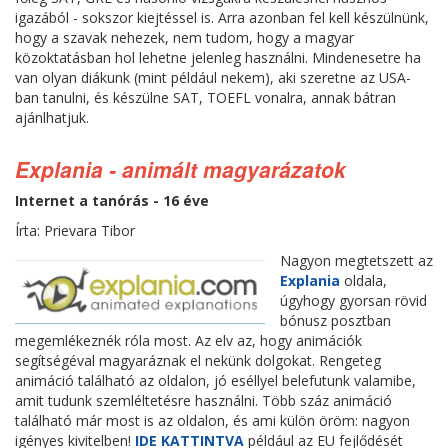
igazából - sokszor kiejtéssel is. Arra azonban fel kell készülnünk,
hogy a szavak nehezek, nem tudom, hogy a magyar
közoktatásban hol lehetne jelenleg használni. Mindenesetre ha
van olyan diákunk (mint például nekem), aki szeretne az USA-
ban tanulni, és készülne SAT, TOEFL vonalra, annak bátran
ajánlhatjuk.
Explania - animált magyarázatok
Internet a tanórás - 16 éve
Írta: Prievara Tibor
Nagyon megtetszett az
Explania
oldala,
úgyhogy gyorsan rövid
bónusz posztban
megemlékeznék róla most. Az elv az, hogy animációk
segítségéval magyaráznak el nekünk dolgokat. Rengeteg
animáció található az oldalon, jó eséllyel belefutunk valamibe,
amit tudunk szemléltetésre használni. Több száz animáció
található már most is az oldalon, és ami külön öröm: nagyon
igényes kivitelben!
IDE KATTINTVA
például az EU fejlődését