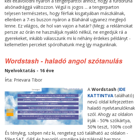
kell eltávolodni nyáron a tengerparttól ahhoz, hogy a fürdőruha
alsónadrággá változzon. Végül is jogos ... a tengerparton
teljesen természetes, hogy férfiak kisgatyában mászkálnak,
ellenben a 7-es buszon nyáron a Blahánál ugyanez meglepő
lenne. Ez világos, de hol van vajon a határ? (Megj: a reklámokat
persze az órán ne használjuk nyakló nélkül, ne engedjük rá a
gyerekeket, inkább válasszunk mi ki néhány érdekes példányt -
kellemetlen perceket spórolhatunk meg így magunknak.
Wordstash - haladó angol szótanulás
Nyelvoktatás - 16 éve
Írta: Prievara Tibor
A
Wordstash
(
IDE
KATTINTVA
található)
nevű oldal kifejezetten
haladó nyelvtanulóknak
szól. Ahogy az oldalon
írják - 50% szókártya,
50% teszt, 100% cool!
És tényleg, szépen néz ki, rengeteg szó található az oldalon -
főleg SAT, GRE és hasonló vizsgákra készülésnél hasznos