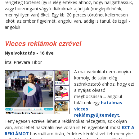
rengeteg történet így is elég értékes ahhoz, hogy hallgathassuk,
vagy borzongani vágyó diákoknak ajánljuk (meglepődnénk,
mennyi ilyen van) őket. Egy kb. 20 perces történet kellemesen
leköti az ember figyelmét, angolul van, addig is tanul, és izgul -
angolul!
Vicces reklámok ezrével
Nyelvoktatás - 16 éve
Írta: Prievara Tibor
A mai weboldal nem annyira
komoly, de talán elég
szórakoztató ahhoz, hogy ezt
a nyájas olvasó
megbocsássa ... angolul
találtunk egy
hatalmas
vicces
reklámgyűjteményt
.
Ténylegesen ezrével lehet a reklámokat nézegetni, sok olyan
van, amit lehet használni nyelvórán is! Én egyébként most
EZT A
REKLÁMOT
használtam órán, érdekes kérdést vet fel: mennyire