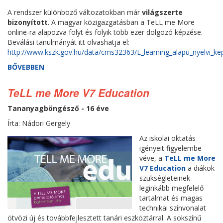
A rendszer különböző változatokban már
világszerte
bizonyított
. A magyar közigazgatásban a TeLL me More
online-ra alapozva folyt és folyik több ezer dolgozó képzése.
Beválási tanulmányát itt olvashatja el:
http://www.kszk.gov.hu/data/cms32363/E_learning_alapu_nyelvi_ke
BŐVEBBEN
TeLL me More V7 Education
Tananyagböngésző - 16 éve
Írta: Nádori Gergely
Az iskolai oktatás
igényeit figyelembe
véve, a
TeLL me More
V7 Education
a diákok
szükségleteinek
leginkább megfelelő
tartalmat és magas
technikai színvonalat
ötvözi új és továbbfejlesztett tanári eszköztárral. A sokszínű