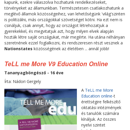
kapunk, ezekre válaszolva hozhatunk rendelkezéseket,
törvényeket az államunkban. Természetesen csatlakozhatunk a
meglévő államok közösségeihez, van lehetőségünk 'világ'szinten
is politizálni, más országokkal szövetséget kötni. Ha ezt nem is
csináljuk, csak annyit, hogy az országot létrehozatjuk a
gyerekekkel, és megvitatjuk azt, hogy milyen elvek alapján
hozták létre saját országukat, már megérte. Ha utána néhányan
szeretnének ezzel foglalkozni, és rendszeresen részt vesznek a
Nationstates
közösségének az életében ... annál jobb!
TeLL me More V9 Education Online
Tananyagböngésző - 16 éve
Írta: Nádori Gergely
A
TeLL me More
Education online
-t
érettségire felkészítő
oktatási intézmények
és tanulóik számára
kínáljuk. Az összes
nyelvi szintet