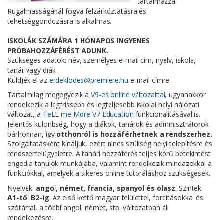
tartalmazza.
Rugalmasságánál fogva felzárkóztatásra és
tehetséggondozásra is alkalmas.
ISKOLÁK SZÁMÁRA 1 HÓNAPOS INGYENES
PRÓBAHOZZÁFÉRÉST ADUNK.
Szükséges adatok: név, személyes e-mail cím, nyelv, iskola,
tanár vagy diák.
Küldjék el az
erdeklodes@premiere.hu
e-mail címre.
Tartalmilag megegyezik a
V9-es online változattal
, ugyanakkor
rendelkezik a legfrissebb és legteljesebb iskolai helyi hálózati
változat, a
TeLL me More V7 Education
funkcionalitásával is.
Jelentős különbség, hogy a diákok, tanárok és adminisztrátorok
bárhonnan, így
otthonról is hozzáférhetnek a rendszerhez.
Szolgáltatásként kínáljuk, ezért nincs szükség helyi telepítésre és
rendszerfelügyeletre. A tanári hozzáférés teljes körű betekintést
enged a tanulók munkájába, valamint rendelkezik mindazokkal a
funkciókkal, amelyek a sikeres online tutoráláshoz szükségesek.
Nyelvek:
angol, német, francia, spanyol és olasz
. Szintek:
A1-től B2-ig
. Az első kettő magyar felülettel, fordításokkal és
szótárral, a többi angol, német, stb. változatban áll
rendelkezésre.