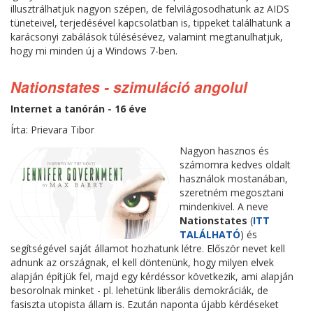
illusztrálhatjuk nagyon szépen, de felvilágosodhatunk az AIDS
tüneteivel, terjedésével kapcsolatban is, tippeket találhatunk a
karácsonyi zabálások túlésésévez, valamint megtanulhatjuk,
hogy mi minden új a Windows 7-ben.
Nationstates - szimuláció angolul
Internet a tanórán - 16 éve
Írta: Prievara Tibor
Nagyon hasznos és
számomra kedves oldalt
használok mostanában,
szeretném megosztani
mindenkivel. A neve
Nationstates
(
ITT
TALÁLHATÓ
) és
segítségével saját államot hozhatunk létre. Először nevet kell
adnunk az országnak, el kell döntenünk, hogy milyen elvek
alapján építjük fel, majd egy kérdéssor következik, ami alapján
besorolnak minket - pl. lehetünk liberális demokráciák, de
fasiszta utopista állam is. Ezután naponta újabb kérdéseket