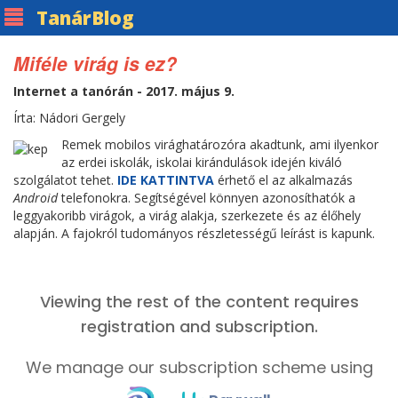
Tanár
Blog
Miféle virág is ez?
Internet a tanórán - 2017. május 9.
Írta: Nádori Gergely
Remek mobilos virághatározóra akadtunk, ami ilyenkor
az erdei iskolák, iskolai kirándulások idején kiváló
szolgálatot tehet.
IDE KATTINTVA
érhető el az alkalmazás
Android
telefonokra. Segítségével könnyen azonosíthatók a
leggyakoribb virágok, a virág alakja, szerkezete és az élőhely
alapján. A fajokról tudományos részletességű leírást is kapunk.