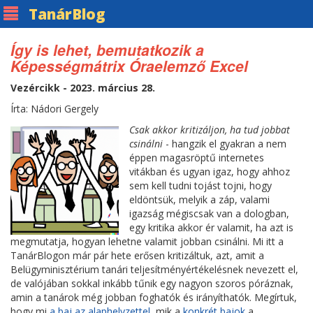
Tanár
Blog
Így is lehet, bemutatkozik a
Képességmátrix Óraelemző Excel
Vezércikk - 2023. március 28.
Írta: Nádori Gergely
Csak akkor kritizáljon, ha tud jobbat
csinálni
- hangzik el gyakran a nem
éppen magasröptű internetes
vitákban és ugyan igaz, hogy ahhoz
sem kell tudni tojást tojni, hogy
eldöntsük, melyik a záp, valami
igazság mégiscsak van a dologban,
egy kritika akkor ér valamit, ha azt is
megmutatja, hogyan lehetne valamit jobban csinálni. Mi itt a
TanárBlogon már pár hete erősen kritizáltuk, azt, amit a
Belügyminisztérium tanári teljesítményértékelésnek nevezett el,
de valójában sokkal inkább tűnik egy nagyon szoros póráznak,
amin a tanárok még jobban foghatók és irányíthatók. Megírtuk,
hogy mi
a baj az alaphelyzettel
, mik a
konkrét bajok
a