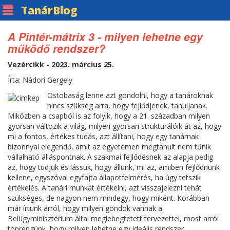
Tanár
Blog
A Pintér-mátrix 3 - milyen lehetne egy
működő rendszer?
Vezércikk - 2023. március 25.
Írta: Nádori Gergely
Ostobaság lenne azt gondolni, hogy a tanároknak
nincs szükség arra, hogy fejlődjenek, tanuljanak.
Miközben a csapból is az folyik, hogy a 21. században milyen
gyorsan változik a világ, milyen gyorsan strukturálóik át az, hogy
mi a fontos, értékes tudás, azt állítani, hogy egy tanárnak
bizonnyal elegendő, amit az egyetemen megtanult nem tűnik
vállalható álláspontnak. A szakmai fejlődésnek az alapja pedig
az, hogy tudjuk és lássuk, hogy állunk, mi az, amiben fejlődnünk
kellene, egyszóval egyfajta állapotfelmérés, ha úgy tetszik
értékelés. A tanári munkát értékelni, azt visszajelezni tehát
szükséges, de nagyon nem mindegy, hogy miként. Korábban
már írtunk arról, hogy milyen gondok vannak a
Belügyminisztérium által meglebegtetett tervezettel, most arról
töprengünk, hogy milyen lehetne egy ideális rendszer.