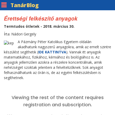
Tanár
Blog
Érettségi felkészítő anyagok
Termtudos ötletek - 2018. március 30.
Írta: Nádori Gergely
A Pázmány Péter Katolikus Egyetem oldalán
akadhatunk nagyszerű anyagokra, amik az emelt szintre
készülést segíthetik (
IDE KATTINTVA
). Vannak itt anyagok
matematikához, fizikához, kémiához és biológiához is. Az
anyagok jellemzően azokra a részekre koncentrálnak, amik
nehézséget szoktak jelenteni a felvételizőknek. Sok anyagot
felhasználhatunk az órán is, de az egyéni felkészülésben is
segíthetnek.