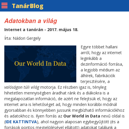
Tanár
Blog
Adatokban a világ
Internet a tanórán - 2017. május 18.
Írta: Nádori Gergely
Egyre többet hallani
arról, hogy az internet
leginkább a
dezinformáció forrása,
a legjobb médium az
álhírek, fabrikációk
terjesztésére, a
valóságon túli világ
motorja. Ez részben igaz is, tényleg
hihetetlen mennyiségben áradhat ránk és a diákokra is a
megalapozatlan információ, de azért ne felejtsük el, hogy az
internet arra is lehetőséget ad, hogy minden korábbi módnál
gyorsabban és könnyebben jussunk megbízható információkhoz
és adatokhoz is. Ilyen forrás az
Our World in Data
nevű oldal is
(
IDE KATTINTVA
), ahol nagyon alaposan egybegyűjtött (és a
források pontos megjelölésével ellátott) adatokat találunk a