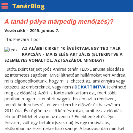
Tanár
Blog
A tanári pálya márpedig menő(zés)?
Vezércikk - 2015. június 7.
Írta: Prievara Tibor
AZ ALÁBBI CIKKET 10 ÉVE ÍRTAM, EGY TED TALK
KAPCSÁN - MA IS ELÉG AKTUÁLIS (ELTEKINTVE A
SZEMÉLYES VONALTÓL, AZ IGAZÁBÓL MINDEGY)
Futótűzként terjedt Joós Andrea tanár TEDxDanubia előadása
az internetes sajtóban. Mivel láthatóan hullámokat vert Andrea,
mi is elgondolkodtunk, hogy mi is lehetett az, ami annyira vagy
tetszett az embereknek, vagy nem (
IDE KATTINTVA
tekinthető
meg az előadás). Azért is fontosnak tartom ezt, mert több
pontban magam is érintett vagyok, hiszen azt a rendszert,
amiről Andrea beszél, én vezettem be először és használom
2011 óta. És rögtön az első kérdés: mi az, amit ez az előadás
elmond? Mi lehet vajon az üzenete? Én ebben kettősséget
éreztem; volt egy tartalmi (szakmai) és egy motivációs,
elsősorban az érzelmekre ható szintje. A lapozás után mindkét