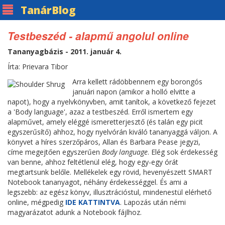
Tanár
Blog
Testbeszéd - alapmű angolul online
Tananyagbázis - 2011. január 4.
Írta: Prievara Tibor
Arra kellett rádöbbennem egy borongós
januári napon (amikor a holló elvitte a
napot), hogy a nyelvkönyvben, amit tanítok, a következő fejezet
a 'Body language', azaz a testbeszéd. Erről ismertem egy
alapművet, amely eléggé ismeretterjesztő (és talán egy picit
egyszerűsítő) ahhoz, hogy nyelvórán kiváló tananyaggá váljon. A
könyvet a híres szerzőpáros, Allan és Barbara Pease jegyzi,
címe megejtően egyszerűen
B
ody language
. Elég sok érdekesség
van benne, ahhoz feltétlenül elég, hogy egy-egy órát
megtartsunk belőle. Mellékelek egy rövid, hevenyészett SMART
Notebook tananyagot, néhány érdekességgel. És ami a
legszebb: az egész könyv, illusztrációstul, mindenestül elérhető
online, mégpedig
IDE KATTINTVA
. Lapozás után némi
magyarázatot adunk a Notebook fájlhoz.