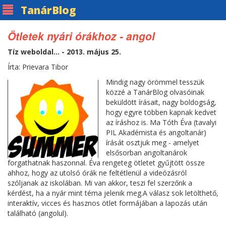
Tanár
Blog
Ötletek nyári órákhoz - angol
Tíz weboldal... - 2013. május 25.
Írta: Prievara Tibor
Mindig nagy örömmel tesszük
közzé a TanárBlog olvasóinak
beküldött írásait, nagy boldogság,
hogy egyre többen kapnak kedvet
az íráshoz is. Ma Tóth Éva (tavalyi
PIL Akadémista és angoltanár)
írását osztjuk meg - amelyet
elsősorban angoltanárok
forgathatnak haszonnal. Éva rengeteg ötletet gyűjtött össze
ahhoz, hogy az utolsó órák ne feltétlenül a videózásról
szóljanak az iskolában. Mi van akkor, teszi fel szerzőnk a
kérdést, ha a nyár mint téma jelenik meg.A válasz sok letölthető,
interaktív, vicces és hasznos ötlet formájában a lapozás után
található (angolul).