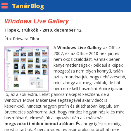
Tanár
Blog
Windows Live Gallery
Tippek, trükkök - 2010. december 12.
Írta: Prievara Tibor
A
Windows Live Gallery
az Office
2007, és az Office 2010-hez jár, és
nem okoz csalódást. Vannak benen
kényelmetlenségek - például a képek
mozgatása nem olyan könnyű, talán
azt is mondhatjuk, hogy nehézkesebb,
mint ahogy azt megszoktuk, de hát
nem erre kell használni. Amire igazán
jó, az a sok extra. Lehet panorámaképet készíteni, de a
Windows Movie Maker Live segítségével akár videót is
képeinkből. Mindezt nagyon profin és átláthatóan kapjuk, ami
örvendetes számomra. Azt, hogy mindez hogyan néz ki és mire
használható, elmeséljük a lapozás után a - már-már
megszokott videó bemutatóban
. És ahogy ígérjük mindig,
most is tartjuk: 4 perc a videó, és akár órákat spórolhat meg