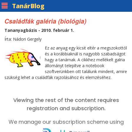
Tanár
Blog
Családfák galéria (biológia)
Tananyagbázis - 2010. február 1.
Írta: Nádori Gergely
Ez az anyag egy kicsit eltér a megszokottól
és a korábbiaknál is nagyobb szabadságot
hagy a tanárnak. A cikkhez mellékelt galria
állományt telepítve a notebook
szoftverünkben ott találunk mindent, amire
szükség lehet a családfák rajzolásához és elemzéséhez.