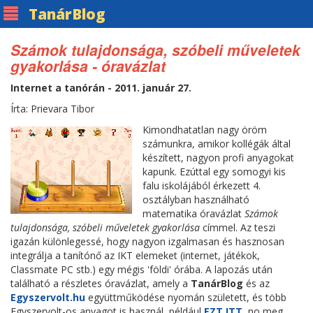
Tanár
Blog
Számok tulajdonsága, szóbeli műveletek
gyakorlása - óravázlat
Internet a tanórán - 2011. január 27.
Írta: Prievara Tibor
Kimondhatatlan nagy öröm
számunkra, amikor kollégák által
készített, nagyon profi anyagokat
kapunk. Ezúttal egy somogyi kis
falu iskolájából érkezett 4.
osztályban használható
matematika óravázlat
Számok
tulajdonsága, szóbeli műveletek gyakorlása
címmel. Az teszi
igazán különlegessé, hogy nagyon izgalmasan és hasznosan
integrálja a tanítónő az IKT elemeket (internet, játékok,
Classmate PC stb.) egy mégis 'földi' órába. A lapozás után
található a részletes óravázlat, amely a
TanárBlog
és az
Egyszervolt.hu
együttműködése nyomán született, és több
Egyszervolt-os anyagot is használ, például
EZT ITT
, no meg